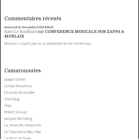
Commentaires récents
mercredi 21
décembre 2016
23h01
Katy Le Boulbard
sur
CONFERENCE MUSICALE SUR ZAPPA A
MORLAIX
Bonjour, n'ayant pas eu la possibilité de me rendre aux...
Camaronautes
Joseph Delteil
United Mutations
Orlando de Rudder
Alamblog
Hop
Robert Giraud
Jacques Sternberg
La revue des ressources
Le Tréponème Bleu Pâle
La Main de Singe