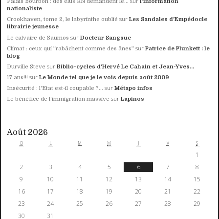
sur
Palais Bourbon : des élus RN demandent le...
l'information
nationaliste
sur
Crookhaven, tome 2, le labyrinthe oublié
Les Sandales d'Empédocle
librairie jeunesse
sur
Le calvaire de Saumos
Docteur Sangsue
sur
Climat : ceux qui ”rabâchent comme des ânes”
Patrice de Plunkett : le
blog
sur
Durville Steve
Biblio-cycles d'Hervé Le Cahain et Jean-Yves...
sur
17 ans!!!
Le Monde tel que je le vois depuis août 2009
sur
Insécurité : l'Etat est-il coupable ?...
Métapo infos
sur
Le bénéfice de l'immigration massive
Lapinos
Août 2026
D
L
M
M
J
V
S
1
2
3
4
5
6
7
8
9
10
11
12
13
14
15
16
17
18
19
20
21
22
23
24
25
26
27
28
29
30
31