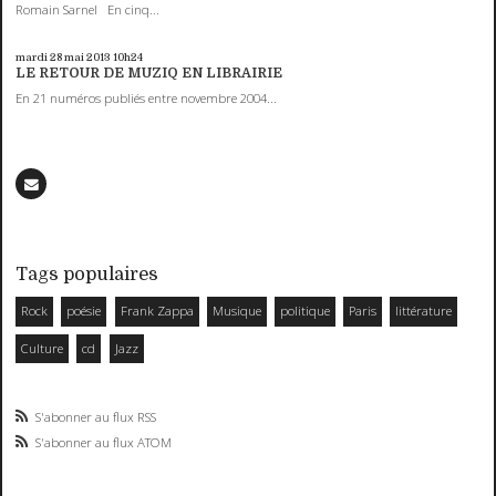
Romain Sarnel En cinq...
mardi 28
mai 2013
10h24
LE RETOUR DE MUZIQ EN LIBRAIRIE
En 21 numéros publiés entre novembre 2004...
Tags populaires
Rock
poésie
Frank Zappa
Musique
politique
Paris
littérature
Culture
cd
Jazz
S'abonner au flux RSS
S'abonner au flux ATOM