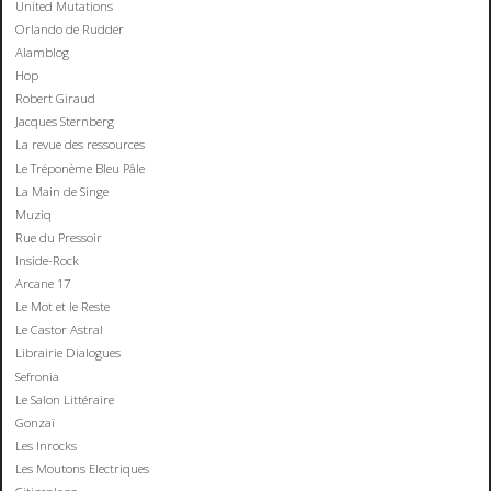
United Mutations
Orlando de Rudder
Alamblog
Hop
Robert Giraud
Jacques Sternberg
La revue des ressources
Le Tréponème Bleu Pâle
La Main de Singe
Muziq
Rue du Pressoir
Inside-Rock
Arcane 17
Le Mot et le Reste
Le Castor Astral
Librairie Dialogues
Sefronia
Le Salon Littéraire
Gonzaï
Les Inrocks
Les Moutons Electriques