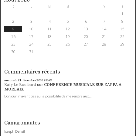
D
L
M
M
J
V
S
1
2
3
4
5
6
7
8
9
10
11
12
13
14
15
16
17
18
19
20
21
22
23
24
25
26
27
28
29
30
31
Commentaires récents
mercredi 21
décembre 2016
23h01
Katy Le Boulbard
sur
CONFERENCE MUSICALE SUR ZAPPA A
MORLAIX
Bonjour, n'ayant pas eu la possibilité de me rendre aux...
Camaronautes
Joseph Delteil