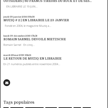
OUTSIDERS | 80 FRANCS-TIREURS DU ROCK ET DE SES...
EN LIBRAIRIE LE 19 JUIN...
jeudi 09
janvier 2014
09h03
MUZIQ # 2 | EN LIBRAIRIE LE 23 JANVIER
Fondé en 2004, le magazine Muziq a...
lundi 09
décembre 2013
17h58
ROMAIN SARNEL DEVOILE NIETZSCHE
Romain Sarnel En cinq...
mardi 28
mai 2013
10h24
LE RETOUR DE MUZIQ EN LIBRAIRIE
En 21 numéros publiés entre novembre 2004...
Tags populaires