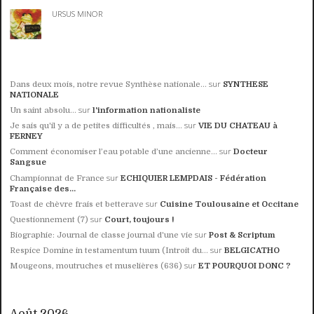
URSUS MINOR
sur
Dans deux mois, notre revue Synthèse nationale...
SYNTHESE
NATIONALE
sur
Un saint absolu…
l'information nationaliste
sur
Je sais qu'il y a de petites difficultés , mais...
VIE DU CHATEAU à
FERNEY
sur
Comment économiser l’eau potable d’une ancienne...
Docteur
Sangsue
sur
Championnat de France
ECHIQUIER LEMPDAIS - Fédération
Française des...
sur
Toast de chèvre frais et betterave
Cuisine Toulousaine et Occitane
sur
Questionnement (7)
Court, toujours !
sur
Biographie: Journal de classe journal d'une vie
Post & Scriptum
sur
Respice Domine in testamentum tuum (Introit du...
BELGICATHO
sur
Mougeons, moutruches et muselières (636)
ET POURQUOI DONC ?
Août 2026