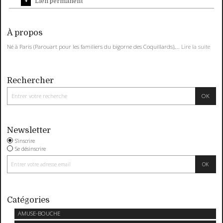
Lien permanent
À propos
Né à Paris (Parouart pour les familiers du bigorne des Coquillards),...
Lire la suite
Rechercher
Newsletter
S'inscrire
Se désinscrire
Catégories
AMUSE-BOUCHE