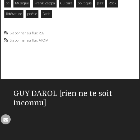
cd
Musique
Frank Zappa
Culture
politique
Jazz
Rock
littérature
poésie
Paris
S'abonner au flux RSS
S'abonner au flux ATOM
GUY DAROL [rien ne te soit
inconnu]