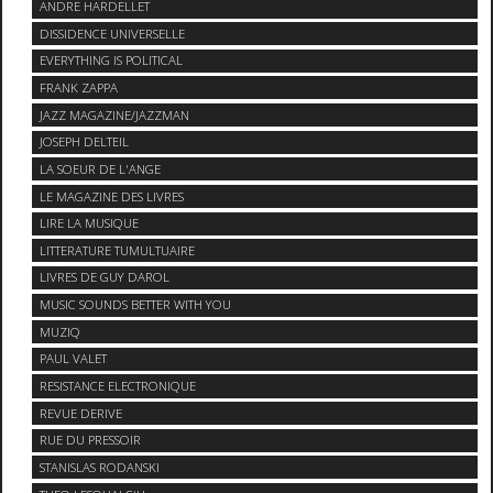
ANDRE HARDELLET
DISSIDENCE UNIVERSELLE
EVERYTHING IS POLITICAL
FRANK ZAPPA
JAZZ MAGAZINE/JAZZMAN
JOSEPH DELTEIL
LA SOEUR DE L'ANGE
LE MAGAZINE DES LIVRES
LIRE LA MUSIQUE
LITTERATURE TUMULTUAIRE
LIVRES DE GUY DAROL
MUSIC SOUNDS BETTER WITH YOU
MUZIQ
PAUL VALET
RESISTANCE ELECTRONIQUE
REVUE DERIVE
RUE DU PRESSOIR
STANISLAS RODANSKI