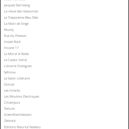
Jacques Sternberg
La revue des ressources
Le Tréponème Bleu Pâle
La Main de Singe
Muziq
Rue du Pressoir
Inside-Rock
Arcane 17
Le Mot et le Reste
Le Castor Astral
Librairie Dialogues
Sefronia
Le Salon Littéraire
Gonzaï
Les Inrocks
Les Moutons Electriques
CitizenJazz
Texture
GreenRoomSession
Zebrock
Editions Maurice Nadeau