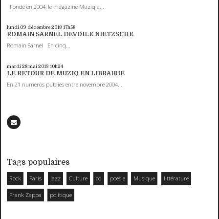
Fondé en 2004, le magazine Muziq a...
lundi 09
décembre 2013
17h58
ROMAIN SARNEL DEVOILE NIETZSCHE
Romain Sarnel En cinq...
mardi 28
mai 2013
10h24
LE RETOUR DE MUZIQ EN LIBRAIRIE
En 21 numéros publiés entre novembre 2004...
Tags populaires
Rock
Paris
Jazz
Culture
cd
poésie
Musique
littérature
Frank Zappa
politique