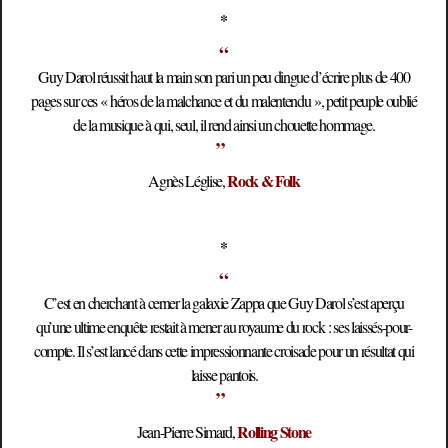
*
“
Guy Darol réussit haut la main son pari un peu dingue d’écrire plus de 400
pages sur ces « héros de la malchance et du malentendu », petit peuple oublié
de la musique à qui, seul, il rend ainsi un chouette hommage.
”
Rock & Folk
Agnès Léglise,
*
“
C’est en cherchant à cerner la galaxie Zappa que Guy Darol s’est aperçu
qu’une ultime enquête restait à mener au royaume du rock : ses laissés-pour-
compte. Il s’est lancé dans cette impressionnante croisade pour un résultat qui
laisse pantois.
”
Rolling Stone
Jean-Pierre Simard,