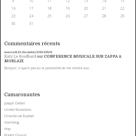
9
10
11
12
13
14
15
16
17
18
19
20
21
22
23
24
25
26
27
28
29
30
31
Commentaires récents
mercredi 21
décembre 2016
23h01
Katy Le Boulbard
sur
CONFERENCE MUSICALE SUR ZAPPA A
MORLAIX
Bonjour, n'ayant pas eu la possibilité de me rendre aux...
Camaronautes
Joseph Delteil
United Mutations
Orlando de Rudder
Alamblog
Hop
Robert Giraud