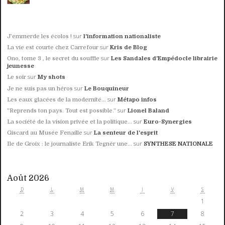
sur
J’emmerde les écolos !
l'information nationaliste
sur
La vie est courte chez Carrefour
Kris de Blog
sur
Ono, tome 3 , le secret du souffle
Les Sandales d'Empédocle librairie
jeunesse
sur
Le soir
My shots
sur
Je ne suis pas un héros
Le Bouquineur
sur
Les eaux glacées de la modernité...
Métapo infos
sur
”Reprends ton pays. Tout est possible.”
Lionel Baland
sur
La société de la vision privée et la politique...
Euro-Synergies
sur
Giscard au Musée Fenaille
La senteur de l'esprit
sur
Ile de Groix : le journaliste Erik Tegnér une...
SYNTHESE NATIONALE
Août 2026
D
L
M
M
J
V
S
1
2
3
4
5
6
7
8