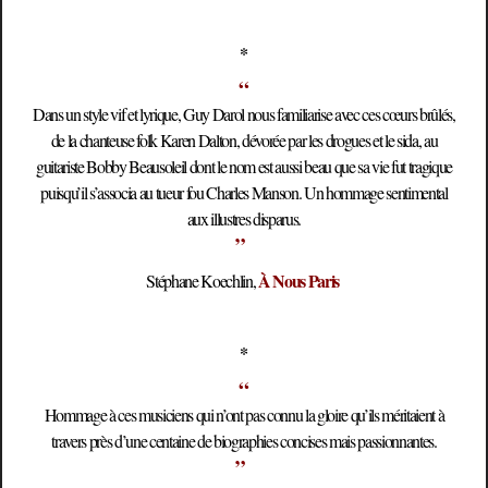
*
“
Dans un style vif et lyrique, Guy Darol nous familiarise avec ces cœurs brûlés,
de la chanteuse folk Karen Dalton, dévorée par les drogues et le sida, au
guitariste Bobby Beausoleil dont le nom est aussi beau que sa vie fut tragique
puisqu’il s’associa au tueur fou Charles Manson. Un hommage sentimental
aux illustres disparus.
”
À Nous Paris
Stéphane Koechlin,
*
“
Hommage à ces musiciens qui n’ont pas connu la gloire qu’ils méritaient à
travers près d’une centaine de biographies concises mais passionnantes.
”