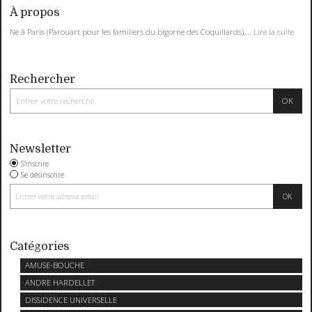
À propos
Né à Paris (Parouart pour les familiers du bigorne des Coquillards),...
Lire la suite
Rechercher
Newsletter
S'inscrire
Se désinscrire
Catégories
AMUSE-BOUCHE
ANDRE HARDELLET
DISSIDENCE UNIVERSELLE