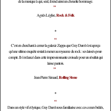
de la musique à qui, seul, il rend ainsi un chouette hommage.
”
Rock & Folk
Agnès Léglise,
*
“
C’est en cherchant à cerner la galaxie Zappa que Guy Darol s’est aperçu
qu’une ultime enquête restait à mener au royaume du rock : ses laissés-pour-
compte. Il s’est lancé dans cette impressionnante croisade pour un résultat qui
laisse pantois.
”
Rolling Stone
Jean-Pierre Simard,
*
“
Dans un style vif et lyrique, Guy Darol nous familiarise avec ces cœurs brûlés,