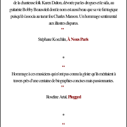
de la chanteuse folk Karen Dalton, dévorée par les drogues et le sida, au
guitariste Bobby Beausoleil dont le nom est aussi beau que sa vie fut tragique
puisqu’il s’associa au tueur fou Charles Manson. Un hommage sentimental
aux illustres disparus.
”
À Nous Paris
Stéphane Koechlin,
*
“
Hommage à ces musiciens qui n’ont pas connu la gloire qu’ils méritaient à
travers près d’une centaine de biographies concises mais passionnantes.
”
Plugged
Roseline Artal,
*
“