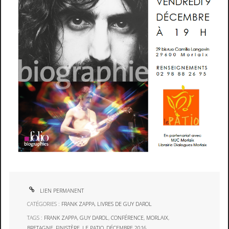
LIEN PERMANENT
CATÉGORIES :
FRANK ZAPPA
,
LIVRES DE GUY DAROL
TAGS :
FRANK ZAPPA
,
GUY DAROL
,
CONFÉRENCE
,
MORLAIX
,
BRETAGNE
,
FINISTÈRE
,
LE PATIO
,
DÉCEMBRE 2016