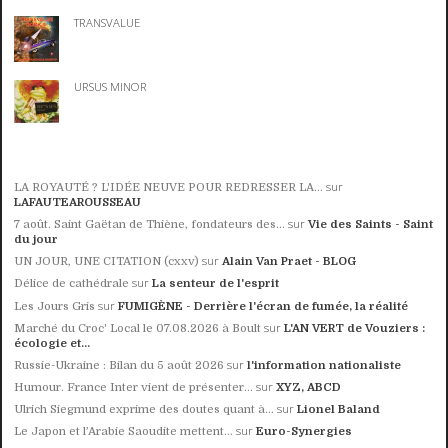
TRANSVALUE
URSUS MINOR
sur
LA ROYAUTÉ ? L'IDÉE NEUVE POUR REDRESSER LA...
LAFAUTEAROUSSEAU
sur
7 août. Saint Gaëtan de Thiène, fondateurs des...
Vie des Saints - Saint
du jour
sur
UN JOUR, UNE CITATION (cxxv)
Alain Van Praet - BLOG
sur
Délice de cathédrale
La senteur de l'esprit
sur
Les Jours Gris
FUMIGÈNE - Derrière l'écran de fumée, la réalité
sur
Marché du Croc' Local le 07.08.2026 à Boult
L'AN VERT de Vouziers :
écologie et...
sur
Russie-Ukraine : Bilan du 5 août 2026
l'information nationaliste
sur
Humour. France Inter vient de présenter...
XYZ, ABCD
sur
Ulrich Siegmund exprime des doutes quant à...
Lionel Baland
sur
Le Japon et l’Arabie Saoudite mettent...
Euro-Synergies