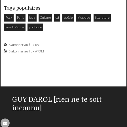
Tags populaires
Rock
Paris
Jazz
Culture
cd
poésie
Musique
littérature
Frank Zappa
politique
S'abonner au flux RSS
S'abonner au flux ATOM
GUY DAROL [rien ne te soit
inconnu]