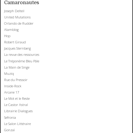
Camaronautes
Joseph Delteil
United Mutations
Orlando de Rudder
Alamblog
Hop
Robert Giraud
Jacques Sternberg
La revue des ressources
Le Tréponème Bleu Pâle
La Main de Singe
Muziq
Rue du Pressoir
Inside-Rock
Arcane 17
Le Mot et le Reste
Le Castor Astral
Librairie Dialogues
Sefronia
Le Salon Littéraire
Gonzaï