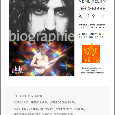
LIEN PERMANENT
CATÉGORIES :
FRANK ZAPPA
,
LIVRES DE GUY DAROL
TAGS :
FRANK ZAPPA
,
GUY DAROL
,
CONFÉRENCE
,
MORLAIX
,
BRETAGNE
,
FINISTÈRE
,
LE PATIO
,
DÉCEMBRE 2016