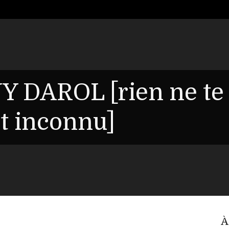
Y DAROL [rien ne te
it inconnu]
À