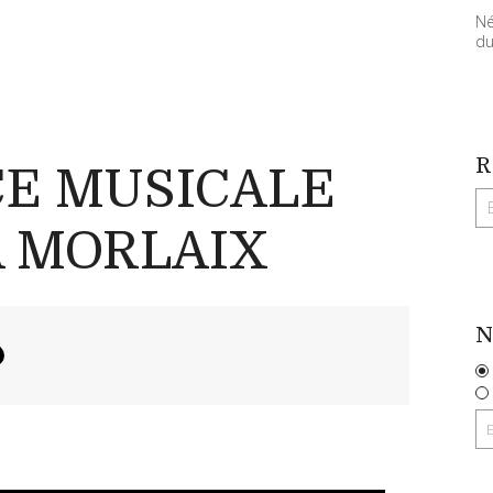
Né
du
R
E MUSICALE
A MORLAIX
N