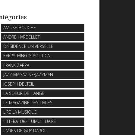
atégories
AMUSE-BOUCHE
ANDRE HARDELLET
DISSIDENCE UNIVERSELLE
EVERYTHING IS POLITICAL
FRANK ZAPPA
JAZZ MAGAZINE/JAZZMAN
JOSEPH DELTEIL
LA SOEUR DE L'ANGE
LE MAGAZINE DES LIVRES
LIRE LA MUSIQUE
LITTERATURE TUMULTUAIRE
LIVRES DE GUY DAROL