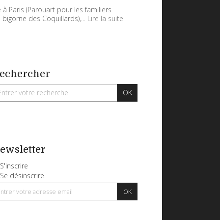
 à Paris (Parouart pour les familiers
 bigorne des Coquillards),...
Lire la suite
echercher
ewsletter
S'inscrire
Se désinscrire