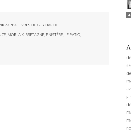
NK ZAPPA
,
LIVRES DE GUY DAROL
NCE
,
MORLAIX
,
BRETAGNE
,
FINISTÈRE
,
LE PATIO
,
A
dé
se
dé
ma
av
ja
dé
ma
ma
no