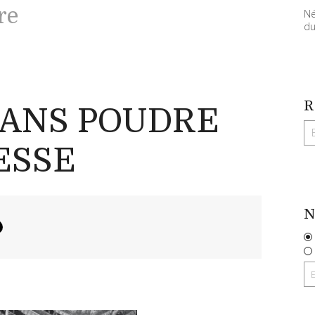
re
Né
du
R
SANS POUDRE
ESSE
N