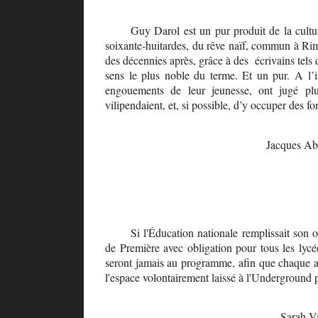
Guy Darol est un pur produit de la cult
soixante-huitardes, du rêve naïf, commun à Ri
des décennies après, grâce à des écrivains tels 
sens le plus noble du terme. Et un pur. A l’
engouements de leur jeunesse, ont jugé plus 
vilipendaient, et, si possible, d’y occuper des fon
Jacques A
Si l'Éducation nationale remplissait son o
de Première avec obligation pour tous les lyc
seront jamais au programme, afin que chaque ado
l'espace volontairement laissé à l'Underground p
Sarah V