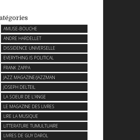
atégories
AMUSE-BOUCHE
ANDRE HARDELLET
DISSIDENCE UNIVERSELLE
EVERYTHING IS POLITICAL
FRANK ZAPPA
JAZZ MAGAZINE/JAZZMAN
JOSEPH DELTEIL
LA SOEUR DE L'ANGE
LE MAGAZINE DES LIVRES
LIRE LA MUSIQUE
LITTERATURE TUMULTUAIRE
LIVRES DE GUY DAROL