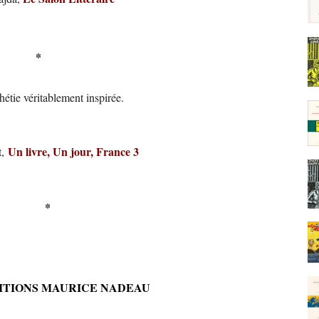
*
étie véritablement inspirée.
Un livre, Un jour, France 3
t,
*
DITIONS MAURICE NADEAU