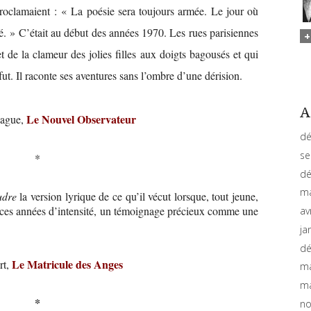
proclamaient : « La poésie sera toujours armée. Le jour où
gné. » C’était au début des années 1970. Les rues parisiennes
 de la clameur des jolies filles aux doigts bagousés et qui
fut. Il raconte ses aventures sans l’ombre d’une dérision.
A
Le Nouvel Observateur
ague,
dé
se
*
dé
ma
udre
la version lyrique de ce qu’il vécut lorsque, tout jeune,
Sur ces années d’intensité, un témoignage précieux comme une
av
ja
dé
Le Matricule des Anges
rt,
ma
ma
*
no