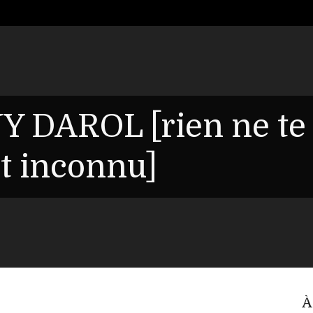
Y DAROL [rien ne te
it inconnu]
À