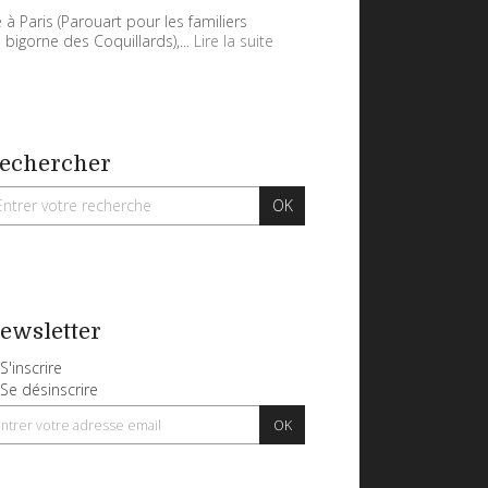
 à Paris (Parouart pour les familiers
 bigorne des Coquillards),...
Lire la suite
echercher
ewsletter
S'inscrire
Se désinscrire