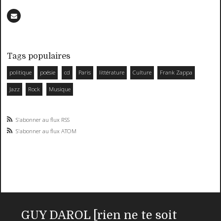
Tags populaires
politique
poésie
cd
Paris
littérature
Culture
Frank Zappa
Jazz
Rock
Musique
S'abonner au flux RSS
S'abonner au flux ATOM
GUY DAROL [rien ne te soit