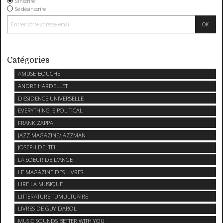
S'inscrire
Se désinscrire
Catégories
AMUSE-BOUCHE
ANDRE HARDELLET
DISSIDENCE UNIVERSELLE
EVERYTHING IS POLITICAL
FRANK ZAPPA
JAZZ MAGAZINE/JAZZMAN
JOSEPH DELTEIL
LA SOEUR DE L'ANGE
LE MAGAZINE DES LIVRES
LIRE LA MUSIQUE
LITTERATURE TUMULTUAIRE
LIVRES DE GUY DAROL
MUSIC SOUNDS BETTER WITH YOU