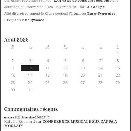
sur
Dis, quand reviendras-tu ?
L'AN VERT de Vouziers : écologie et...
sur
Journées du Patrimoine 2026 - le samedi 12...
PAC de Spa
sur
Allié discret: comment la Chine soutient l’Iran...
Euro-Synergies
sur
L'Éclipse
KallyVasco
Août 2026
D
L
M
M
J
V
S
1
2
3
4
5
6
7
8
9
10
11
12
13
14
15
16
17
18
19
20
21
22
23
24
25
26
27
28
29
30
31
Commentaires récents
mercredi 21
décembre 2016
23h01
Katy Le Boulbard
sur
CONFERENCE MUSICALE SUR ZAPPA A
MORLAIX