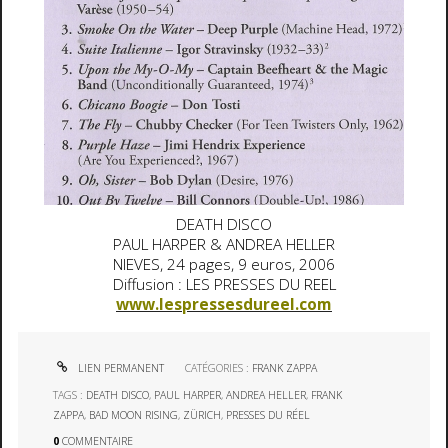
DEATH DISCO
PAUL HARPER & ANDREA HELLER
NIEVES, 24 pages, 9 euros, 2006
Diffusion : LES PRESSES DU REEL
www.lespressesdureel.com
LIEN PERMANENT
CATÉGORIES :
FRANK ZAPPA
TAGS :
DEATH DISCO
,
PAUL HARPER
,
ANDREA HELLER
,
FRANK
ZAPPA
,
BAD MOON RISING
,
ZÜRICH
,
PRESSES DU RÉEL
0
COMMENTAIRE