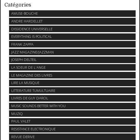
Catégories
AMUSE-BOUCHE
ANDRE HARDELLET
DISSIDENCE UNIVERSELLE
EVERYTHING IS POLITICAL
FRANK ZAPPA
JAZZ MAGAZINE/JAZZMAN
JOSEPH DELTEIL
LA SOEUR DE L'ANGE
LE MAGAZINE DES LIVRES
LIRE LA MUSIQUE
LITTERATURE TUMULTUAIRE
LIVRES DE GUY DAROL
MUSIC SOUNDS BETTER WITH YOU
MUZIQ
PAUL VALET
RESISTANCE ELECTRONIQUE
REVUE DERIVE