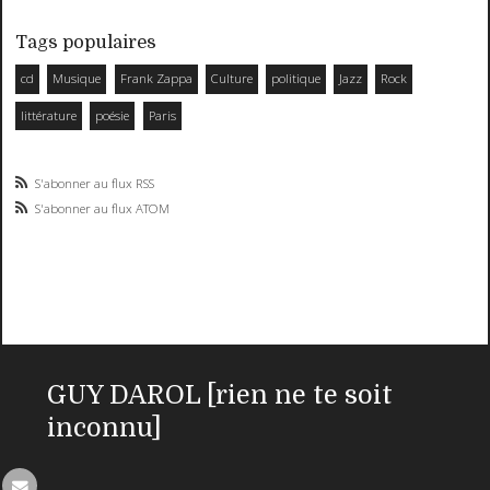
Tags populaires
cd
Musique
Frank Zappa
Culture
politique
Jazz
Rock
littérature
poésie
Paris
S'abonner au flux RSS
S'abonner au flux ATOM
GUY DAROL [rien ne te soit
inconnu]