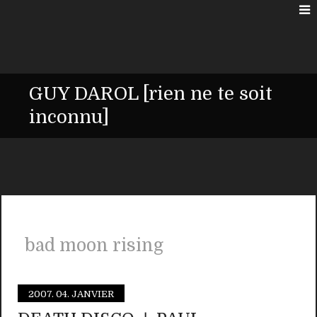
GUY DAROL [rien ne te soit
inconnu]
bad moon rising
2007.
04. JANVIER