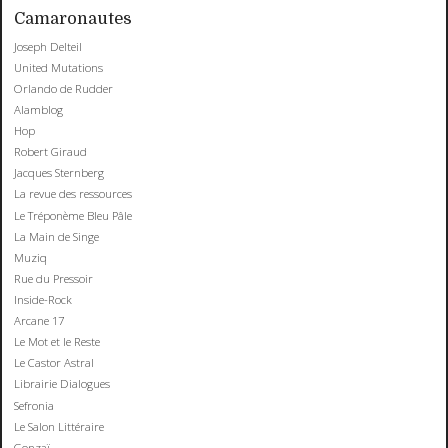
Camaronautes
Joseph Delteil
United Mutations
Orlando de Rudder
Alamblog
Hop
Robert Giraud
Jacques Sternberg
La revue des ressources
Le Tréponème Bleu Pâle
La Main de Singe
Muziq
Rue du Pressoir
Inside-Rock
Arcane 17
Le Mot et le Reste
Le Castor Astral
Librairie Dialogues
Sefronia
Le Salon Littéraire
Gonzaï