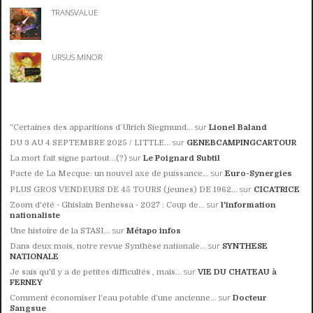
TRANSVALUE
URSUS MINOR
sur
”Certaines des apparitions d’Ulrich Siegmund...
Lionel Baland
sur
DU 3 AU 4 SEPTEMBRE 2025 / LITTLE...
GENEBCAMPINGCARTOUR
sur
La mort fait signe partout...(?)
Le Poignard Subtil
sur
Pacte de La Mecque: un nouvel axe de puissance...
Euro-Synergies
sur
PLUS GROS VENDEURS DE 45 TOURS (jeunes) DE 1962...
CICATRICE
sur
Zoom d'été - Ghislain Benhessa - 2027 : Coup de...
l'information
nationaliste
sur
Une histoire de la STASI...
Métapo infos
sur
Dans deux mois, notre revue Synthèse nationale...
SYNTHESE
NATIONALE
sur
Je sais qu'il y a de petites difficultés , mais...
VIE DU CHATEAU à
FERNEY
sur
Comment économiser l’eau potable d’une ancienne...
Docteur
Sangsue