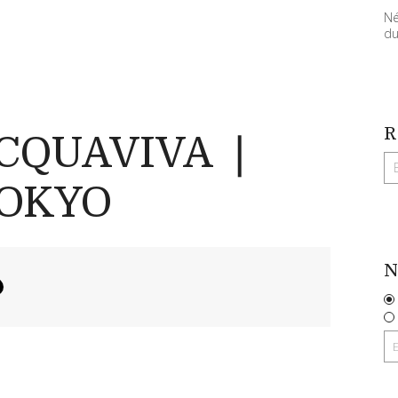
Né
du
R
CQUAVIVA ❘
TOKYO
N