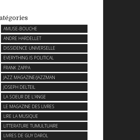
atégories
AMUSE-BOUCHE
ANDRE HARDELLET
DISSIDENCE UNIVERSELLE
EVERYTHING IS POLITICAL
FRANK ZAPPA
JAZZ MAGAZINE/JAZZMAN
JOSEPH DELTEIL
LA SOEUR DE L'ANGE
LE MAGAZINE DES LIVRES
LIRE LA MUSIQUE
LITTERATURE TUMULTUAIRE
LIVRES DE GUY DAROL