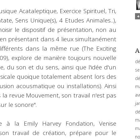
que Acataleptique, Exercice Spirituel, Tri,
 Cantate, Sens Unique(s), 4 Etudes Animales...),
oisir le dispositif de présentation, non au
en présentant dans 4 lieux simultanément
différents dans la même rue (The Exciting
A
09), explore de manière toujours nouvelle
dé
e, du son et du sens, ainsi que l'idée d'un
se
sicale quoique totalement absent lors des
dé
usion acousmatique ou installations). Ainsi
ma
 la revue Mouvement, son travail n'est pas
av
ja
sur le sonore".
dé
ma
ce à la Emily Harvey Fondation, Venise
ma
son travail de création, prépare pour le
no