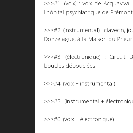
>>>#1. (voix) : voix de Acquaviva
l'hôpital psychiatrique de Prémontr
>>>#2. (instrumental) : clavecin, 
Donzelague, à la Maison du Prieu
>>>#3. (électronique) : Circui
boucles débouclées
>>>#4. (voix + instrumental)
>>>#5. (instrumental + électroniq
>>>#6. (voix + électronique)