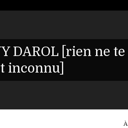
Y DAROL [rien ne te
it inconnu]
À