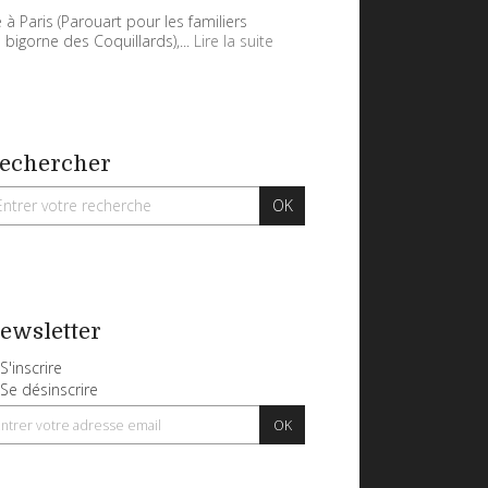
 à Paris (Parouart pour les familiers
 bigorne des Coquillards),...
Lire la suite
echercher
ewsletter
S'inscrire
Se désinscrire