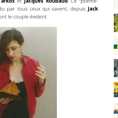
Tarkos
et
Jacques Roubaud
. Ce "poème-
u par tous ceux qui savent, depuis
Jack
sont le couple évident.