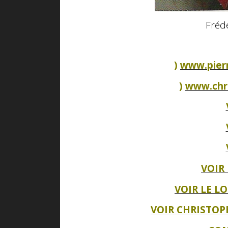
Fréd
)
www.pier
)
www.chr
VOIR
VOIR LE L
VOIR CHRISTOP