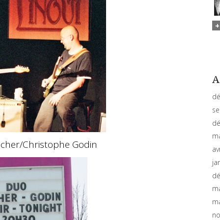
A
dé
se
dé
ma
ucher/Christophe Godin
av
ja
dé
ma
ma
no