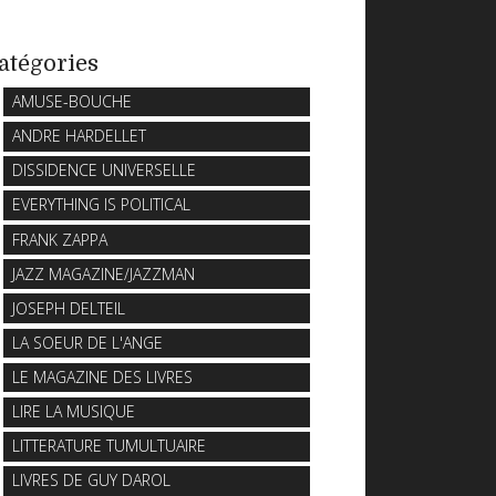
atégories
AMUSE-BOUCHE
ANDRE HARDELLET
DISSIDENCE UNIVERSELLE
EVERYTHING IS POLITICAL
FRANK ZAPPA
JAZZ MAGAZINE/JAZZMAN
JOSEPH DELTEIL
LA SOEUR DE L'ANGE
LE MAGAZINE DES LIVRES
LIRE LA MUSIQUE
LITTERATURE TUMULTUAIRE
LIVRES DE GUY DAROL