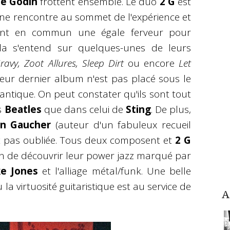
he Godin
frottent ensemble. Le duo
2 G
est
ne rencontre au sommet de l'expérience et
dent en commun une égale ferveur pour
ela s'entend sur quelques-unes de leurs
avy, Zoot Allures, Sleep Dirt
ou encore
Let
eur dernier album n'est pas placé sous le
tique. On peut constater qu'ils sont tout
s
Beatles
que dans celui de
Sting
. De plus,
an Gaucher
(auteur d'un fabuleux recueil
st pas oubliée. Tous deux composent et
2 G
n de découvrir leur power jazz marqué par
ke Jones
et l'alliage métal/funk. Une belle
la virtuosité guitaristique est au service de
A