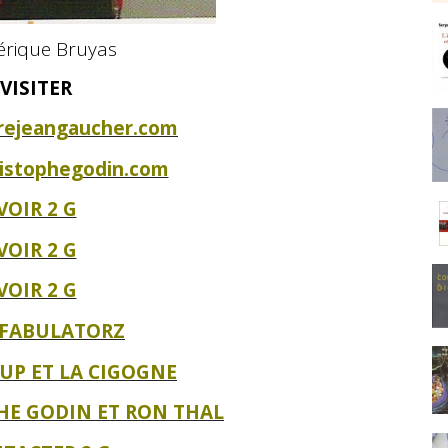
érique Bruyas
VISITER
rejeangaucher.com
istophegodin.com
VOIR 2 G
VOIR 2 G
VOIR 2 G
 FABULATORZ
OUP ET LA CIGOGNE
HE GODIN ET RON THAL