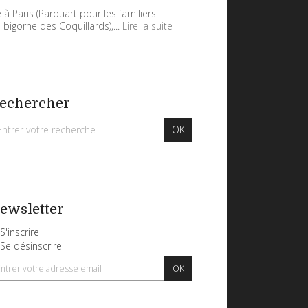
 à Paris (Parouart pour les familiers
 bigorne des Coquillards),...
Lire la suite
echercher
ewsletter
S'inscrire
Se désinscrire