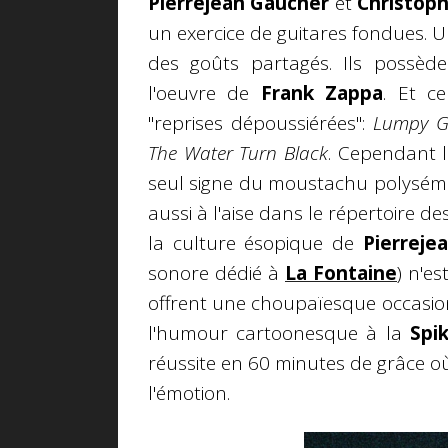
Pierrejean Gaucher
et
Christop
un exercice de guitares
fondues. U
des goûts partagés. Ils possè
l'oeuvre de
Frank Zappa
. Et c
"reprises dépoussiérées":
Lumpy Gr
The Water Turn Black
. Cependant l
seul signe du moustachu polyséman
aussi à l'aise dans le répertoire de
la culture ésopique de
Pierreje
sonore dédié à
La Fontaine
) n'e
offrent une choupaïesque occasio
l'humour cartoonesque à la
Spi
réussite en 60 minutes de grâce où 
l'émotion.