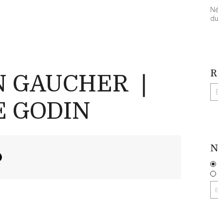
Né
du
R
N GAUCHER ❘
E GODIN
N