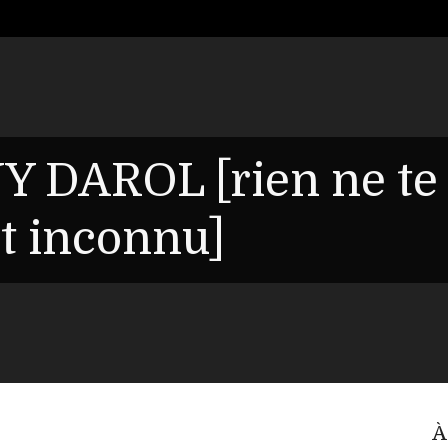
Y DAROL [rien ne te
it inconnu]
À