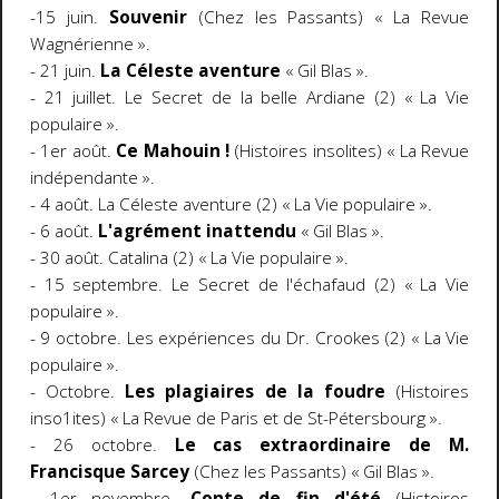
-15 juin.
Souvenir
(Chez les Passants) « La Revue
Wagnérienne ».
- 21 juin.
La Céleste aventure
« Gil Blas ».
- 21 juillet. Le Secret de la belle Ardiane (2) « La Vie
populaire ».
- 1er août.
Ce Mahouin !
(Histoires insolites) « La Revue
indépendante ».
- 4 août. La Céleste aventure (2) « La Vie populaire ».
- 6 août.
L'agrément inattendu
« Gil Blas ».
- 30 août. Catalina (2) « La Vie populaire ».
- 15 septembre. Le Secret de l'échafaud (2) « La Vie
populaire ».
- 9 octobre. Les expériences du Dr. Crookes (2) « La Vie
populaire ».
- Octobre.
Les plagiaires de la foudre
(Histoires
inso1ites) « La Revue de Paris et de St-Pétersbourg ».
- 26 octobre.
Le cas extraordinaire de M.
Francisque Sarcey
(Chez les Passants) « Gil Blas ».
- 1er novembre.
Conte de fin d'été
(Histoires