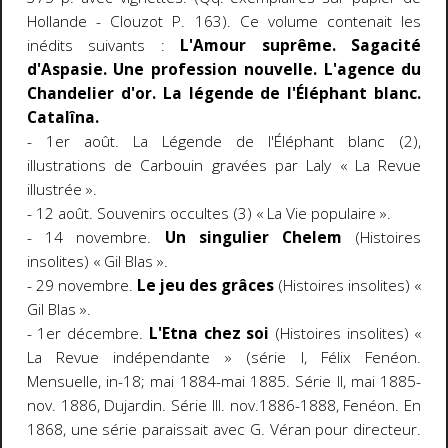
Hollande - Clouzot P. 163). Ce volume contenait les
inédits suivants :
L'Amour suprême. Sagacité
d'Aspasie. Une profession nouvelle. L'agence du
Chandelier d'or. La légende de l'Éléphant blanc.
Catalîna.
- 1er août. La Légende de l'Éléphant blanc (2),
illustrations de Carbouin gravées par Laly « La Revue
illustrée ».
- 12 août. Souvenirs occultes (3) « La Vie populaire ».
- 14 novembre.
Un singulier Chelem
(Histoires
insolites) « Gil Blas ».
- 29 novembre.
Le jeu des grâces
(Histoires insolites) «
Gil Blas ».
- 1er décembre.
L'Etna chez soi
(Histoires insolites) «
La Revue indépendante » (série I, Félix Fenéon.
Mensuelle, in-18; mai 1884-mai 1885. Série II, mai 1885-
nov. 1886, Dujardin. Série III. nov.1886-1888, Fenéon. En
1868, une série paraissait avec G. Véran pour directeur.