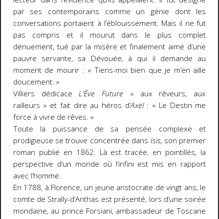
par ses contemporains comme un génie dont les
conversations portaient à l’éblouissement. Mais il ne fut
pas compris et il mourut dans le plus complet
dénuement, tué par la misère et finalement aimé d’une
pauvre servante, sa Dévouée, à qui il demande au
moment de mourir : « Tiens-moi bien que je m’en aille
doucement. »
Villiers dédicace
L’Éve Future
« aux rêveurs, aux
railleurs » et fait dire au héros d’
Axël
: « Le Destin me
force à vivre de rêves. »
Toute la puissance de sa pensée complexe et
prodigieuse se trouve concentrée dans
Isis,
son premier
roman publié en 1862. Là est tracée, en pointillés, la
perspective d’un monde où l’infini est mis en rapport
avec l’homme.
En 1788, à Florence, un jeune aristocrate de vingt ans, le
comte de Strally-d’Anthas est présenté, lors d’une soirée
mondaine, au prince Forsiani, ambassadeur de Toscane