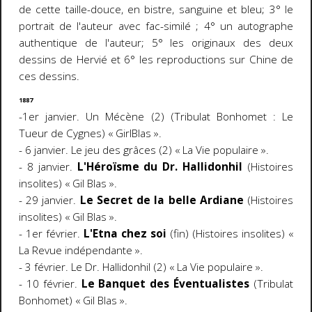
de cette taille-douce, en bistre, sanguine et bleu; 3° le
portrait de l'auteur avec fac-similé ; 4° un autographe
authentique de l'auteur; 5° les originaux des deux
dessins de Hervié et 6° les reproductions sur Chine de
ces dessins.
1887
-1er janvier. Un Mécène (2) (Tribulat Bonhomet : Le
Tueur de Cygnes) « GirlBlas ».
- 6 janvier. Le jeu des grâces (2) « La Vie populaire ».
- 8 janvier.
L'Héroïsme du Dr. Hallidonhil
(Histoires
insolites) « Gil Blas ».
- 29 janvier.
Le Secret de la belle Ardiane
(Histoires
insolites) « Gil Blas ».
- 1er février.
L'Etna chez soi
(fin) (Histoires insolites) «
La Revue indépendante ».
- 3 février. Le Dr. Hallidonhil (2) « La Vie populaire ».
- 10 février.
Le Banquet des Éventualistes
(Tribulat
Bonhomet) « Gil Blas ».