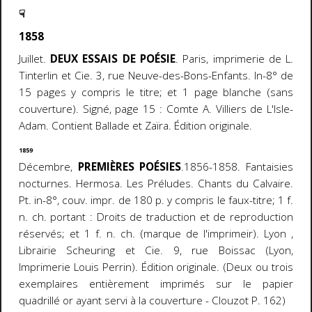
☟
1858
Juillet.
DEUX ESSAIS DE POÉSIE
. Paris, imprimerie de L.
Tinterlin et Cie. 3, rue Neuve-des-Bons-Enfants. In-8° de
15 pages y compris le titre; et 1 page blanche (sans
couverture). Signé, page 15 : Comte A. Villiers de L'Isle-
Adam. Contient Ballade et Zaïra. Édition originale.
1859
Décembre,
PREMIÈRES POÉSIES
.1856-1858. Fantaisies
nocturnes. Hermosa. Les Préludes. Chants du Calvaire.
Pt. in-8°, couv. impr. de 180 p. y compris le faux-titre; 1 f.
n. ch. portant : Droits de traduction et de reproduction
réservés; et 1 f. n. ch. (marque de l'imprimeir). Lyon ,
Librairie Scheuring et Cie. 9, rue Boissac (Lyon,
Imprimerie Louis Perrin). Édition originale. (Deux ou trois
exemplaires entièrement imprimés sur le papier
quadrillé or ayant servi à la couverture - Clouzot P. 162)