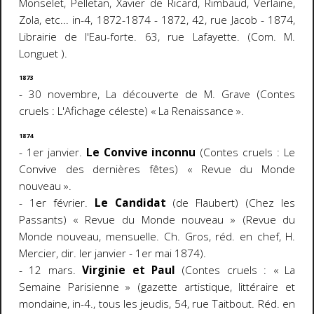
Monselet, Pelletan, Xavier de Ricard, Rimbaud, Verlaine,
Zola, etc... in-4, 1872-1874 - 1872, 42, rue Jacob - 1874,
Librairie de l'Eau-forte. 63, rue Lafayette. (Com. M.
Longuet ).
1873
- 30 novembre, La découverte de M. Grave (Contes
cruels : L'Afichage céleste) « La Renaissance ».
1874
- 1er janvier.
Le Convive inconnu
(Contes cruels : Le
Convive des dernières fêtes) « Revue du Monde
nouveau ».
- 1er février.
Le Candidat
(de Flaubert) (Chez les
Passants) « Revue du Monde nouveau » (Revue du
Monde nouveau, mensuelle. Ch. Gros, réd. en chef, H.
Mercier, dir. Ier janvier - 1er mai 1874).
- 12
mars.
Virginie et Paul
(Contes cruels : « La
Semaine Parisienne » (gazette artistique, littéraire et
mondaine, in-4., tous les jeudis, 54, rue Taitbout. Réd. en