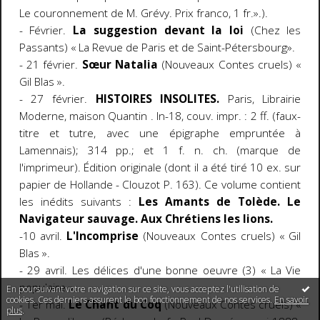
Le couronnement de M. Grévy. Prix franco, 1 fr.».).
- Février.
La suggestion devant la loi
(Chez les
Passants) « La Revue de Paris et de Saint-Pétersbourg».
- 21 février.
Sœur Natalia
(Nouveaux Contes cruels) «
Gil Blas ».
- 27 février.
HISTOIRES INSOLITES.
Paris, Librairie
Moderne, maison Quantin . In-18, couv. impr. : 2 ff. (faux-
titre et tutre, avec une épigraphe empruntée à
Lamennais); 314 pp.; et 1 f. n. ch. (marque de
l'imprimeur). Édition originale (dont il a été tiré 10 ex. sur
papier de Hollande - Clouzot P. 163). Ce volume contient
les inédits suivants :
Les Amants de Tolède. Le
Navigateur sauvage. Aux Chrétiens les lions.
-10 avril.
L'Incomprise
(Nouveaux Contes cruels) « Gil
Blas ».
- 29 avril. Les délices d'une bonne oeuvre (3) « La Vie
populaire ».
En poursuivant votre navigation sur ce site, vous acceptez l'utilisation de
cookies. Ces derniers assurent le bon fonctionnement de nos services.
En savoir
- 1er mai.
Le Chant du Coq
(Nouveaux Contes cruels) «
plus
.