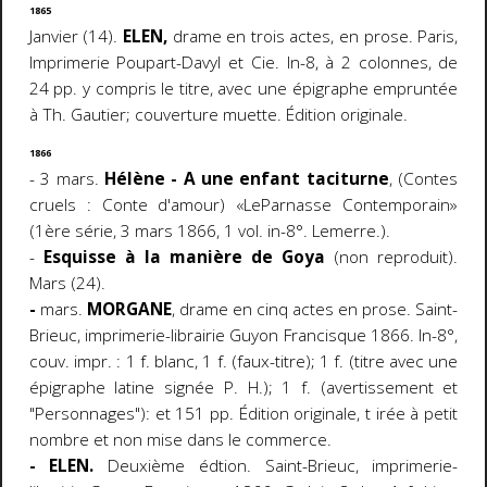
1865
Janvier (14).
ELEN,
drame en trois actes, en prose. Paris,
Imprimerie Poupart-Davyl et Cie. In-8, à 2 colonnes, de
24 pp. y compris le titre, avec une épigraphe empruntée
à Th. Gautier; couverture muette. Édition originale.
1866
- 3 mars.
Hélène - A une enfant taciturne
, (Contes
cruels : Conte d'amour) «LeParnasse Contemporain»
(1ère série, 3 mars 1866, 1 vol. in-8°. Lemerre.).
-
Esquisse à la manière de Goya
(non reproduit).
Mars (24).
-
mars.
MORGANE
, drame en cinq actes en prose. Saint-
Brieuc, imprimerie-librairie Guyon Francisque 1866. In-8°,
couv. impr. : 1 f. blanc, 1 f. (faux-titre); 1 f. (titre avec une
épigraphe latine signée P. H.); 1 f. (avertissement et
"Personnages"): et 151 pp. Édition originale, t
irée à petit
nombre et non mise dans le commerce.
- ELEN.
Deuxième édtion. Saint-Brieuc, imprimerie-