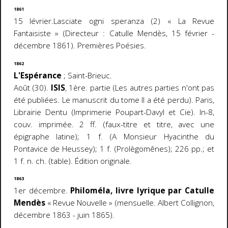
1861
15 lévrier.Lasciate ogni speranza (2) « La Revue
Fantaisiste » (Directeur : Catulle Mendès, 15 février -
décembre 1861). Premières Poésies.
1862
L'Espérance
; Saint-Brieuc.
Août (30).
ISIS
, 1ère. partie (Les autres parties n'ont pas
été publiées. Le manuscrit du tome II a été perdu). Paris,
Librairie Dentu (Imprimerie Poupart-Davyl et Cie). In-8,
couv. imprimée. 2 ff. (faux-titre et titre, avec une
épigraphe latine); 1 f. (A Monsieur Hyacinthe du
Pontavice de Heussey); 1 f. (Prolègomênes); 226 pp.; et
1 f. n. ch. (table). Édition originale.
1863
1er décembre.
Philoméla, livre lyrique par Catulle
Mendès
« Revue Nouvelle » (mensuelle. Albert Collignon,
décembre 1863 - juin 1865).