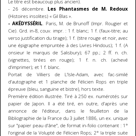
Le titre est beaucoup plus ancien).
- 26 décembre.
Les Phantasmes de M. Redoux
(Histoires insolites) « Gil Blas ».
- AKËDYSSÉRIL
. Paris, M. de Brunoff (Impr. Rougier et
Cie). Grd. in-8, couv. impr. : 1 f. blanc; 1 f. (faux-titre; au
verso justification du tirage); 1 f. (titre rouge et noir, avec
une épigraphe empruntée à des Livres Hindous); 1 f. (A
onsieur le marquis de Salisbury); 67 pp.; 2 ff. n. ch.
(vignettes, tirées en rouge); 1 f. n. ch. (achevé
d'imprimer); et 1 f. blanc.
Portait de Villiers de L'Isle-Adam, avec fac-similé
d'autographe et 1 planche de Félicien Rops en triple
épreuve (bleu, sanguine et bistre), hors texte.
Première édition illustrée. Tiré à 250 ex. numérotés sur
papier de Japon. Il a été tiré, en outre, d'après une
annonce de l'éditeur, dans le feuilleton de la
Bibliographie de la France du 3 juillet 1886, un ex. unique
sur "papier peau d'âne", de format in-folio contenant : 1°
l'original de la Volupté de Félicien Rops; 2° la triple suite