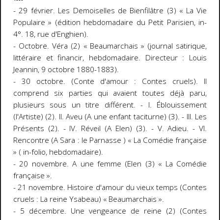
- 29 février. Les Demoiselles de Bienfilâtre (3) « La Vie
Populaire » (édition hebdomadaire du Petit Parisien, in-
4°. 18, rue d'Enghien).
- Octobre. Véra (2) « Beaumarchais » (journal satirique,
littéraire et financir, hebdomadaire. Directeur : Louis
Jeannin, 9 octobre 1880-1883).
- 30 octobre. (Conte d'amour : Contes cruels). Il
comprend six parties qui avaient toutes déjà paru,
plusieurs sous un titre différent. - I. Éblouissement
(l'Artiste) (2). II. Aveu (A une enfant taciturne) (3). - III. Les
Présents (2). - IV. Réveil (A Elen) (3). - V. Adieu. - VI.
Rencontre (A Sara : le Parnasse ) « La Comédie française
» ( in-folio, hebdomadaire).
- 20 novembre. A une femme (Elen (3) « La Comédie
française ».
- 21 novembre. Histoire d'amour du vieux temps (Contes
cruels : La reine Ysabeau) « Beaumarchais ».
- 5 décembre. Une vengeance de reine (2) (Contes