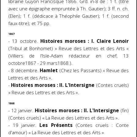
librairie Guyon Francisque 1866. Grd. in-8 de : 1 f. (titre
avec une épigraphe empruntée à Th. Gautier); 3 ff. n. ch.
(Elen); 1 f. (dédicace à Théophile Gautier); 1 f. (second
faux-titre); et 75 pp.
1867
- 13 octobre.
Histoires moroses : I. Claire Lenoir
(Tribul at Bonhomet) « Revue des Lettres et des Arts »
(Villiers de l'Isle-Adam rédacteur en chef, 13
octobre1867 - 29 mars1868.).
- 8 décembre.
Hamlet
(Chez les Passants) « Revue des
Lettres et des Arts ».
-
Histoires moroses : II. L'Intersigne
(Contes cruels)
« Revue des Lettres et des Arts ».
1868
- 12 janvier.
Histoires moroses : II. L'Intersigne
(fin)
(Contes cruels) « La Revue des Lettres et des Arts ».
- 19 janvier.
Les Présents
(Contes cruels : Conte
d'amour) « La Revue des Lettres et des Arts »