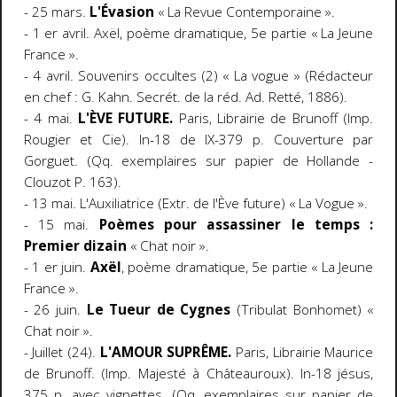
- 25 mars.
L'Évasion
« La Revue Contemporaine ».
- 1 er avril. Axël, poème dramatique, 5e partie « La Jeune
France ».
- 4 avril. Souvenirs occultes (2) « La vogue » (Rédacteur
en chef : G. Kahn. Secrét. de la réd. Ad. Retté, 1886).
- 4 mai.
L'ÈVE FUTURE.
Paris, Librairie de Brunoff (Imp.
Rougier et Cie). In-18 de IX-379 p. Couverture par
Gorguet. (Qq. exemplaires sur papier de Hollande -
Clouzot P. 163).
- 13 mai. L'Auxiliatrice (Extr. de l'Ève future) « La Vogue ».
- 15 mai.
Poèmes pour assassiner le temps :
Premier dizain
« Chat noir ».
- 1 er juin.
Axël
, poème dramatique, 5e partie « La Jeune
France ».
- 26 juin.
Le Tueur de Cygnes
(Tribulat Bonhomet) «
Chat noir ».
- Juillet (24).
L'AMOUR SUPRÊME.
Paris, Librairie Maurice
de Brunoff. (lmp. Majesté à Châteauroux). In-18 jésus,
375 p. avec vignettes. (Qq. exemplaires sur papier de