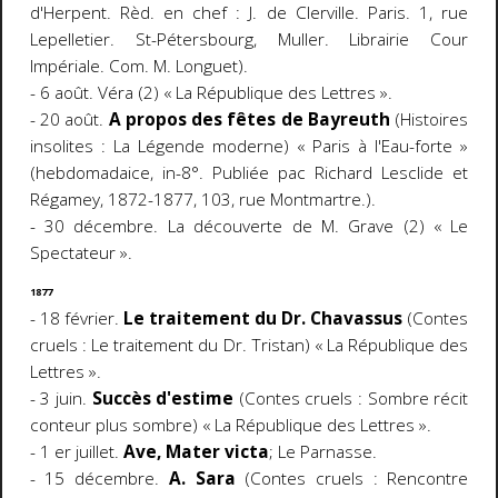
d'Herpent. Rèd. en chef : J. de Clerville. Paris. 1, rue
Lepelletier. St-Pétersbourg, Muller. Librairie Cour
Impériale. Com. M. Longuet).
- 6 août. Véra (2) « La République des Lettres ».
- 20 août.
A propos des fêtes de Bayreuth
(Histoires
insolites : La Légende moderne) « Paris à l'Eau-forte »
(hebdomadaice, in-8°. Publiée pac Richard Lesclide et
Régamey, 1872-1877, 103, rue Montmartre.).
- 30 décembre. La découverte de M. Grave (2) « Le
Spectateur ».
1877
- 18 février.
Le traitement du Dr. Chavassus
(Contes
cruels : Le traitement du Dr. Tristan) « La République des
Lettres ».
- 3 juin.
Succès d'estime
(Contes cruels : Sombre récit
conteur plus sombre) « La République des Lettres ».
- 1 er juillet.
Ave, Mater victa
; Le Parnasse.
- 15 décembre.
A. Sara
(Contes cruels : Rencontre