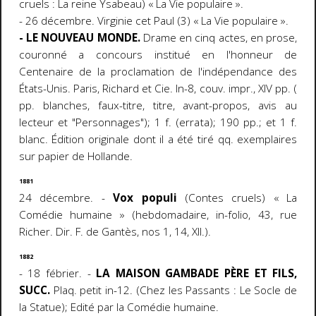
cruels : La reine Ysabeau) « La Vie populaire ».
- 26 décembre. Virginie cet Paul (3) « La Vie populaire ».
- LE NOUVEAU MONDE.
Drame en cinq actes, en prose,
couronné a concours institué en l'honneur de
Centenaire de la proclamation de l'indépendance des
États-Unis. Paris, Richard et Cie. In-8, couv. impr., XIV pp. (
pp. blanches, faux-titre, titre, avant-propos, avis au
lecteur et "Personnages"); 1 f. (errata); 190 pp.; et 1 f.
blanc. Édition originale dont il a été tiré qq. exemplaires
sur papier de Hollande.
1881
24 décembre. -
Vox populi
(Contes cruels) « La
Comédie humaine » (hebdomadaire, in-folio, 43, rue
Richer. Dir. F. de Gantès, nos 1, 14, XII.).
1882
- 18 fébrier. -
LA MAISON GAMBADE PÈRE ET FILS,
SUCC.
Plaq. petit in-12. (Chez les Passants : Le Socle de
la Statue); Edité par la Comédie humaine.