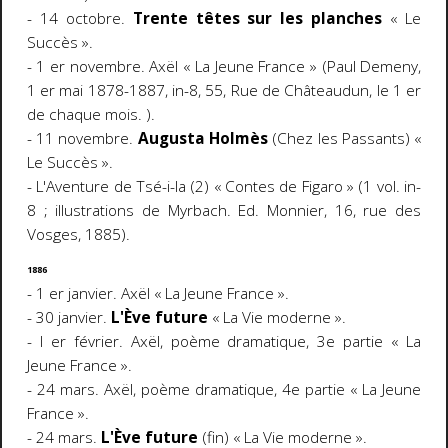
- 14 octobre.
Trente têtes sur les planches
« Le
Succès ».
- 1 er novembre. Axël « La Jeune France » (Paul Demeny,
1 er mai 1878-1887, in-8, 55, Rue de Châteaudun, le 1 er
de chaque mois. ).
- 11 novembre.
Augusta Holmès
(Chez les Passants) «
Le Succès ».
- L'Aventure de Tsé-i-la (2) « Contes de Figaro » (1 vol. in-
8 ; illustrations de Myrbach. Ed. Monnier, 16, rue des
Vosges, 1885).
1886
- 1 er janvier. Axël « La Jeune France ».
- 30 janvier.
L'Ève future
« La Vie moderne ».
- l er février. Axël, poème dramatique, 3e partie « La
Jeune France ».
- 24 mars. Axël, poème dramatique, 4e partie « La Jeune
France ».
- 24 mars.
L'Ève future
(fin) « La Vie moderne ».