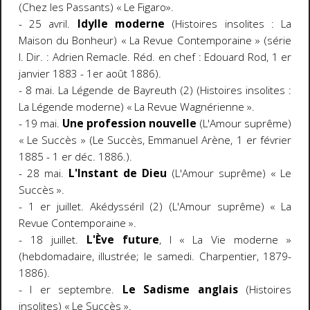
(Chez les Passants) « Le Figaro».
- 25 avril.
Idylle moderne
(Histoires insolites : La
Maison du Bonheur) « La Revue Contemporaine » (série
I. Dir. : Adrien Remacle. Réd. en chef : Edouard Rod, 1 er
janvier 1883 - 1er août 1886).
- 8 mai. La Légende de Bayreuth (2) (Histoires insolites :
La Légende moderne) « La Revue Wagnérienne ».
- 19 mai.
Une profession nouvelle
(L'Amour suprême)
« Le Succès » (Le Succès, Emmanuel Arène, 1 er février
1885 - 1 er déc. 1886.).
- 28 mai.
L'Instant de Dieu
(L'Amour suprême) « Le
Succès ».
- 1 er juillet. Akédysséril (2) (L'Amour suprême) « La
Revue Contemporaine ».
- 18 juillet.
L'Ève future
, I « La Vie moderne »
(hebdomadaire, illustrée; le samedi. Charpentier, 1879-
1886).
- l er septembre.
Le Sadisme anglais
(Histoires
insolites) « Le Succès ».