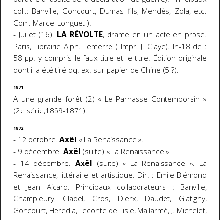
coll.: Banville, Goncourt, Dumas fils, Mendès, Zola, etc.
Com. Marcel Longuet ).
- Juillet (16).
LA RÉVOLTE
, drame en un acte en prose.
Paris, Librairie Alph. Lemerre ( Impr. J. Claye). In-18 de :
58 pp. y compris le faux-titre et le titre. Édition originale
dont il a été tiré qq. ex. sur papier de Chine (5 ?).
1871
A une grande forêt (2) « Le Parnasse Contemporain »
(2e série,1869-1871).
1872
- 12 octobre.
Axël
« La Renaissance ».
- 9 décembre.
Axël
(suite) « La Renaissance »
- 14 décembre.
Axël
(suite) « La Renaissance ». La
Renaissance, littéraire et artistique. Dir. : Emile Blémond
et Jean Aicard. Principaux collaborateurs : Banville,
Champleury, Cladel, Cros, Dierx, Daudet, Glatigny,
Goncourt, Heredia, Leconte de Lisle, Mallarmé, J. Michelet,