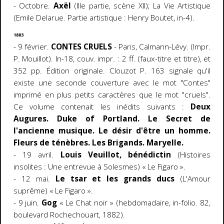
- Octobre.
Axël
(IIIe partie, scène XII); La Vie Artistique
(Emile Delarue. Partie artistique : Henry Boutet, in-4).
1883
- 9 février.
CONTES CRUELS
- Paris, Calmann-Lévy. (Impr.
P. Mouillot). In-18, couv. impr. : 2 ff. (faux-titre et titre), et
352 pp. Édition originale. Clouzot P. 163 signale qu'il
existe une seconde couverture avec le mot "Contes"
imprimé en plus petits caractères que le mot "cruels".
Ce volume contenait les inédits suivants :
Deux
Augures. Duke of Portland. Le Secret de
l'ancienne musique. Le désir d'être un homme.
Fleurs de ténèbres. Les Brigands. Maryelle.
- 19 avril.
Louis Veuillot, bénédictin
(Histoires
insolites : Une entrevue à Solesmes) « Le Figaro ».
- 12 mai.
Le tsar et les grands ducs
(L'Amour
suprême) « Le Figaro ».
- 9 juin.
Gog
« Le Chat noir » (hebdomadaire, in-folio. 82,
boulevard Rochechouart, 1882).