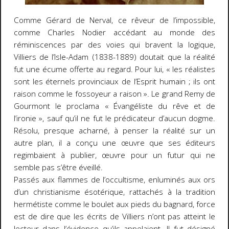
Comme Gérard de Nerval, ce rêveur de l’impossible,
comme Charles Nodier accédant au monde des
réminiscences par des voies qui bravent la logique,
Villiers de l’Isle-Adam (1838-1889) doutait que la réalité
fut une écume offerte au regard. Pour lui, « les réalistes
sont les éternels provinciaux de l’Esprit humain ; ils ont
raison comme le fossoyeur a raison ». Le grand Remy de
Gourmont le proclama « Évangéliste du rêve et de
l’ironie », sauf qu’il ne fut le prédicateur d’aucun dogme.
Résolu, presque acharné, à penser la réalité sur un
autre plan, il a conçu une œuvre que ses éditeurs
regimbaient à publier, œuvre pour un futur qui ne
semble pas s’être éveillé.
Passés aux flammes de l’occultisme, enluminés aux ors
d’un christianisme ésotérique, rattachés à la tradition
hermétiste comme le boulet aux pieds du bagnard, force
est de dire que les écrits de Villiers n’ont pas atteint le
lecteur dans l’évidence qu’ils appelaient. Il fut désigné