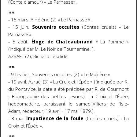
(Conte d'amour) « Le Parnasse».
1878
- 15 mars, A Hélène (2) « Le Parnasse ».
- 15 juin.
Souvenirs occultes
(Contes cruels) « Le
Parnasse ».
- 5 août.
Éloge de Chateaubriand
« La Pomme »
(indiqué par M. Le Noir de Tournemine. ).
AZRAEL (2); Richard Lesclide.
1879
- 9 févcier. Souvenirs occultes (2) « Le Moli
ère ».
- 19 avril. Azraël (3) « La Croix et l'Épée » ((indiquée par R.
du Pontavice, la date a été précisée par R. de Gourmont
: Bibliographie des petites revues). La Croix et l'Épée,
hebdomadaire, paraissant le samedi.Villiers de l'Isle-
Adam, rédacteur, 19 avril - 17 mai 1879.).
- 3 mai.
Impatience de la foule
(Contes cruels) « La
Croix et l'Épée ».
1880