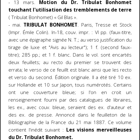
- 13 mars.
Motion du Dr. Tribulat Bonhomet
touchant l'utilisation des tremblements de terre
( Tribulat Bonhomet) « Gil Blas ».
- mai.
TRIBULAT BONHOMET
. Paris, Tresse et Stock
(Impr. Émile Colin). In-18, couv. impr. : VI pp. (faux-titre,
avec une épigraphe signée N. T.; au verso justification du
tirage de luxe et "Avis au lecteur"); 1 f. (second faux-
titre); 285 pp.; et 1 f. blanc. Dans le vol. sont encartés
deux feuillets; au recto du premier se trouvent des
errata; le verso de ce feuillt est blanc ainsi que les recto
et verso du second. Édition originale. Il a été tiré 10 ex.
sur Hollande et 10 sur Japon, tous numérotés. Certains
ont une couverture bleue; si l'on en croit un
renseignement fourni par des catalogues de libraires,
les ex., avec couv. bleue, seraient des ex. d'auteur et
des ex. de presse. Annoncé dans le feuilleton de la
Bibliographie de la France du 21 mai 1887. Ce volume
contient l'inédit suivant :
Les visions merveilleuses
du Dr. Tribulat Bonhomet.