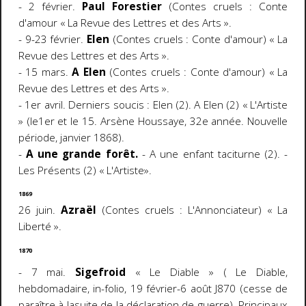
- 2 février.
Paul Forestier
(Contes cruels : Conte
d'amour « La Revue des Lettres et des Arts ».
- 9-23 février.
Elen
(Contes cruels : Conte d'amour) « La
Revue des Lettres et des Arts ».
- 15 mars.
A Elen
(Contes cruels : Conte d'amour) « La
Revue des Lettres et des Arts ».
- 1er avril. Derniers soucis : Elen (2). A Elen (2) « L'Artiste
» (le1er et le 15. Arsène Houssaye, 32e année. Nouvelle
période, janvier 1868).
-
A une grande forêt.
- A une enfant taciturne (2). -
Les Présents (2) « L'Artiste».
1869
26 juin.
Azraël
(Contes cruels : L'Annonciateur) « La
Liberté ».
1870
- 7 mai.
Sigefroid
« Le Diable » ( Le Diable,
hebdomadaire, in-folio, 19 février-6 août J870 (cesse de
paraître à lasuite de la déclaration de guerre). Principaux