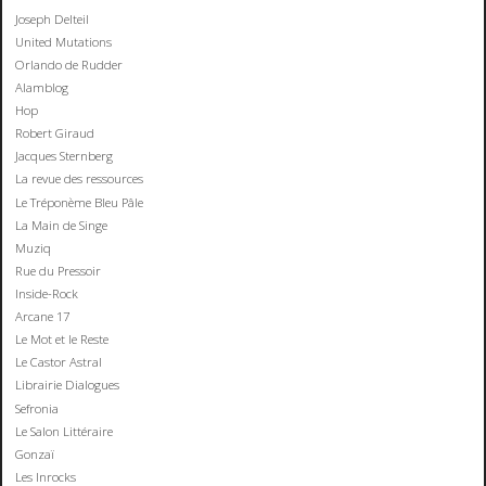
Joseph Delteil
United Mutations
Orlando de Rudder
Alamblog
Hop
Robert Giraud
Jacques Sternberg
La revue des ressources
Le Tréponème Bleu Pâle
La Main de Singe
Muziq
Rue du Pressoir
Inside-Rock
Arcane 17
Le Mot et le Reste
Le Castor Astral
Librairie Dialogues
Sefronia
Le Salon Littéraire
Gonzaï
Les Inrocks