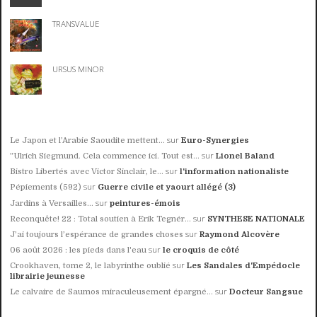
TRANSVALUE
URSUS MINOR
sur
Le Japon et l’Arabie Saoudite mettent...
Euro-Synergies
sur
”Ulrich Siegmund. Cela commence ici. Tout est...
Lionel Baland
sur
Bistro Libertés avec Victor Sinclair, le...
l'information nationaliste
sur
Pépiements (592)
Guerre civile et yaourt allégé (3)
sur
Jardins à Versailles...
peintures-émois
sur
Reconquête! 22 : Total soutien à Erik Tegnér...
SYNTHESE NATIONALE
sur
J’ai toujours l’espérance de grandes choses
Raymond Alcovère
sur
06 août 2026 : les pieds dans l'eau
le croquis de côté
sur
Crookhaven, tome 2, le labyrinthe oublié
Les Sandales d'Empédocle
librairie jeunesse
sur
Le calvaire de Saumos miraculeusement épargné...
Docteur Sangsue