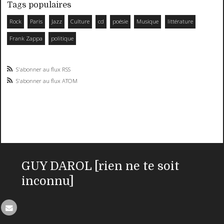
Tags populaires
Rock
Paris
Jazz
Culture
cd
poésie
Musique
littérature
Frank Zappa
politique
S'abonner au flux RSS
S'abonner au flux ATOM
GUY DAROL [rien ne te soit
inconnu]