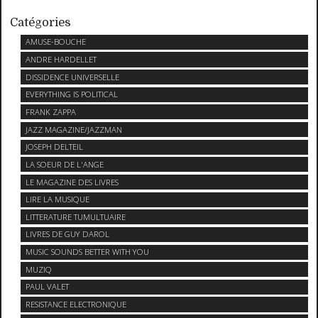
Catégories
AMUSE-BOUCHE
ANDRE HARDELLET
DISSIDENCE UNIVERSELLE
EVERYTHING IS POLITICAL
FRANK ZAPPA
JAZZ MAGAZINE/JAZZMAN
JOSEPH DELTEIL
LA SOEUR DE L'ANGE
LE MAGAZINE DES LIVRES
LIRE LA MUSIQUE
LITTERATURE TUMULTUAIRE
LIVRES DE GUY DAROL
MUSIC SOUNDS BETTER WITH YOU
MUZIQ
PAUL VALET
RESISTANCE ELECTRONIQUE