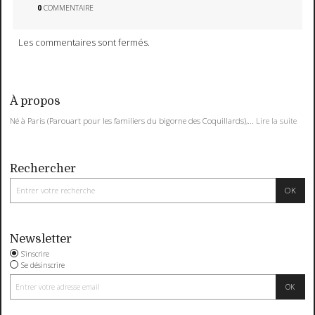
0
COMMENTAIRE
Les commentaires sont fermés.
À propos
Né à Paris (Parouart pour les familiers du bigorne des Coquillards),...
Lire la suite
Rechercher
Newsletter
S'inscrire
Se désinscrire