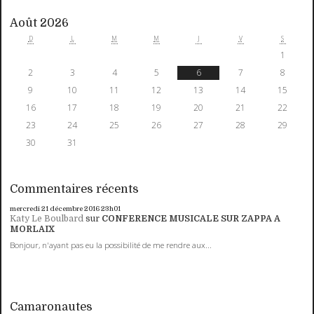
Août 2026
D
L
M
M
J
V
S
1
2
3
4
5
6
7
8
9
10
11
12
13
14
15
16
17
18
19
20
21
22
23
24
25
26
27
28
29
30
31
Commentaires récents
mercredi 21
décembre 2016
23h01
Katy Le Boulbard
sur
CONFERENCE MUSICALE SUR ZAPPA A
MORLAIX
Bonjour, n'ayant pas eu la possibilité de me rendre aux...
Camaronautes