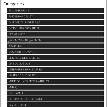
Catégories
AMUSE-BOUCHE
ANDRE HARDELLET
DISSIDENCE UNIVERSELLE
EVERYTHING IS POLITICAL
FRANK ZAPPA
JAZZ MAGAZINE/JAZZMAN
JOSEPH DELTEIL
LA SOEUR DE L'ANGE
LE MAGAZINE DES LIVRES
LIRE LA MUSIQUE
LITTERATURE TUMULTUAIRE
LIVRES DE GUY DAROL
MUSIC SOUNDS BETTER WITH YOU
MUZIQ
PAUL VALET
RESISTANCE ELECTRONIQUE
REVUE DERIVE