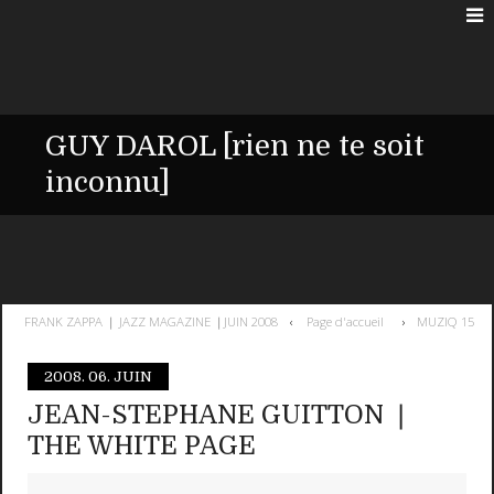
GUY DAROL [rien ne te soit
inconnu]
FRANK ZAPPA ❘ JAZZ MAGAZINE ❘JUIN 2008
Page d'accueil
MUZIQ 15
2008.
06. JUIN
JEAN-STEPHANE GUITTON ❘
THE WHITE PAGE