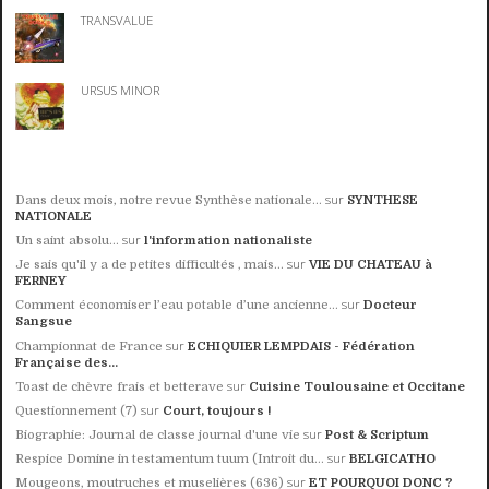
TRANSVALUE
URSUS MINOR
sur
Dans deux mois, notre revue Synthèse nationale...
SYNTHESE
NATIONALE
sur
Un saint absolu…
l'information nationaliste
sur
Je sais qu'il y a de petites difficultés , mais...
VIE DU CHATEAU à
FERNEY
sur
Comment économiser l’eau potable d’une ancienne...
Docteur
Sangsue
sur
Championnat de France
ECHIQUIER LEMPDAIS - Fédération
Française des...
sur
Toast de chèvre frais et betterave
Cuisine Toulousaine et Occitane
sur
Questionnement (7)
Court, toujours !
sur
Biographie: Journal de classe journal d'une vie
Post & Scriptum
sur
Respice Domine in testamentum tuum (Introit du...
BELGICATHO
sur
Mougeons, moutruches et muselières (636)
ET POURQUOI DONC ?