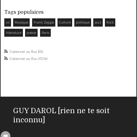
Tags populaires
cd
Musique
Frank Zappa
Culture
politique
Jazz
Rock
littérature
poésie
Paris
S'abonner au flux RSS
S'abonner au flux ATOM
GUY DAROL [rien ne te soit
inconnu]