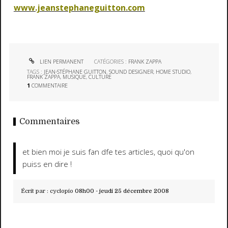
www.jeanstephaneguitton.com
LIEN PERMANENT
CATÉGORIES :
FRANK ZAPPA
TAGS :
JEAN-STÉPHANE GUITTON
,
SOUND DESIGNER
,
HOME STUDIO
,
FRANK ZAPPA
,
MUSIQUE
,
CULTURE
1
COMMENTAIRE
Commentaires
et bien moi je suis fan dfe tes articles, quoi qu'on
puiss en dire !
Écrit par :
cyclopio
08h00
-
jeudi 25
décembre 2008