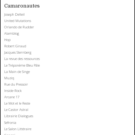
Camaronautes
Joseph Delteil
United Mutations
Orlando de Rudder
Alamblog
Hop
Robert Giraud
Jacques Sternberg
La revue des ressources
Le Tréponème Bleu Pâle
La Main de Singe
Muziq
Rue du Pressoir
Inside-Rock
Arcane 17
Le Mot et le Reste
Le Castor Astral
Librairie Dialogues
Sefronia
Le Salon Littéraire