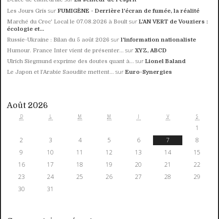
sur
Les Jours Gris
FUMIGÈNE - Derrière l'écran de fumée, la réalité
sur
Marché du Croc' Local le 07.08.2026 à Boult
L'AN VERT de Vouziers :
écologie et...
sur
Russie-Ukraine : Bilan du 5 août 2026
l'information nationaliste
sur
Humour. France Inter vient de présenter...
XYZ, ABCD
sur
Ulrich Siegmund exprime des doutes quant à...
Lionel Baland
sur
Le Japon et l’Arabie Saoudite mettent...
Euro-Synergies
Août 2026
D
L
M
M
J
V
S
1
2
3
4
5
6
7
8
9
10
11
12
13
14
15
16
17
18
19
20
21
22
23
24
25
26
27
28
29
30
31