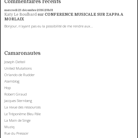
Commentaires récents
mercredi 21
décembre 2016
23h01
Katy Le Boulbard
sur
CONFERENCE MUSICALE SUR ZAPPA A
MORLAIX
Bonjour, n'ayant pas eu la possibilité de me rendre aux...
Camaronautes
Joseph Delteil
United Mutations
Orlando de Rudder
Alamblog
Hop
Robert Giraud
Jacques Sternberg
La revue des ressources
Le Tréponème Bleu Pâle
La Main de Singe
Muziq
Rue du Pressoir