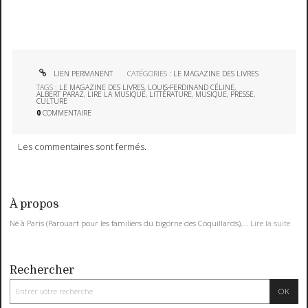
LIEN PERMANENT
CATÉGORIES :
LE MAGAZINE DES LIVRES
TAGS :
LE MAGAZINE DES LIVRES
,
LOUIS-FERDINAND CÉLINE
,
ALBERT PARAZ
,
LIRE LA MUSIQUE
,
LITTÉRATURE
,
MUSIQUE
,
PRESSE
,
CULTURE
0
COMMENTAIRE
Les commentaires sont fermés.
À propos
Né à Paris (Parouart pour les familiers du bigorne des Coquillards),...
Lire la suite
Rechercher