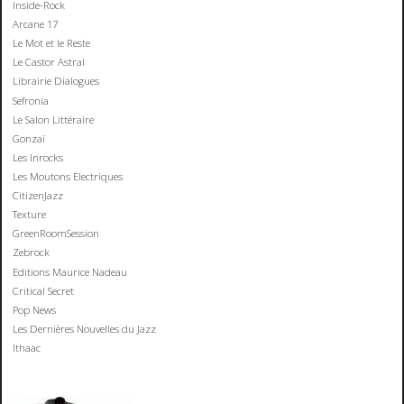
Inside-Rock
Arcane 17
Le Mot et le Reste
Le Castor Astral
Librairie Dialogues
Sefronia
Le Salon Littéraire
Gonzaï
Les Inrocks
Les Moutons Electriques
CitizenJazz
Texture
GreenRoomSession
Zebrock
Editions Maurice Nadeau
Critical Secret
Pop News
Les Dernières Nouvelles du Jazz
Ithaac