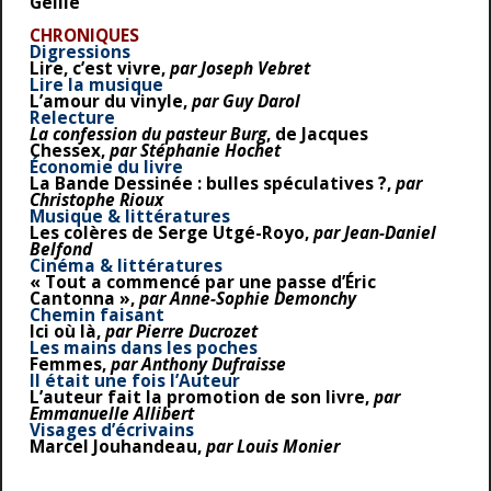
Geille
CHRONIQUES
Digressions
Lire, c’est vivre,
par Joseph Vebret
Lire la musique
L’amour du vinyle,
par Guy Darol
Relecture
La confession du pasteur Burg
, de Jacques
Chessex,
par Stéphanie Hochet
Économie du livre
La Bande Dessinée : bulles spéculatives ?,
par
Christophe Rioux
Musique & littératures
Les colères de Serge Utgé-Royo,
par Jean-Daniel
Belfond
Cinéma & littératures
« Tout a commencé par une passe d’Éric
Cantonna »,
par Anne-Sophie Demonchy
Chemin faisant
Ici où là,
par Pierre Ducrozet
Les mains dans les poches
Femmes,
par Anthony Dufraisse
Il était une fois l’Auteur
L’auteur fait la promotion de son livre,
par
Emmanuelle Allibert
Visages d’écrivains
Marcel Jouhandeau,
par Louis Monier