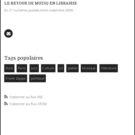
LE RETOUR DE MUZIQ EN LIBRAIRIE
En 21 numéros publiés entre novembre 2004...
Tags populaires
Rock
Paris
Jazz
Culture
cd
poésie
Musique
littérature
Frank Zappa
politique
S'abonner au flux RSS
S'abonner au flux ATOM