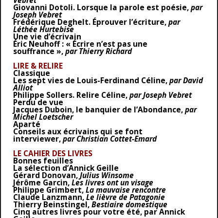
Vebret
Giovanni Dotoli. Lorsque la parole est poésie,
par
Joseph Vebret
Frédérique Deghelt. Éprouver l’écriture,
par
Léthée Hurtebise
Une vie d’écrivain
Éric Neuhoff : « Écrire n’est pas une
souffrance »,
par Thierry Richard
LIRE & RELIRE
Classique
Les sept vies de Louis-Ferdinand Céline,
par David
Alliot
Philippe Sollers. Relire Céline,
par Joseph Vebret
Perdu de vue
Jacques Duboin, le banquier de l’Abondance,
par
Michel Loetscher
Aparté
Conseils aux écrivains qui se font
interviewer,
par Christian Cottet-Emard
LE CAHIER DES LIVRES
Bonnes feuilles
La sélection d’Annick Geille
Gérard Donovan,
Julius Winsome
Jérôme Garcin,
Les livres ont un visage
Philippe Grimbert,
La mauvaise rencontre
Claude Lanzmann,
Le lièvre de Patagonie
Thierry Beinstingel,
Bestiaire domestique
Cinq autres livres pour votre été, par Annick