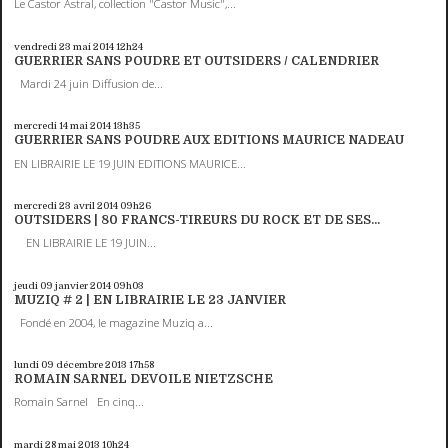
Le Castor Astral, collection "Castor Music",...
vendredi 23
mai 2014
12h24
GUERRIER SANS POUDRE ET OUTSIDERS / CALENDRIER
Mardi 24 juin Diffusion de...
mercredi 14
mai 2014
13h35
GUERRIER SANS POUDRE AUX EDITIONS MAURICE NADEAU
EN LIBRAIRIE LE 19 JUIN EDITIONS MAURICE...
mercredi 23
avril 2014
09h26
OUTSIDERS | 80 FRANCS-TIREURS DU ROCK ET DE SES...
EN LIBRAIRIE LE 19 JUIN...
jeudi 09
janvier 2014
09h03
MUZIQ # 2 | EN LIBRAIRIE LE 23 JANVIER
Fondé en 2004, le magazine Muziq a...
lundi 09
décembre 2013
17h58
ROMAIN SARNEL DEVOILE NIETZSCHE
Romain Sarnel En cinq...
mardi 28
mai 2013
10h24