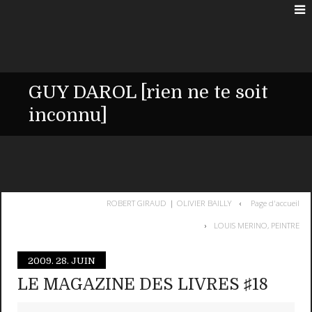
GUY DAROL [rien ne te soit
inconnu]
ROBERT GIRAUD ❘ OLIVIER BAILLY
Page d'accueil
LOUIS MERINO, PEINTRE
2009.
28. JUIN
LE MAGAZINE DES LIVRES ♯18