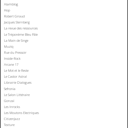
Alamblog
Hop
Robert Giraud
Jacques Sternberg
La revue des ressources
Le Tréponème Bleu Pâle
La Main de Singe
Muziq
Rue du Pressoir
Inside-Rock
Arcane 17
Le Mot et le Reste
Le Castor Astral
Librairie Dialogues
Sefronia
Le Salon Littéraire
Gonzaï
Les Inrocks
Les Moutons Electriques
CitizenJazz
Texture