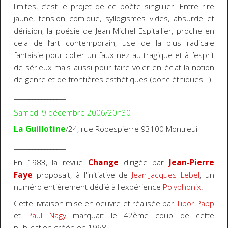
limites, c’est le projet de ce poète singulier. Entre rire
jaune, tension comique, syllogismes vides, absurde et
dérision, la poésie de Jean-Michel Espitallier, proche en
cela de l’art contemporain, use de la plus radicale
fantaisie pour coller un faux-nez au tragique et à l’esprit
de sérieux mais aussi pour faire voler en éclat la notion
de genre et de frontières esthétiques (donc éthiques…).
_________________
Samedi 9 décembre 2006/20h30
La Guillotine
/24, rue Robespierre 93100 Montreuil
_________________
En 1983, la revue
Change
dirigée par
Jean-Pierre
Faye
proposait, à l'initiative de
Jean-Jacques Lebel
, un
numéro entièrement dédié à l'expérience
Polyphonix
.
Cette livraison mise en oeuvre et réalisée par
Tibor Papp
et
Paul Nagy
marquait le 42ème coup de cette
publication créée en 1968.