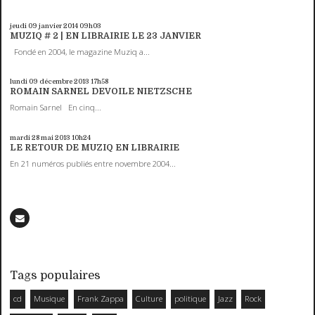
jeudi 09
janvier 2014
09h03
MUZIQ # 2 | EN LIBRAIRIE LE 23 JANVIER
Fondé en 2004, le magazine Muziq a...
lundi 09
décembre 2013
17h58
ROMAIN SARNEL DEVOILE NIETZSCHE
Romain Sarnel En cinq...
mardi 28
mai 2013
10h24
LE RETOUR DE MUZIQ EN LIBRAIRIE
En 21 numéros publiés entre novembre 2004...
Tags populaires
cd
Musique
Frank Zappa
Culture
politique
Jazz
Rock