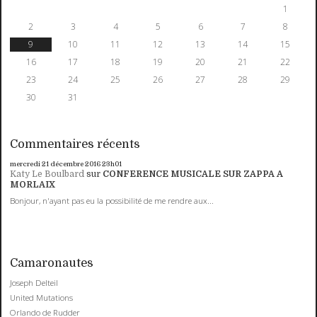
1
2
3
4
5
6
7
8
9
10
11
12
13
14
15
16
17
18
19
20
21
22
23
24
25
26
27
28
29
30
31
Commentaires récents
mercredi 21
décembre 2016
23h01
Katy Le Boulbard
sur
CONFERENCE MUSICALE SUR ZAPPA A
MORLAIX
Bonjour, n'ayant pas eu la possibilité de me rendre aux...
Camaronautes
Joseph Delteil
United Mutations
Orlando de Rudder