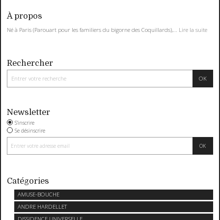
À propos
Né à Paris (Parouart pour les familiers du bigorne des Coquillards),...
Lire la suite
Rechercher
Newsletter
S'inscrire
Se désinscrire
Catégories
AMUSE-BOUCHE
ANDRE HARDELLET
DISSIDENCE UNIVERSELLE