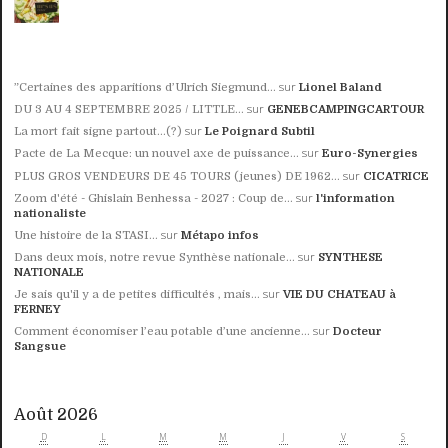
sur
”Certaines des apparitions d’Ulrich Siegmund...
Lionel Baland
sur
DU 3 AU 4 SEPTEMBRE 2025 / LITTLE...
GENEBCAMPINGCARTOUR
sur
La mort fait signe partout...(?)
Le Poignard Subtil
sur
Pacte de La Mecque: un nouvel axe de puissance...
Euro-Synergies
sur
PLUS GROS VENDEURS DE 45 TOURS (jeunes) DE 1962...
CICATRICE
sur
Zoom d'été - Ghislain Benhessa - 2027 : Coup de...
l'information
nationaliste
sur
Une histoire de la STASI...
Métapo infos
sur
Dans deux mois, notre revue Synthèse nationale...
SYNTHESE
NATIONALE
sur
Je sais qu'il y a de petites difficultés , mais...
VIE DU CHATEAU à
FERNEY
sur
Comment économiser l’eau potable d’une ancienne...
Docteur
Sangsue
Août 2026
D
L
M
M
J
V
S