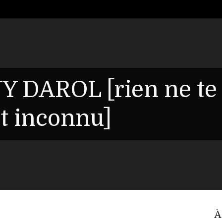
Y DAROL [rien ne te
it inconnu]
À