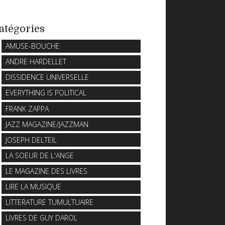
atégories
AMUSE-BOUCHE
ANDRE HARDELLET
DISSIDENCE UNIVERSELLE
EVERYTHING IS POLITICAL
FRANK ZAPPA
JAZZ MAGAZINE/JAZZMAN
JOSEPH DELTEIL
LA SOEUR DE L'ANGE
LE MAGAZINE DES LIVRES
LIRE LA MUSIQUE
LITTERATURE TUMULTUAIRE
LIVRES DE GUY DAROL