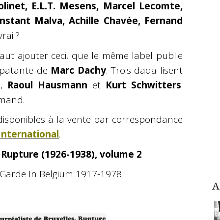
olinet, E.L.T. Mesens, Marcel Lecomte,
onstant Malva, Achille Chavée, Fernand
vrai ?
faut ajouter ceci, que le même label publie
épatante de
Marc Dachy
. Trois dada lisent
p
,
Raoul Hausmann
et
Kurt Schwitters
.
emand.
disponibles à la vente par correspondance
International
.
 Rupture (1926-1938), volume 2
t-Garde In Belgium 1917-1978
A