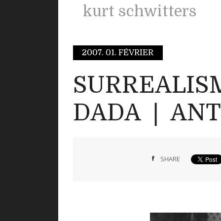
kurt schwitters
2007.
01. FÉVRIER
SURREALIS
DADA ❘ ANT
SHARE