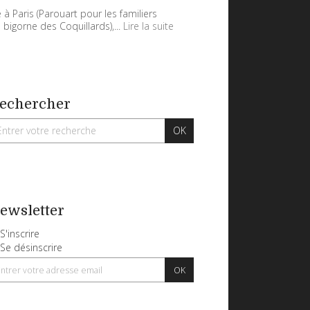
 à Paris (Parouart pour les familiers
 bigorne des Coquillards),...
Lire la suite
echercher
ewsletter
S'inscrire
Se désinscrire