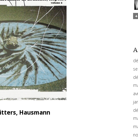
A
dé
se
dé
ma
av
ja
dé
hitters, Hausmann
ma
ma
no