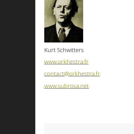
Kurt Schwitters
www.orkhestra.fr
contact@orkhestra.fr
www.subrosa.net