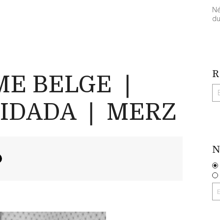
Né
du
R
ME BELGE ❘
IDADA ❘ MERZ
N