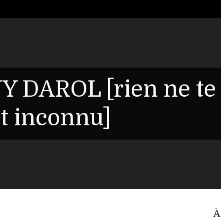
Y DAROL [rien ne te
it inconnu]
À