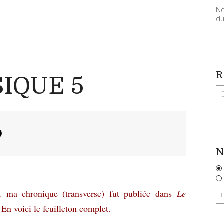
Né
du
R
SIQUE 5
N
, ma chronique (transverse) fut publiée dans
Le
En voici le feuilleton complet.