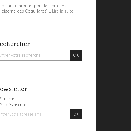
 à Paris (Parouart pour les familiers
 bigorne des Coquillards),...
Lire la suite
echercher
ewsletter
S'inscrire
Se désinscrire