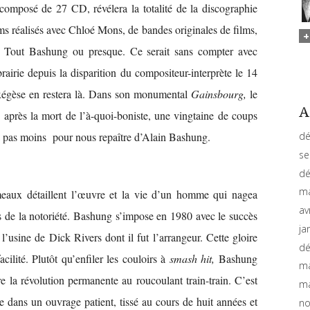
 composé de 27 CD, révélera la totalité de la discographie
s réalisés avec Chloé Mons, de bandes originales de films,
és. Tout Bashung ou presque. Ce serait sans compter avec
rairie depuis la disparition du compositeur-interprète le 14
’exégèse en restera là. Dans son monumental
Gainsbourg,
le
A
s après la mort de l’à-quoi-boniste, une vingtaine de coups
dé
ra pas moins pour nous repaître d’Alain Bashung.
se
dé
ma
meaux détaillent l’œuvre et la vie d’un homme qui nagea
av
es de la notoriété. Bashung s’impose en 1980 avec le succès
ja
 l’usine de Dick Rivers dont il fut l’arrangeur. Cette gloire
dé
acilité. Plutôt qu’enfiler les couloirs à
smash hit,
Bashung
ma
e la révolution permanente au roucoulant train-train. C’est
ma
 dans un ouvrage patient, tissé au cours de huit années et
no