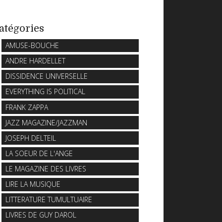
atégories
AMUSE-BOUCHE
ANDRE HARDELLET
DISSIDENCE UNIVERSELLE
EVERYTHING IS POLITICAL
FRANK ZAPPA
JAZZ MAGAZINE/JAZZMAN
JOSEPH DELTEIL
LA SOEUR DE L'ANGE
LE MAGAZINE DES LIVRES
LIRE LA MUSIQUE
LITTERATURE TUMULTUAIRE
LIVRES DE GUY DAROL