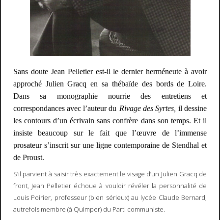
Sans doute Jean Pelletier est-il le dernier herméneute à avoir
approché Julien Gracq en sa thébaïde des bords de Loire.
Dans sa monographie nourrie des entretiens et
correspondances avec l’auteur du
Rivage des Syrtes,
il dessine
les contours d’un écrivain sans confrère dans son temps. Et il
insiste beaucoup sur le fait que l’œuvre de l’immense
prosateur s’inscrit sur une ligne contemporaine de Stendhal et
de Proust.
S’il parvient à saisir très exactement le visage d’un Julien Gracq de
front, Jean Pelletier échoue à vouloir révéler la personnalité de
Louis Poirier, professeur (bien sérieux) au lycée Claude Bernard,
autrefois membre (à Quimper) du Parti communiste.