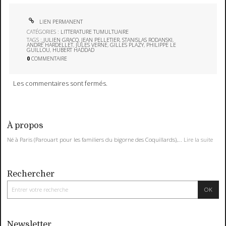
LIEN PERMANENT
CATÉGORIES :
LITTERATURE TUMULTUAIRE
TAGS :
JULIEN GRACQ
,
JEAN PELLETIER
,
STANISLAS RODANSKI
,
ANDRÉ HARDELLET
,
JULES VERNE
,
GILLES PLAZY
,
PHILIPPE LE
GUILLOU
,
HUBERT HADDAD
0
COMMENTAIRE
Les commentaires sont fermés.
À propos
Né à Paris (Parouart pour les familiers du bigorne des Coquillards),...
Lire la suite
Rechercher
Newsletter