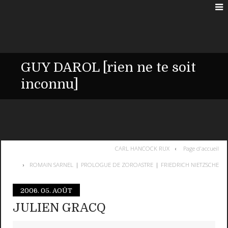
GUY DAROL [rien ne te soit
inconnu]
CARL HANCOCK RUX
Page d'accueil
ROMAIN SARNEL ❘ PROLOGUE DE ZOROASTRE ❘ FRIEDRICH NIETZSCHE
2006.
05. AOÛT
JULIEN GRACQ