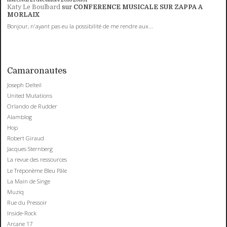
Katy Le Boulbard
sur
CONFERENCE MUSICALE SUR ZAPPA A
MORLAIX
Bonjour, n'ayant pas eu la possibilité de me rendre aux...
Camaronautes
Joseph Delteil
United Mutations
Orlando de Rudder
Alamblog
Hop
Robert Giraud
Jacques Sternberg
La revue des ressources
Le Tréponème Bleu Pâle
La Main de Singe
Muziq
Rue du Pressoir
Inside-Rock
Arcane 17