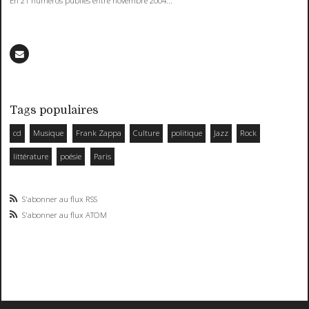
En 21 numéros publiés entre novembre 2004...
Tags populaires
cd
Musique
Frank Zappa
Culture
politique
Jazz
Rock
littérature
poésie
Paris
S'abonner au flux RSS
S'abonner au flux ATOM