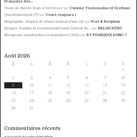
Française des...
sur
Toast de chèvre frais et betterave
Cuisine Toulousaine et Occitane
sur
Questionnement (7)
Court, toujours !
sur
Biographie: Journal de classe journal d'une vie
Post & Scriptum
sur
Respice Domine in testamentum tuum (Introit du...
BELGICATHO
sur
Mougeons, moutruches et muselières (636)
ET POURQUOI DONC ?
Août 2026
D
L
M
M
J
V
S
1
2
3
4
5
6
7
8
9
10
11
12
13
14
15
16
17
18
19
20
21
22
23
24
25
26
27
28
29
30
31
Commentaires récents
mercredi 21
décembre 2016
23h01