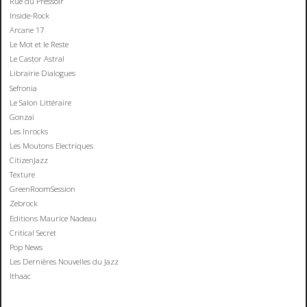
Rue du Pressoir
Inside-Rock
Arcane 17
Le Mot et le Reste
Le Castor Astral
Librairie Dialogues
Sefronia
Le Salon Littéraire
Gonzaï
Les Inrocks
Les Moutons Electriques
CitizenJazz
Texture
GreenRoomSession
Zebrock
Editions Maurice Nadeau
Critical Secret
Pop News
Les Dernières Nouvelles du Jazz
Ithaac