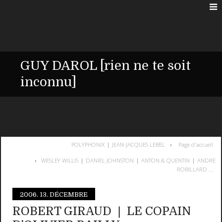
GUY DAROL [rien ne te soit
inconnu]
POLYPHONIX ❘ JEAN-JACQUES LEBEL
Page d'accueil
WESLEY WILLIS ❘ DANIEL JOHNSTON ❘ ANTON & QUENTIN ❘ ANDRE
ROBILLARD ...
2006.
13. DÉCEMBRE
ROBERT GIRAUD ❘ LE COPAIN