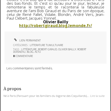
des bas-fonds. Et c'est ici qu'au jour le jour, lecteur, je
remonterai le temps et te raconterai la fabuleuse
aventure de l'ami Bob Giraud et du Paris de son époque,
celui de René Fallet, Vidalie, Blondin, André Vers, Jean-
Paul Clébert, Jacques Yonnet...
Olivier Bailly
http://robertgiraud.blog.lemonde.fr/
LIEN PERMANENT
CATÉGORIES :
LITTERATURE TUMULTUAIRE
TAGS :
LITTÉRATURE
,
ROBERT GIRAUD
,
OLIVIER BAILLY
,
ROBERT
DOISNEAU
,
BLOG
,
ACTU
0
COMMENTAIRE
Les commentaires sont fermés.
À propos
Né à Paris (Parouart pour les familiers du bigorne des Coquillards),...
Lire la suite