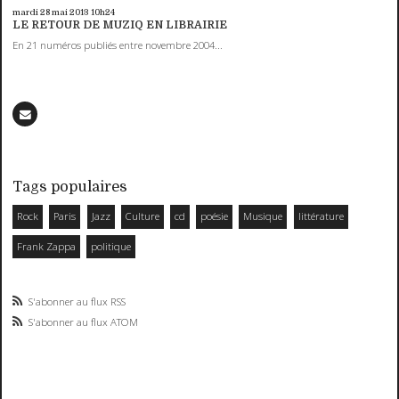
mardi 28
mai 2013
10h24
LE RETOUR DE MUZIQ EN LIBRAIRIE
En 21 numéros publiés entre novembre 2004...
Tags populaires
Rock
Paris
Jazz
Culture
cd
poésie
Musique
littérature
Frank Zappa
politique
S'abonner au flux RSS
S'abonner au flux ATOM