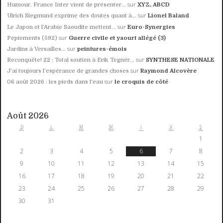
sur
Humour. France Inter vient de présenter...
XYZ, ABCD
sur
Ulrich Siegmund exprime des doutes quant à...
Lionel Baland
sur
Le Japon et l’Arabie Saoudite mettent...
Euro-Synergies
sur
Pépiements (592)
Guerre civile et yaourt allégé (3)
sur
Jardins à Versailles...
peintures-émois
sur
Reconquête! 22 : Total soutien à Erik Tegnér...
SYNTHESE NATIONALE
sur
J’ai toujours l’espérance de grandes choses
Raymond Alcovère
sur
06 août 2026 : les pieds dans l'eau
le croquis de côté
Août 2026
D
L
M
M
J
V
S
1
2
3
4
5
6
7
8
9
10
11
12
13
14
15
16
17
18
19
20
21
22
23
24
25
26
27
28
29
30
31