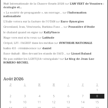
sur
Nuit Internationale de la Chauve-Souris 2026
L'AN VERT de Vouziers :
écologie et...
sur
« La société de propagande », un ouvrage...
l'information
nationaliste
sur
L’Italie votera sur la facture de l’OTAN
Euro-Synergies
sur
Groenland, Iran, Vénézuela, Burkina Faso ...
Poussière d'étoile
sur
le chaland quand on signe
KallyVasco
sur
Nage vers moi si tu veux
Latitude
sur
Crépol, LFI : l’AGRIF dans les médias
SYNTHESE NATIONALE
sur
haiku 415 - réminiscence
daniel
sur
Saxe-Anhalt : files devant les stands de l'AfD...
Lionel Baland
sur
Ne pas oublier les LGBTQIA+ sénégalais !
Le blog de Jean-Luc
ROMERO-MICHEL
Août 2026
D
L
M
M
J
V
S
1
2
3
4
5
6
7
8
9
10
11
12
13
14
15