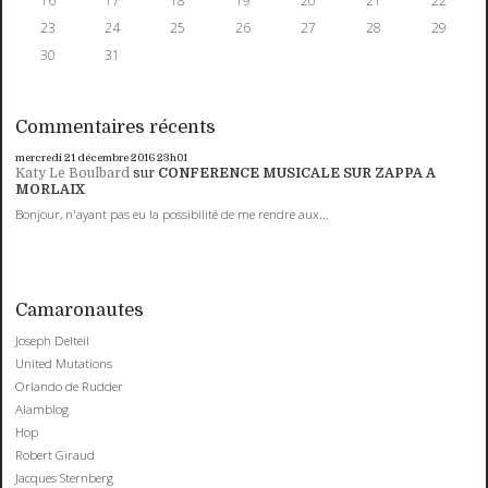
16
17
18
19
20
21
22
23
24
25
26
27
28
29
30
31
Commentaires récents
mercredi 21
décembre 2016
23h01
Katy Le Boulbard
sur
CONFERENCE MUSICALE SUR ZAPPA A
MORLAIX
Bonjour, n'ayant pas eu la possibilité de me rendre aux...
Camaronautes
Joseph Delteil
United Mutations
Orlando de Rudder
Alamblog
Hop
Robert Giraud
Jacques Sternberg