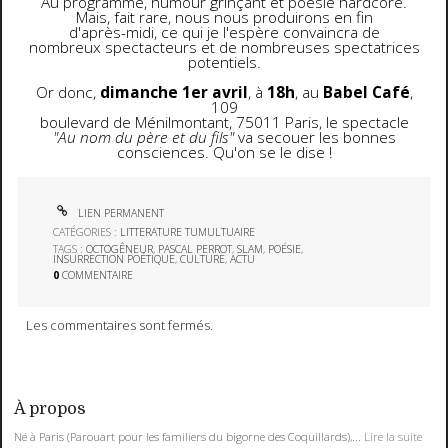
Au programme, humour grinçant et poésie hardcore.
Mais, fait rare, nous nous produirons en fin
d'après-midi, ce qui je l'espère convaincra de
nombreux spectacteurs et de nombreuses spectatrices
potentiels.
Or donc,
dimanche 1er avril
, à
18h
, au
Babel Café
,
109
boulevard de Ménilmontant, 75011 Paris, le spectacle
"Au nom du père et du fils"
va secouer les bonnes
consciences. Qu'on se le dise !
LIEN PERMANENT
CATÉGORIES :
LITTERATURE TUMULTUAIRE
TAGS :
OCTOGÊNEUR
,
PASCAL PERROT
,
SLAM
,
POÉSIE
,
INSURRECTION POÉTIQUE
,
CULTURE
,
ACTU
0
COMMENTAIRE
Les commentaires sont fermés.
À propos
Né à Paris (Parouart pour les familiers du bigorne des Coquillards),...
Lire la suite