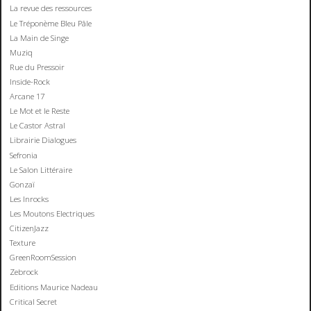
La revue des ressources
Le Tréponème Bleu Pâle
La Main de Singe
Muziq
Rue du Pressoir
Inside-Rock
Arcane 17
Le Mot et le Reste
Le Castor Astral
Librairie Dialogues
Sefronia
Le Salon Littéraire
Gonzaï
Les Inrocks
Les Moutons Electriques
CitizenJazz
Texture
GreenRoomSession
Zebrock
Editions Maurice Nadeau
Critical Secret