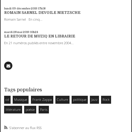
lundi 09
décembre 2013
17h58
ROMAIN SARNEL DEVOILE NIETZSCHE
Romain Sarnel En cinq...
mardi 28
mai 2013
10h24
LE RETOUR DE MUZIQ EN LIBRAIRIE
En 21 numéros publiés entre novembre 2004...
Tags populaires
cd
Musique
Frank Zappa
Culture
politique
Jazz
Rock
littérature
poésie
Paris
S'abonner au flux RSS