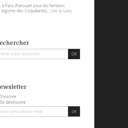
 à Paris (Parouart pour les familiers
 bigorne des Coquillards),...
Lire la suite
echercher
ewsletter
S'inscrire
Se désinscrire