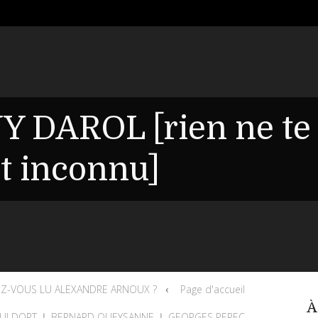
Y DAROL [rien ne te
it inconnu]
EZ-VOUS LU ALEXANDRE ARNOUX ?
Page d'accueil
À
I DORT ❘ BERNARD QUEYSANNE ❘ GEORGES PEREC