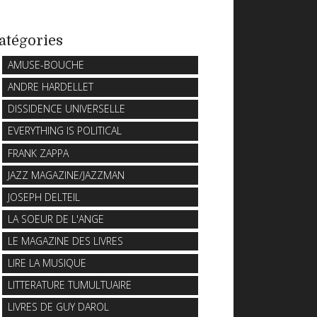
atégories
AMUSE-BOUCHE
ANDRE HARDELLET
DISSIDENCE UNIVERSELLE
EVERYTHING IS POLITICAL
FRANK ZAPPA
JAZZ MAGAZINE/JAZZMAN
JOSEPH DELTEIL
LA SOEUR DE L'ANGE
LE MAGAZINE DES LIVRES
LIRE LA MUSIQUE
LITTERATURE TUMULTUAIRE
LIVRES DE GUY DAROL