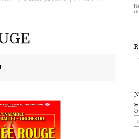
Né
du
OUGE
R
N