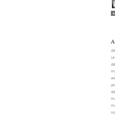
A
dé
se
dé
ma
av
ja
dé
ma
ma
no