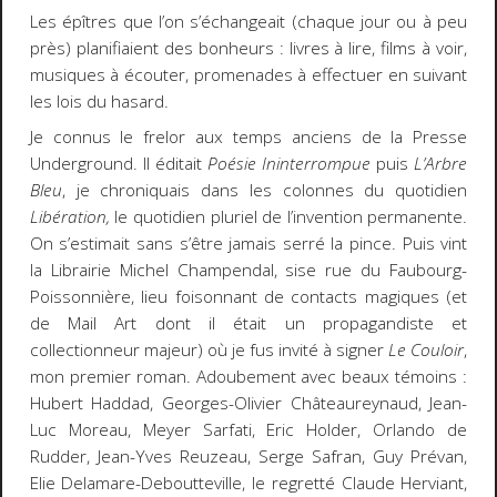
Les épîtres que l’on s’échangeait (chaque jour ou à peu
près) planifiaient des bonheurs : livres à lire, films à voir,
musiques à écouter, promenades à effectuer en suivant
les lois du hasard.
Je connus le frelor aux temps anciens de la Presse
Underground. Il éditait
Poésie Ininterrompue
puis
L’Arbre
Bleu
, je chroniquais dans les colonnes du quotidien
Libération,
le quotidien pluriel de l’invention permanente.
On s’estimait sans s’être jamais serré la pince. Puis vint
la Librairie Michel Champendal, sise rue du Faubourg-
Poissonnière, lieu foisonnant de contacts magiques (et
de Mail Art dont il était un propagandiste et
collectionneur majeur) où je fus invité à signer
Le Couloir
,
mon premier roman. Adoubement avec beaux témoins :
Hubert Haddad, Georges-Olivier Châteaureynaud, Jean-
Luc Moreau, Meyer Sarfati, Eric Holder, Orlando de
Rudder, Jean-Yves Reuzeau, Serge Safran, Guy Prévan,
Elie Delamare-Deboutteville, le regretté Claude Herviant,