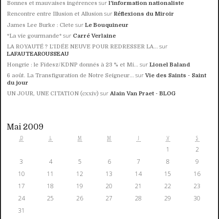
sur
Bonnes et mauvaises ingérences
l'information nationaliste
sur
Rencontre entre Illusion et Allusion
Réflexions du Miroir
sur
James Lee Burke : Clete
Le Bouquineur
sur
*La vie gourmande*
Carré Verlaine
sur
LA ROYAUTÉ ? L'IDÉE NEUVE POUR REDRESSER LA...
LAFAUTEAROUSSEAU
sur
Hongrie : le Fidesz/KDNP donnés à 23 % et Mi...
Lionel Baland
sur
6 août. La Transfiguration de Notre Seigneur...
Vie des Saints - Saint
du jour
sur
UN JOUR, UNE CITATION (cxxiv)
Alain Van Praet - BLOG
Mai 2009
D
L
M
M
J
V
S
1
2
3
4
5
6
7
8
9
10
11
12
13
14
15
16
17
18
19
20
21
22
23
24
25
26
27
28
29
30
31