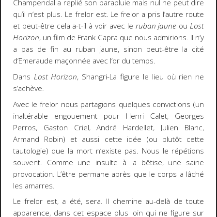
Champendal a replié son parapluie mais nul ne peut dire
qu’il n’est plus. Le frelor est. Le frelor a pris l’autre route
et peut-être cela a-t-il à voir avec le
ruban jaune
ou
Lost
Horizon
, un film de Frank Capra que nous admirions. Il n’y
a pas de fin au ruban jaune, sinon peut-être la cité
d’Emeraude maçonnée avec l’or du temps.
Dans
Lost Horizon
, Shangri-La figure le lieu où rien ne
s’achève.
Avec le frelor nous partagions quelques convictions (un
inaltérable engouement pour Henri Calet, Georges
Perros, Gaston Criel, André Hardellet, Julien Blanc,
Armand Robin) et aussi cette idée (ou plutôt cette
tautologie) que la mort n’existe pas. Nous le répétions
souvent. Comme une insulte à la bêtise, une saine
provocation. L’être permane après que le corps a lâché
les amarres.
Le frelor est, a été, sera. Il chemine au-delà de toute
apparence, dans cet espace plus loin qui ne figure sur