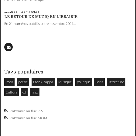
mardi 28
mai 2013
10h24
LE RETOUR DE MUZIQ EN LIBRAIRIE
En 21 numéros publiés entre novembre 2004...
Tags populaires
Rock
poésie
Frank Zappa
Musique
politique
Paris
littérature
Culture
cd
Jazz
S'abonner au flux RSS
S'abonner au flux ATOM