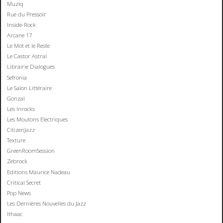
Muziq
Rue du Pressoir
Inside-Rock
Arcane 17
Le Mot et le Reste
Le Castor Astral
Librairie Dialogues
Sefronia
Le Salon Littéraire
Gonzaï
Les Inrocks
Les Moutons Electriques
CitizenJazz
Texture
GreenRoomSession
Zebrock
Editions Maurice Nadeau
Critical Secret
Pop News
Les Dernières Nouvelles du Jazz
Ithaac