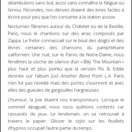
déambulions sans but, aussi sans connaître la fatigue ou
l’ennui. Fécondes, nos dérives étaient des livres faciles à
écrire pour peu que l’on consente à la station assise.
Nocturnes flâneries autour du Châtelet ou de la Bastille,
Paris, nous le chantions sur des arias composés par
Zappa. Le frelor connaissait sur le bout des doigts et des
lèvres certaines des chansons du pamphlétaire
californien. Une nuit, sur le Parvis de Notre-Dame, nous
fendîmes la cloche de silence d’un « Billy The Mountain »
plus haut et plus pointu que la version Flo & Eddie
donnée sur l’album
Just Another Band From L.A.
Paris
n’en fut pas réveillé mais des portes s’ouvrirent et avec
elles des gueules de gargouilles hargneuses.
L’humour, la joie étaient nos transporteurs. Lorsque le
sommeil alpaguait, nous nous quittions contents car
rassasiés de jeux. Le lendemain, on se retrouvait à
travers le papier. Glisser le stylo sur les feuillets
d’hypnos occupait l’autre partie du temps.