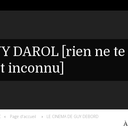
Y DAROL [rien ne te
it inconnu]
C
Page d'accueil
LE CINEMA DE GUY DEBORD
À