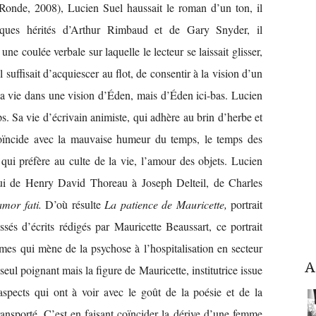
Ronde, 2008), Lucien Suel haussait le roman d’un ton, il
iques hérités d’Arthur Rimbaud et de Gary Snyder, il
une coulée verbale sur laquelle le lecteur se laissait glisser,
 suffisait d’acquiescer au flot, de consentir à la vision d’un
sa vie dans une vision d’Éden, mais d’Éden ici-bas. Lucien
ps. Sa vie d’écrivain animiste, qui adhère au brin d’herbe et
coïncide avec la mauvaise humeur du temps, le temps des
qui préfère au culte de la vie, l’amour des objets. Lucien
 qui de Henry David Thoreau à Joseph Delteil, de Charles
amor fati.
D’où résulte
La patience de Mauricette,
portrait
sés d’écrits rédigés par Mauricette Beaussart, ce portrait
mes qui mène de la psychose à l’hospitalisation en secteur
A
 seul poignant mais la figure de Mauricette, institutrice issue
spects qui ont à voir avec le goût de la poésie et de la
ransporté. C’est en faisant coïncider la dérive d’une femme