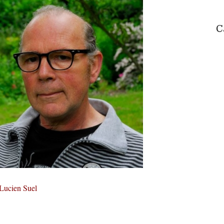
C
Lucien Suel