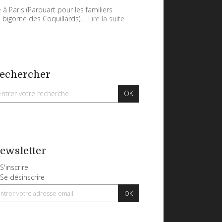
 à Paris (Parouart pour les familiers
 bigorne des Coquillards),...
Lire la suite
echercher
ewsletter
S'inscrire
Se désinscrire