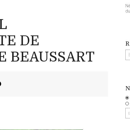
Né
du
L
TE DE
R
E BEAUSSART
N