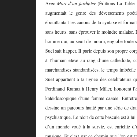
Avec
Mort d’un jardinier
(Éditions La Table 
augmentait le genre des déversements poét
ébouillantait les canons de la syntaxe et formait 
sans heurts, sans éprouver le moindre malaise. Il
homme qui, au seuil de mourir, englobe toute 
Suel sait happer. Il parle depuis son propre cor
à l’humain élevé au rang d’une cathédrale, 
marchandises standardisées, le temps imbécile 
Suel appartient à la lignée des célébrateurs
Ferdinand Ramuz à Henry Miller, honorent l’
kaléidoscopique d’une femme cassée. Entretres
dessine un parcours hanté par une série de dra
psychiatrique. Le récit de cette bascule est à lui
d’un monde voué à la survie, est enrichie d’a
musique. Et c’est par ce chemin que l’on est t