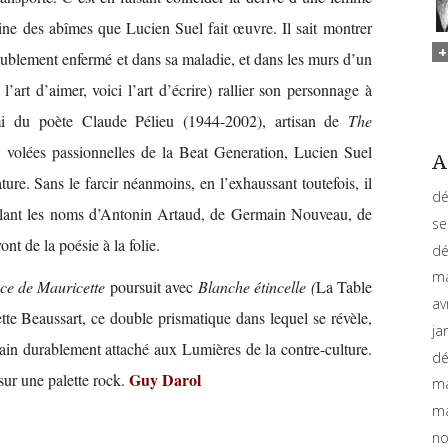
aine des abîmes que Lucien Suel fait œuvre. Il sait montrer
ublement enfermé et dans sa maladie, et dans les murs d’un
 l’art d’aimer, voici l’art d’écrire) rallier son personnage à
mi du poète Claude Pélieu (1944-2002), artisan de
The
es volées passionnelles de la Beat Generation, Lucien Suel
A
ature. Sans le farcir néanmoins, en l’exhaussant toutefois, il
dé
elant les noms d’Antonin Artaud, de Germain Nouveau, de
se
nt de la poésie à la folie.
dé
ma
nce de Mauricette
poursuit avec
Blanche étincelle (
La Table
av
tte Beaussart, ce double prismatique dans lequel se révèle,
ja
ain durablement attaché aux Lumières de la contre-culture.
dé
Guy Darol
 sur une palette rock.
ma
ma
no