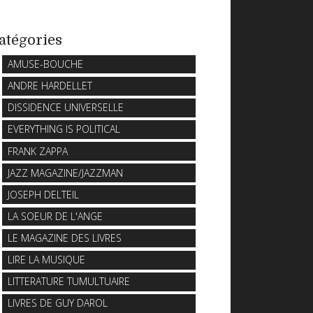
atégories
AMUSE-BOUCHE
ANDRE HARDELLET
DISSIDENCE UNIVERSELLE
EVERYTHING IS POLITICAL
FRANK ZAPPA
JAZZ MAGAZINE/JAZZMAN
JOSEPH DELTEIL
LA SOEUR DE L'ANGE
LE MAGAZINE DES LIVRES
LIRE LA MUSIQUE
LITTERATURE TUMULTUAIRE
LIVRES DE GUY DAROL