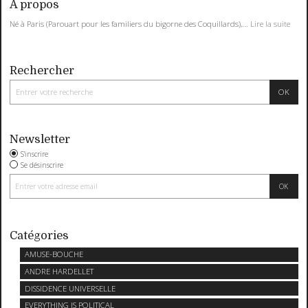
À propos
Né à Paris (Parouart pour les familiers du bigorne des Coquillards),...
Lire la suite
Rechercher
Newsletter
S'inscrire
Se désinscrire
Catégories
AMUSE-BOUCHE
ANDRE HARDELLET
DISSIDENCE UNIVERSELLE
EVERYTHING IS POLITICAL