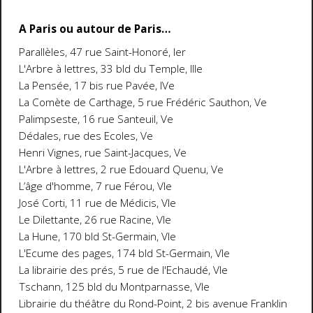
A Paris ou autour de Paris…
Parallèles, 47 rue Saint-Honoré, Ier
L'Arbre à lettres, 33 bld du Temple, IIIe
La Pensée, 17 bis rue Pavée, IVe
La Comète de Carthage, 5 rue Frédéric Sauthon, Ve
Palimpseste, 16 rue Santeuil, Ve
Dédales, rue des Ecoles, Ve
Henri Vignes, rue Saint-Jacques, Ve
L'Arbre à lettres, 2 rue Edouard Quenu, Ve
L’âge d'homme, 7 rue Férou, VIe
José Corti, 11 rue de Médicis, VIe
Le Dilettante, 26 rue Racine, VIe
La Hune, 170 bld St-Germain, VIe
L'Ecume des pages, 174 bld St-Germain, VIe
La librairie des prés, 5 rue de l'Echaudé, VIe
Tschann, 125 bld du Montparnasse, VIe
Librairie du théâtre du Rond-Point,
2 bis avenue Franklin