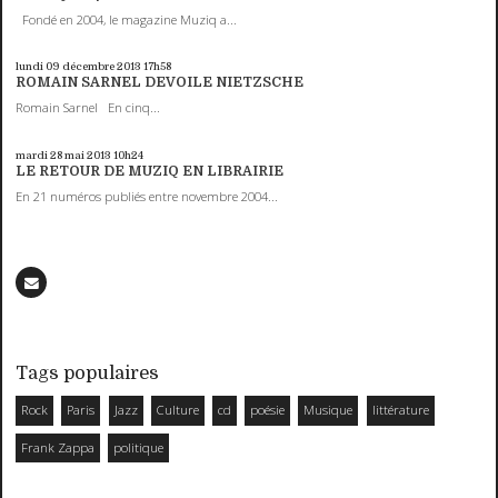
Fondé en 2004, le magazine Muziq a...
lundi 09
décembre 2013
17h58
ROMAIN SARNEL DEVOILE NIETZSCHE
Romain Sarnel En cinq...
mardi 28
mai 2013
10h24
LE RETOUR DE MUZIQ EN LIBRAIRIE
En 21 numéros publiés entre novembre 2004...
Tags populaires
Rock
Paris
Jazz
Culture
cd
poésie
Musique
littérature
Frank Zappa
politique