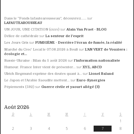
sur
Dans le ”Fonds lafautearousseau”, découvrez......
LAFAUTEAROUSSEAU
sur
UN JOUR, UNE CITATION (cxxv)
Alain Van Praet - BLOG
sur
Délice de cathédrale
La senteur de l'esprit
sur
Les Jours Gris
FUMIGÈNE - Derrière l'écran de fumée, la réalité
sur
Marché du Croc' Local le 07.08.2026 à Boult
L'AN VERT de Vouziers :
écologie et...
sur
Russie-Ukraine : Bilan du 5 août 2026
l'information nationaliste
sur
Humour. France Inter vient de présenter...
XYZ, ABCD
sur
Ulrich Siegmund exprime des doutes quant à...
Lionel Baland
sur
Le Japon et l’Arabie Saoudite mettent...
Euro-Synergies
sur
Pépiements (592)
Guerre civile et yaourt allégé (3)
Août 2026
D
L
M
M
J
V
S
1
2
3
4
5
6
7
8