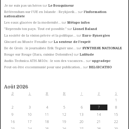
sur
Je ne suis pas un héros
Le Bouquineur
sur
Référendum sur l’UE en Islande : Reykjavik...
l'information
nationaliste
sur
Les eaux glacées de la modernité...
Métapo infos
sur
”Reprends ton pays. Tout est possible.”
Lionel Baland
sur
La société de la vision privée et la politique...
Euro-Synergies
sur
Giscard au Musée Fenaille
La senteur de l'esprit
sur
Ile de Groix : le journaliste Erik Tegnér une...
SYNTHESE NATIONALE
sur
Rouge sur Rouge (Sara, cuisine Dolomites)
Latitude
sur
Audio‑Technica ATH‑M50x : le son des vacances...
upgradepc
sur
Peut-on être excommunié pour une publication...
BELGICATHO
Août 2026
D
L
M
M
J
V
S
1
2
3
4
5
6
7
8
9
10
11
12
13
14
15
16
17
18
19
20
21
22
23
24
25
26
27
28
29