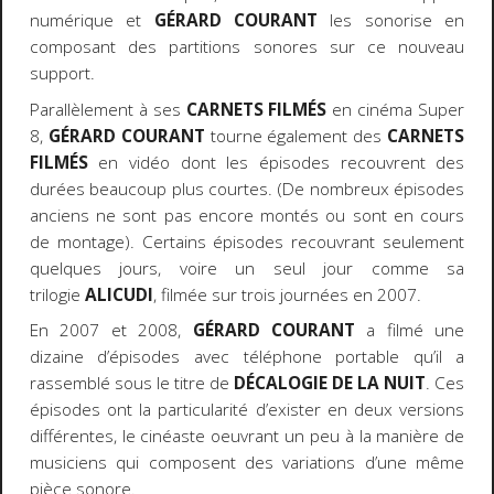
numérique et
GÉRARD COURANT
les sonorise en
composant des partitions sonores sur ce nouveau
support.
Parallèlement à ses
CARNETS FILMÉS
en cinéma Super
8,
GÉRARD COURANT
tourne également des
CARNETS
FILMÉS
en vidéo dont les épisodes recouvrent des
durées beaucoup plus courtes. (De nombreux épisodes
anciens ne sont pas encore montés ou sont en cours
de montage). Certains épisodes recouvrant seulement
quelques jours, voire un seul jour comme sa
trilogie
ALICUDI
, filmée sur trois journées en 2007.
En 2007 et 2008,
GÉRARD COURANT
a filmé une
dizaine d’épisodes avec téléphone portable qu’il a
rassemblé sous le titre de
DÉCALOGIE DE LA NUIT
. Ces
épisodes ont la particularité d’exister en deux versions
différentes, le cinéaste oeuvrant un peu à la manière de
musiciens qui composent des variations d’une même
pièce sonore.