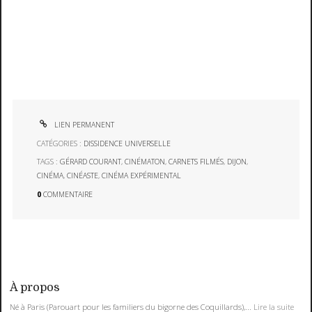
LIEN PERMANENT
CATÉGORIES :
DISSIDENCE UNIVERSELLE
TAGS :
GÉRARD COURANT
,
CINÉMATON
,
CARNETS FILMÉS
,
DIJON
,
CINÉMA
,
CINÉASTE
,
CINÉMA EXPÉRIMENTAL
0
COMMENTAIRE
À propos
Né à Paris (Parouart pour les familiers du bigorne des Coquillards),...
Lire la suite