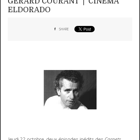
GERARD COURANT ❘ CINEMA
ELDORADO
SHARE
Jeudi 22 octobre, deux épisodes inédits des
Carnets