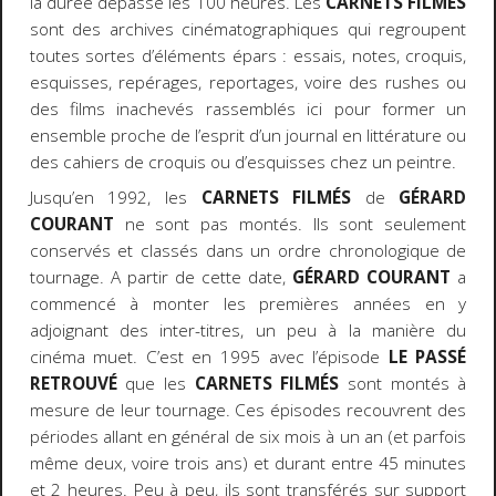
la durée dépasse les 100 heures. Les
CARNETS FILMÉS
sont des archives cinématographiques qui regroupent
toutes sortes d’éléments épars : essais, notes, croquis,
esquisses, repérages, reportages, voire des rushes ou
des films inachevés rassemblés ici pour former un
ensemble proche de l’esprit d’un journal en littérature ou
des cahiers de croquis ou d’esquisses chez un peintre.
Jusqu’en 1992, les
CARNETS FILMÉS
de
GÉRARD
COURANT
ne sont pas montés. Ils sont seulement
conservés et classés dans un ordre chronologique de
tournage. A partir de cette date,
GÉRARD COURANT
a
commencé à monter les premières années en y
adjoignant des inter-titres, un peu à la manière du
cinéma muet. C’est en 1995 avec l’épisode
LE PASSÉ
RETROUVÉ
que les
CARNETS FILMÉS
sont montés à
mesure de leur tournage. Ces épisodes recouvrent des
périodes allant en général de six mois à un an (et parfois
même deux, voire trois ans) et durant entre 45 minutes
et 2 heures. Peu à peu, ils sont transférés sur support