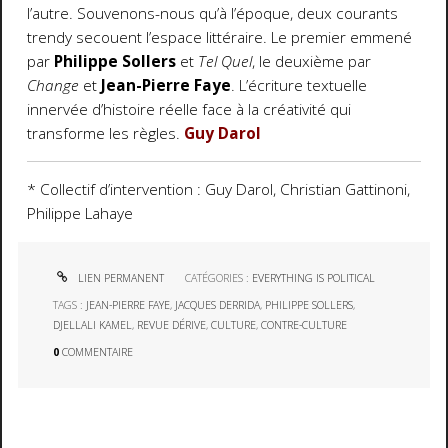
l’autre. Souvenons-nous qu’à l’époque, deux courants
trendy secouent l’espace littéraire. Le premier emmené
par
Philippe Sollers
et
Tel Quel
, le deuxième par
Change
et
Jean-Pierre Faye
. L’écriture textuelle
innervée d’histoire réelle face à la créativité qui
transforme les règles.
Guy Darol
* Collectif d’intervention : Guy Darol, Christian Gattinoni,
Philippe Lahaye
LIEN PERMANENT
CATÉGORIES :
EVERYTHING IS POLITICAL
TAGS :
JEAN-PIERRE FAYE
,
JACQUES DERRIDA
,
PHILIPPE SOLLERS
,
DJELLALI KAMEL
,
REVUE DÉRIVE
,
CULTURE
,
CONTRE-CULTURE
0
COMMENTAIRE