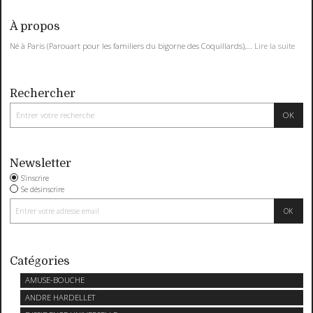
À propos
Né à Paris (Parouart pour les familiers du bigorne des Coquillards),...
Lire la suite
Rechercher
Newsletter
S'inscrire
Se désinscrire
Catégories
AMUSE-BOUCHE
ANDRE HARDELLET