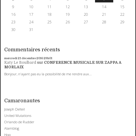
9
10
11
12
13
14
15
16
17
18
19
20
21
22
23
24
25
26
27
28
29
30
31
Commentaires récents
mercredi 21
décembre 2016
23h01
Katy Le Boulbard
sur
CONFERENCE MUSICALE SUR ZAPPA A
MORLAIX
Bonjour, n'ayant pas eu la possibilité de me rendre aux...
Camaronautes
Joseph Delteil
United Mutations
Orlando de Rudder
Alamblog
Hop