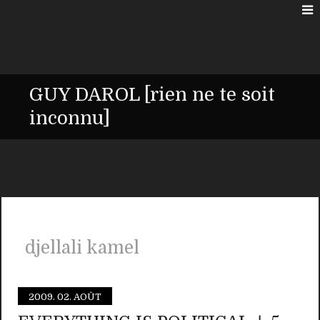
GUY DAROL [rien ne te soit
inconnu]
djellali kamel
2009.
02. AOÛT