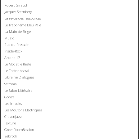
Robert Giraud
Jacques Sternberg
La revue des ressources
Le Tréponème Bleu Pâle
La Main de Singe
Muziq
Rue du Pressoir
Inside-Rock
Arcane 17
Le Mot et le Reste
Le Castor Astral
Librairie Dialogues
Sefronia
Le Salon Littéraire
Gonzaï
Les Inrocks
Les Moutons Electriques
CitizenJazz
Texture
GreenRoomSession
Zebrock