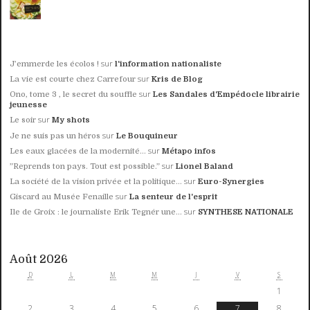
sur
J’emmerde les écolos !
l'information nationaliste
sur
La vie est courte chez Carrefour
Kris de Blog
sur
Ono, tome 3 , le secret du souffle
Les Sandales d'Empédocle librairie
jeunesse
sur
Le soir
My shots
sur
Je ne suis pas un héros
Le Bouquineur
sur
Les eaux glacées de la modernité...
Métapo infos
sur
”Reprends ton pays. Tout est possible.”
Lionel Baland
sur
La société de la vision privée et la politique...
Euro-Synergies
sur
Giscard au Musée Fenaille
La senteur de l'esprit
sur
Ile de Groix : le journaliste Erik Tegnér une...
SYNTHESE NATIONALE
Août 2026
D
L
M
M
J
V
S
1
2
3
4
5
6
7
8