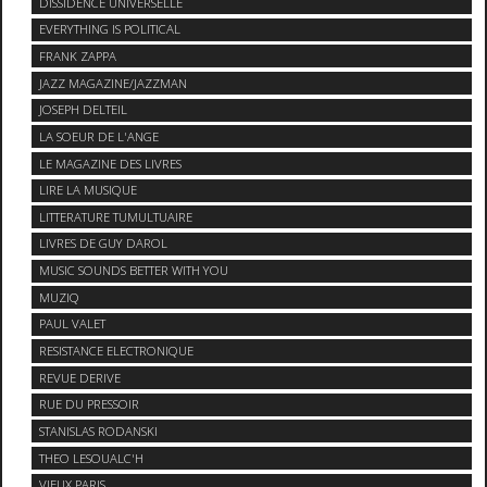
DISSIDENCE UNIVERSELLE
EVERYTHING IS POLITICAL
FRANK ZAPPA
JAZZ MAGAZINE/JAZZMAN
JOSEPH DELTEIL
LA SOEUR DE L'ANGE
LE MAGAZINE DES LIVRES
LIRE LA MUSIQUE
LITTERATURE TUMULTUAIRE
LIVRES DE GUY DAROL
MUSIC SOUNDS BETTER WITH YOU
MUZIQ
PAUL VALET
RESISTANCE ELECTRONIQUE
REVUE DERIVE
RUE DU PRESSOIR
STANISLAS RODANSKI
THEO LESOUALC'H
VIEUX PARIS