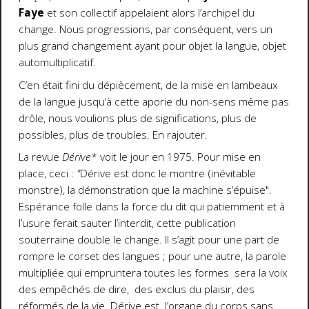
Faye
et son collectif appelaient alors l’archipel du
change. Nous progressions, par conséquent, vers un
plus grand changement ayant pour objet la langue, objet
automultiplicatif.
C’en était fini du dépiècement, de la mise en lambeaux
de la langue jusqu’à cette aporie du non-sens même pas
drôle, nous voulions plus de significations, plus de
possibles, plus de troubles. En rajouter.
La revue
Dérive
* voit le jour en 1975. Pour mise en
place, ceci :
"
Dérive est donc le montre (inévitable
monstre), la démonstration que la machine s’épuise".
Espérance folle dans la force du dit qui patiemment et à
l’usure ferait sauter l’interdit, cette publication
souterraine double le change. Il s’agit pour une part de
rompre le corset des langues ; pour une autre, la parole
multipliée qui empruntera toutes les formes sera la voix
des empêchés de dire, des exclus du plaisir, des
réformés de la vie. Dérive est l’organe du corps sans