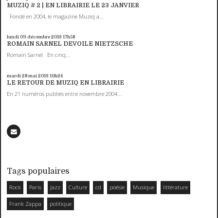
MUZIQ # 2 | EN LIBRAIRIE LE 23 JANVIER
Fondé en 2004, le magazine Muziq a...
lundi 09
décembre 2013
17h58
ROMAIN SARNEL DEVOILE NIETZSCHE
Romain Sarnel En cinq...
mardi 28
mai 2013
10h24
LE RETOUR DE MUZIQ EN LIBRAIRIE
En 21 numéros publiés entre novembre 2004...
Tags populaires
Rock
Paris
Jazz
Culture
cd
poésie
Musique
littérature
Frank Zappa
politique