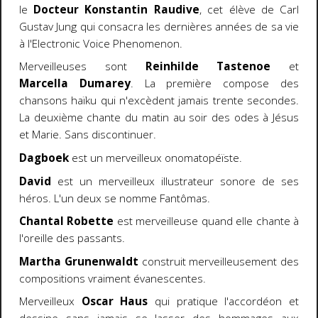
le
Docteur Konstantin Raudive
, cet élève de Carl
Gustav Jung qui consacra les dernières années de sa vie
à l'Electronic Voice Phenomenon.
Merveilleuses sont
Reinhilde Tastenoe
et
Marcella Dumarey
. La première compose des
chansons haïku qui n'excèdent jamais trente secondes.
La deuxième chante du matin au soir des odes à Jésus
et Marie. Sans discontinuer.
Dagboek
est un merveilleux onomatopéïste.
David
est un merveilleux illustrateur sonore de ses
héros. L'un deux se nomme Fantômas.
Chantal Robette
est merveilleuse quand elle chante à
l'oreille des passants.
Martha Grunenwaldt
construit merveilleusement des
compositions vraiment évanescentes.
Merveilleux
Oscar Haus
qui pratique l'accordéon et