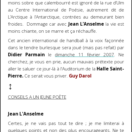
moins sobre que calembourré est ignoré de la rue d’Ulm
au Centre International de Poésie, autrement dit de
L’Arctique à l’Antarctique, contrées au demeurant bien
froides. Dommage car avec
Jean L’Anselme
la vie est
moins chiante, on se marre et ça réchauffe.
Cet ancien international de handball à la voix façonnée
dans le tendre burlesque sera joué (mais pas refait) par
Didier Parmain
le
dimanche 11 février 2007
. Ne
cherchez, je vous en prie, aucun mauvais prétexte pour
aller le saluer ce jour-là à l'Auditorium de la
Halle Saint-
Pierre.
Ce serait vous priver.
Guy Darol
↕
CONSEILS A UN JEUNE POÈTE
Jean L'Anselme
Certes, je ne vais pas tout te dire ; je me limiterai à
quelques points et non des plus encourageants. Ne te