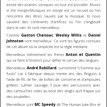
existe des prairies soniques où tout est possible.
Musics
in the margin/Musiques en marge
est un recueil où l'on
rencontre des êtres sauvés par la musique. Ils nous
sauvent des continents d'artifices où l'on s'engloutit
dans le vain. Ils sont merveilleux.
Comme
Gaston Chaissac
,
Wesley Willis
et
Daniel
Johnston
sont merveilleux. Ce sont les figures connues
de cet album où la simplicité est la règle médiane.
Merveilleux mêmement les frères
Anton et Quentin
qui se fient à l'instinct pour défier le carcan des langues.
Merveilleux,
André Robillard
, surnommé "L'homme aux
fusils" car il fabrique depuis trente ans des flinguos à
l'aide de fils de fer, de boîtes de conserve et d'ampoules
grillées. Luthier sauvage, il joue des percussions avec
des cartouches vides au bout des doigts qu'il frappe sur
des poubelles.
Merveilleux sont
MC Speedy
dit The Human Juke Box et