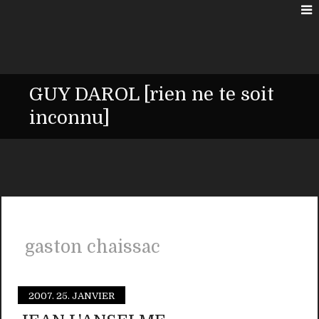
GUY DAROL [rien ne te soit
inconnu]
gaston chaissac
2007.
25. JANVIER