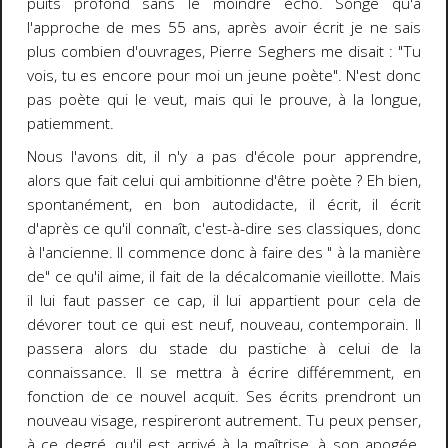
puits profond sans le moindre écho. Songe qu'à
l'approche de mes 55 ans, après avoir écrit je ne sais
plus combien d'ouvrages, Pierre Seghers me disait : "Tu
vois, tu es encore pour moi un jeune poète". N'est donc
pas poète qui le veut, mais qui le prouve, à la longue,
patiemment.
Nous l'avons dit, il n'y a pas d'école pour apprendre,
alors que fait celui qui ambitionne d'être poète ? Eh bien,
spontanément, en bon autodidacte, il écrit, il écrit
d'après ce qu'il connaît, c'est-à-dire ses classiques, donc
à l'ancienne. Il commence donc à faire des " à la manière
de" ce qu'il aime, il fait de la décalcomanie vieillotte. Mais
il lui faut passer ce cap, il lui appartient pour cela de
dévorer tout ce qui est neuf, nouveau, contemporain. Il
passera alors du stade du pastiche à celui de la
connaissance. Il se mettra à écrire différemment, en
fonction de ce nouvel acquit. Ses écrits prendront un
nouveau visage, respireront autrement. Tu peux penser,
à ce degré, qu'il est arrivé à la maîtrise, à son apogée.