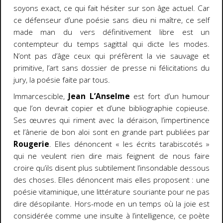
soyons exact, ce qui fait hésiter sur son âge actuel. Car
ce défenseur d’une poésie sans dieu ni maître, ce self
made man du vers définitivement libre est un
contempteur du temps sagittal qui dicte les modes.
N’ont pas d’âge ceux qui préfèrent la vie sauvage et
primitive, l’art sans dossier de presse ni félicitations du
jury, la poésie faite par tous.
Immarcescible,
Jean L’Anselme
est fort d’un humour
que l’on devrait copier et d’une bibliographie copieuse.
Ses œuvres qui riment avec la déraison, l’impertinence
et l’ânerie de bon aloi sont en grande part publiées par
Rougerie
. Elles dénoncent « les écrits tarabiscotés »
qui ne veulent rien dire mais feignent de nous faire
croire qu’ils disent plus subtilement l’insondable dessous
des choses. Elles dénoncent mais elles proposent : une
poésie vitaminique, une littérature souriante pour ne pas
dire désopilante. Hors-mode en un temps où la joie est
considérée comme une insulte à l’intelligence, ce poète