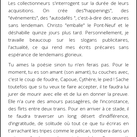
Les collectionneurs s'interrogent sur la durée de leurs
acquisitions. On crée des"happenings", des
"événements", des "autodafés ", c'est-à-dire des œuvres
sans lendemain. Christo "emballe" le Pont-Neuf et le
déshabille quinze jours plus tard. Personnellement, je
travaille beaucoup sur les slogans publicitaires,
l'actualité, ce qui rend mes écrits précaires sans
espérance de lendemains glorieux.
Tu aimes la poésie sinon tu n'en ferais pas. Pour le
moment, tu es son amant (son aimant), tu couches avec,
c'est le coup de foudre, Capoue, Cythère, le pied ! Sache
toutefois que si tu veux te faire accepter, il te faudra lui
jurer de mourir avec elle et de lui en donner la preuve.
Elle n'a cure des amours passagères, de l'inconstance,
des flirts entre deux trains. Pour en arriver à ce stade, il
te faudra traverser un long désert d'indifférence,
d'ingratitude, de solitude où tout ce que tu écriras en
t'arrachant les tripes comme le pélican, tombera dans un