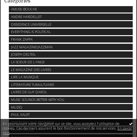
Catégories
AMUSE-BOUCHE
ANDRE HARDELLET
DISSIDENCE UNIVERSELLE
EVERYTHING IS POLITICAL
FRANK ZAPPA
JAZZ MAGAZINE/JAZZMAN
JOSEPH DELTEIL
LA SOEUR DE L'ANGE
LE MAGAZINE DES LIVRES
LIRE LA MUSIQUE
LITTERATURE TUMULTUAIRE
LIVRES DE GUY DAROL
MUSIC SOUNDS BETTER WITH YOU
MUZIQ
PAUL VALET
RESISTANCE ELECTRONIQUE
En poursuivant votre navigation sur ce site, vous acceptez l'utilisation de
cookies. Ces derniers assurent le bon fonctionnement de nos services.
En savoir
REVUE DERIVE
plus
.