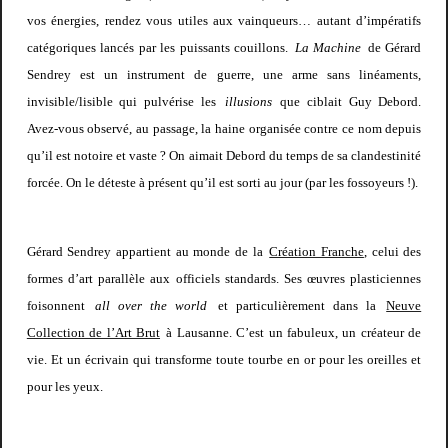
vos énergies, rendez vous utiles aux vainqueurs… autant d’impératifs
catégoriques lancés par les puissants couillons.
La Machine
de Gérard
Sendrey est un instrument de guerre, une arme sans linéaments,
invisible/lisible qui pulvérise les
illusions
que ciblait Guy Debord.
Avez-vous observé, au passage, la haine organisée contre ce nom depuis
qu’il est notoire et vaste ? On aimait Debord du temps de sa clandestinité
forcée. On le déteste à présent qu’il est sorti au jour (par les fossoyeurs !).
Gérard Sendrey appartient au monde de la
Création Franche
, celui des
formes d’art parallèle aux officiels standards. Ses œuvres plasticiennes
foisonnent
all over the world
et particulièrement dans la
Neuve
Collection de l’Art Brut
à Lausanne. C’est un fabuleux, un créateur de
vie. Et un écrivain qui transforme toute tourbe en or pour les oreilles et
pour les yeux.