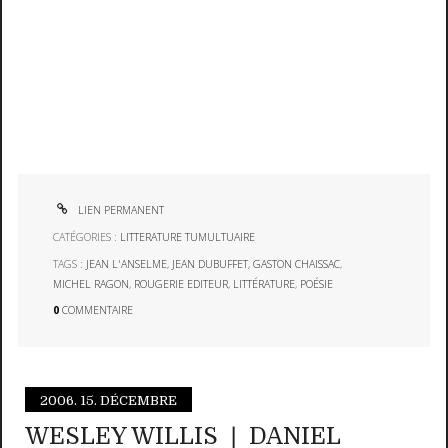
LIEN PERMANENT
CATÉGORIES :
LITTERATURE TUMULTUAIRE
TAGS :
JEAN L'ANSELME
,
JEAN DUBUFFET
,
GASTON CHAISSAC
,
MICHEL RAGON
,
ROUGERIE EDITEUR
,
LITTÉRATURE
,
POÉSIE
0
COMMENTAIRE
2006.
15. DÉCEMBRE
WESLEY WILLIS ❘ DANIEL