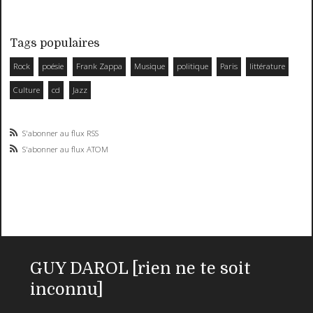
Tags populaires
Rock
poésie
Frank Zappa
Musique
politique
Paris
littérature
Culture
cd
Jazz
S'abonner au flux RSS
S'abonner au flux ATOM
GUY DAROL [rien ne te soit
inconnu]