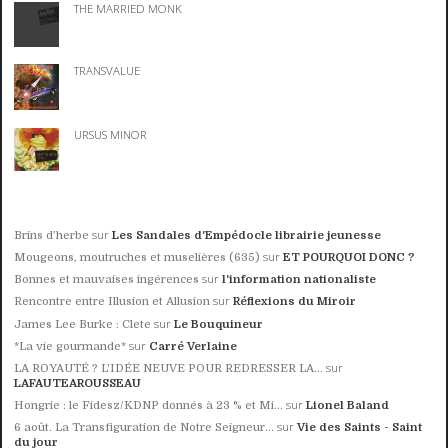
THE MARRIED MONK
TRANSVALUE
URSUS MINOR
sur
Brins d’herbe
Les Sandales d'Empédocle librairie jeunesse
sur
Mougeons, moutruches et muselières (635)
ET POURQUOI DONC ?
sur
Bonnes et mauvaises ingérences
l'information nationaliste
sur
Rencontre entre Illusion et Allusion
Réflexions du Miroir
sur
James Lee Burke : Clete
Le Bouquineur
sur
*La vie gourmande*
Carré Verlaine
sur
LA ROYAUTÉ ? L'IDÉE NEUVE POUR REDRESSER LA...
LAFAUTEAROUSSEAU
sur
Hongrie : le Fidesz/KDNP donnés à 23 % et Mi...
Lionel Baland
sur
6 août. La Transfiguration de Notre Seigneur...
Vie des Saints - Saint
du jour