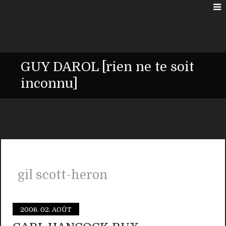
GUY DAROL [rien ne te soit
inconnu]
gil scott-heron
2006.
02. AOÛT