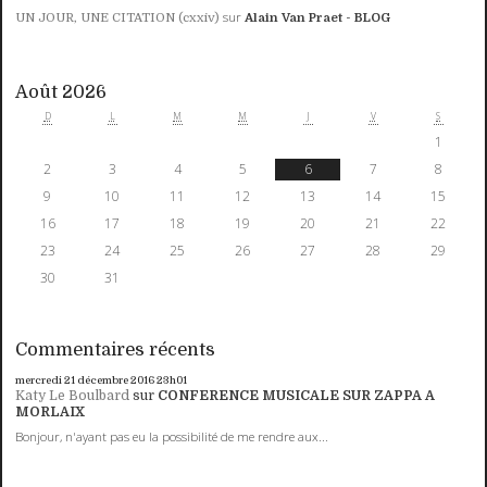
sur
UN JOUR, UNE CITATION (cxxiv)
Alain Van Praet - BLOG
Août 2026
D
L
M
M
J
V
S
1
2
3
4
5
6
7
8
9
10
11
12
13
14
15
16
17
18
19
20
21
22
23
24
25
26
27
28
29
30
31
Commentaires récents
mercredi 21
décembre 2016
23h01
Katy Le Boulbard
sur
CONFERENCE MUSICALE SUR ZAPPA A
MORLAIX
Bonjour, n'ayant pas eu la possibilité de me rendre aux...