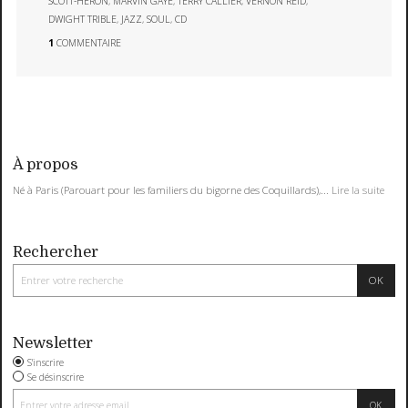
SCOTT-HERON
,
MARVIN GAYE
,
TERRY CALLIER
,
VERNON REID
,
DWIGHT TRIBLE
,
JAZZ
,
SOUL
,
CD
1
COMMENTAIRE
À propos
Né à Paris (Parouart pour les familiers du bigorne des Coquillards),...
Lire la suite
Rechercher
Newsletter
S'inscrire
Se désinscrire