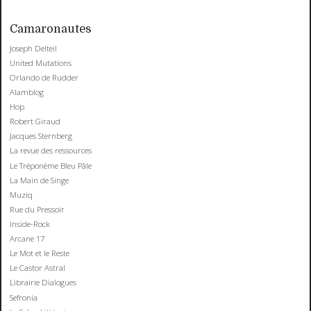
Camaronautes
Joseph Delteil
United Mutations
Orlando de Rudder
Alamblog
Hop
Robert Giraud
Jacques Sternberg
La revue des ressources
Le Tréponème Bleu Pâle
La Main de Singe
Muziq
Rue du Pressoir
Inside-Rock
Arcane 17
Le Mot et le Reste
Le Castor Astral
Librairie Dialogues
Sefronia