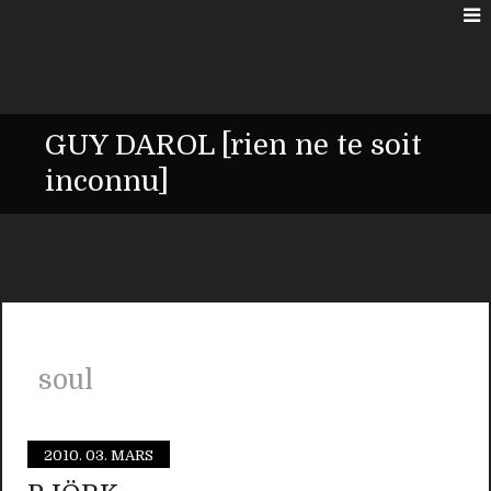
GUY DAROL [rien ne te soit
inconnu]
soul
2010.
03. MARS