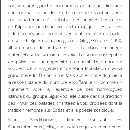
sur son bras gauche un compas de marine, direction
pour ne pas se perdre. Cette rune de divination signe
son appartenance à l'alphabet des origines. Les runes
de l'alphabet nordique ont vertu magique. Les racines
indo-européennes du mot signifient
mystère
ou
parler
en secret.
Björk qui a enregistré « Gling-Gló », en 1990,
album nourri de be-bop et chanté dans sa langue
maternelle a désormais une voix. Tessiture susceptible
de pulvériser l'homogénéité du cristal. Le timbre se
souvient d'Ella Fitzgerald et de Nana Mouskouri que sa
grand-mère lui fit connaître. Mais autre chose domine, à
la ressemblance du murmure étouffant le cri, comme un
hurlement voilé. À l'exemple de ses homologues
islandais du groupe Sigur Rós, elle puise dans la tradition
des rímur, ces ballades chantées à voix croisées dont la
tradition remonte aux Eddas et à la poésie scaldique.
Rímur, Stockhausen, Mahler (surtout les
Kindertotenlieder
), Ella, Janis, voilà ce qui parle en secret