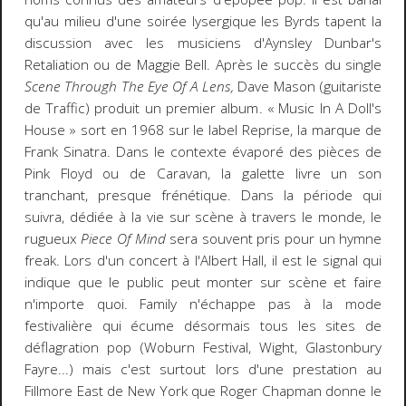
qu'au milieu d'une soirée lysergique les Byrds tapent la
discussion avec les musiciens d'Aynsley Dunbar's
Retaliation ou de Maggie Bell. Après le succès du single
Scene Through The Eye Of A Lens,
Dave Mason (guitariste
de Traffic) produit un premier album. « Music In A Doll's
House » sort en 1968 sur le label Reprise, la marque de
Frank Sinatra. Dans le contexte évaporé des pièces de
Pink Floyd ou de Caravan, la galette livre un son
tranchant, presque frénétique. Dans la période qui
suivra, dédiée à la vie sur scène à travers le monde, le
rugueux
Piece Of Mind
sera souvent pris pour un hymne
freak. Lors d'un concert à l'Albert Hall, il est le signal qui
indique que le public peut monter sur scène et faire
n'importe quoi. Family n'échappe pas à la mode
festivalière qui écume désormais tous les sites de
déflagration pop (Woburn Festival, Wight, Glastonbury
Fayre...) mais c'est surtout lors d'une prestation au
Fillmore East de New York que Roger Chapman donne le