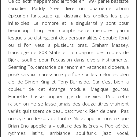
Ce collectif mappemondial fondé en 1997 par le bassiste
canadien Paddy Steer livre un quatrième album
épicurien fantasque qui distraira les oreilles les plus
inflexibles. Le nombre et la singularité y sont pour
beaucoup. L'orphéon compte seize membres parmi
lesquels se distinguent des personnalités à double fond
ou si l'on veut à plusieurs bras. Graham Massey,
transfuge de 808 State et compagnon des routes de
Björk, souffle pour l'occasion dans divers instruments.
Seaming To, cantatrice de renom en vacances d'opéra, a
posé sa voix caressante perfide sur les mélodies bleu
ciel de Simon King et Tony Burnside. Car c'est bien la
couleur de cet étrange module. Magique gourou,
Homelife chasse l'onguent gris de nos vies. Pour cette
raison on ne se lasse jamais des douze titres vraiment
variés qui tissent ce beau patchwork. Rien de pareil. Pas
un style au-dessus de l'autre. Nous approchons ce que
Brian Eno appelle la « culture des lisières ». Pop aérée,
rythmes latins, ambiance soul-funk, jazz vocal,