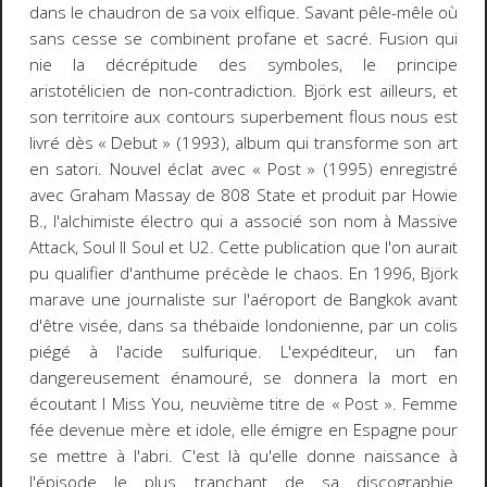
dans le chaudron de sa voix elfique. Savant pêle-mêle où
sans cesse se combinent profane et sacré. Fusion qui
nie la décrépitude des symboles, le principe
aristotélicien de non-contradiction. Björk est ailleurs, et
son territoire aux contours superbement flous nous est
livré dès « Debut » (1993), album qui transforme son art
en satori. Nouvel éclat avec « Post » (1995) enregistré
avec Graham Massay de 808 State et produit par Howie
B., l'alchimiste électro qui a associé son nom à Massive
Attack, Soul II Soul et U2. Cette publication que l'on aurait
pu qualifier d'anthume précède le chaos. En 1996, Björk
marave une journaliste sur l'aéroport de Bangkok avant
d'être visée, dans sa thébaïde londonienne, par un colis
piégé à l'acide sulfurique. L'expéditeur, un fan
dangereusement énamouré, se donnera la mort en
écoutant
I Miss You,
neuvième titre de « Post ». Femme
fée devenue mère et idole, elle émigre en Espagne pour
se mettre à l'abri. C'est là qu'elle donne naissance à
l'épisode le plus tranchant de sa discographie.