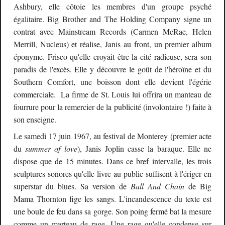
Ashbury, elle côtoie les membres d'un groupe psyché
égalitaire. Big Brother and The Holding Company signe un
contrat avec Mainstream Records (Carmen McRae, Helen
Merrill, Nucleus) et réalise, Janis au front, un premier album
éponyme. Frisco qu'elle croyait être la cité radieuse, sera son
paradis de l'excès. Elle y découvre le goût de l'héroïne et du
Southern Comfort, une boisson dont elle devient l'égérie
commerciale. La firme de St. Louis lui offrira un manteau de
fourrure pour la remercier de la publicité (involontaire !) faite à
son enseigne.
Le samedi 17 juin 1967, au festival de Monterey (premier acte
du
summer of love
), Janis Joplin casse la baraque. Elle ne
dispose que de 15 minutes. Dans ce bref intervalle, les trois
sculptures sonores qu'elle livre au public suffisent à l'ériger en
superstar du blues. Sa version de
Ball And Chain
de Big
Mama Thornton fige les sangs. L'incandescence du texte est
une boule de feu dans sa gorge. Son poing fermé bat la mesure
comme un marteau de rage. Une rage qu'elle condense sur