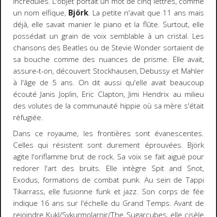
incrédules. L'objet portait un mot de cinq lettres, comme
un nom elfique,
Björk
. La petite n'avait que 11 ans mais
déjà, elle savait manier le piano et la flûte. Surtout, elle
possédait un grain de voix semblable à un cristal. Les
chansons des Beatles ou de Stevie Wonder sortaient de
sa bouche comme des nuances de prisme. Elle avait,
assure-t-on, découvert Stockhausen, Debussy et Mahler
à l'âge de 5 ans. On dit aussi qu'elle avait beaucoup
écouté Janis Joplin, Eric Clapton, Jimi Hendrix au milieu
des volutes de la communauté hippie où sa mère s'était
réfugiée.
Dans ce royaume, les frontières sont évanescentes.
Celles qui résistent sont durement éprouvées. Björk
agite l'oriflamme brut de rock. Sa voix se fait aiguë pour
redorer l'art des bruits. Elle intègre Spit and Snot,
Exodus, formations de combat punk. Au sein de Tappi
Tikarrass, elle fusionne funk et jazz. Son corps de fée
indique 16 ans sur l'échelle du Grand Temps. Avant de
rejoindre Kukl/Sykurmolarnir/The Sugarcubes, elle cisèle