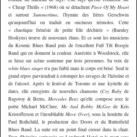
« Cheap Thrills » (1968) où se détachent
Piece Of My Heart
et surtout
Summertime,
l'hymne des frères Gerschwin
qu'aujourd'hui on traduit en onctueux trémolos. Cette
« chaotique frénésie de petite fille déchirée » (Barnley
Hoskyns) trouve de nouveaux élans. Et ce sont les musiciens
du Kosmic Blues Band puis de l'excellent Full Tilt Boogie
Band qui en donnent la couleur. Auréolée à Woodstock, elle
se hisse sur scène soutenue par trois personnes. Sa voix de
white blues singer
n'a pas faibli mais le corps est brisé. Seul le
grand repos parviendrait à estomper les ravages de l'héroïne et
de l'alcool. Après le festival de Toronto et une kyrielle de
dates, elle enregistre de nouvelles chansons (
Cry Baby
de
Ragovoy & Berns,
Mercedes Benz
qu'elle compose avec le
poète Michael McClure,
Me And Bobby McGee
de Kris
Kristofferson et l'inoubliable
Move Over
), sous la houlette de
Paul Rothchild, le producteur des Doors et du Butterfield
Blues Band. La suite est un point final creusé dans la chair.
Trop d'héroïne seringuée au Landmark Hotel et la mort sans