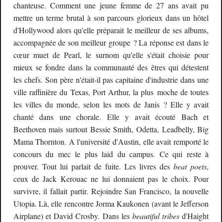
chanteuse. Comment une jeune femme de 27 ans avait pu
mettre un terme brutal à son parcours glorieux dans un hôtel
d'Hollywood alors qu'elle préparait le meilleur de ses albums,
accompagnée de son meilleur groupe ? La réponse est dans le
cœur muet de Pearl, le surnom qu'elle s'était choisie pour
mieux se fondre dans la communauté des êtres qui détestent
les chefs. Son père n'était-il pas capitaine d'industrie dans une
ville raffinière du Texas, Port Arthur, la plus moche de toutes
les villes du monde, selon les mots de Janis ? Elle y avait
chanté dans une chorale. Elle y avait écouté Bach et
Beethoven mais surtout Bessie Smith, Odetta, Leadbelly, Big
Mama Thornton. A l'université d'Austin, elle avait remporté le
concours du mec le plus laid du campus. Ce qui reste à
prouver. Tout lui parlait de fuite. Les livres des
beat poets
,
ceux de Jack Kerouac ne lui donnaient pas le choix. Pour
survivre, il fallait partir. Rejoindre San Francisco, la nouvelle
Utopia. Là, elle rencontre Jorma Kaukonen (avant le Jefferson
Airplane) et David Crosby. Dans les
beautiful tribes
d'Haight