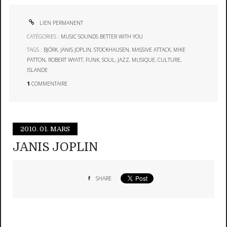
LIEN PERMANENT
CATÉGORIES :
MUSIC SOUNDS BETTER WITH YOU
TAGS :
BJÖRK
,
JANIS JOPLIN
,
STOCKHAUSEN
,
MASSIVE ATTACK
,
MIKE
PATTON
,
ROBERT WYATT
,
FUNK
,
SOUL
,
JAZZ
,
MUSIQUE
,
CULTURE
,
ISLANDE
1
COMMENTAIRE
2010.
01. MARS
JANIS JOPLIN
SHARE