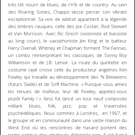
très tôt nourri de blues, de r'n'b et de country. Au sein
des Roaring Sixties, Chappo laisse percer son vibrato
exceptionnel. Sa voix de
wildcat
appartient à la légende
des timbres rauques, celle des Joe Cocker, Rod Stewart
et Van Morrison. Avec Ric Grech (violoniste et bassiste
au long cours), le saxophoniste Jim King et le batteur
Harry Ovenall, Whitney et Chapman forment The Farinas,
un combo réinterprétant les classiques de Sonny Boy
Williamson et de J.B. Lenoir. La route du quintette en
costume rayé croise celle du producteur angelnos Kim
Fowley qui travaille au développement des 'N Betweens
(futurs Slade) et de Soft Machine. « Puisque vous aimez
les tenues de mafieux, leur dit Fowley, appelez-vous
plutôt Family ! » Ainsi fut lancé un tout neuf composite
mêlant blues, folk, jazz, pop et traversées
psychédéliques. Nous sommes à Londres, en 1967, et
le groupe vit en communauté dans une vaste maison du
West End où les rencontres de hasard portent des
noms connus des amateurs d'épopée pop. Il est banal