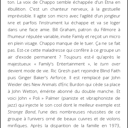
ton. La voix de Chappo semble échappée d'un Etna en
ébullition. C'est un chanteur nerveux, à la gestuelle
imprévisible. Il agite son micro avec l'agilité d'un jongleur
ivre et parfois l'instrument lui échappe et va se loger
dans une face amie. Bill Graham, patron du Fillmore à
l'humeur réputée variable, invite Family et reçoit un micro
en plein visage. Chappo manque de le tuer. Ça ne se fait
pas. Est-ce cette maladresse qui confère à ce groupe un
air d'exode permanent ? Toujours est-il qu'après le
majestueux « Family's Entertainment », le
turn over
devient mode de vie. Ric Gresh part rejoindre Blind Faith
puis Ginger Baker's Airforce. Il est remplacé par John
Weider des New Animals d'Eric Burdon qui cède sa place
à John Wetton, émérite abonné du double manche. Et
voici John « Poli » Palmer (pianiste et vibraphoniste de
jazz) qui injecte le son cool dont le meilleur exemple est
Strange Band
, l'une des nombreuses réussites de ce
groupe à l'univers orné de beaux cuivres et de violons
mirifiques. Après la disparition de la famille en 1973,