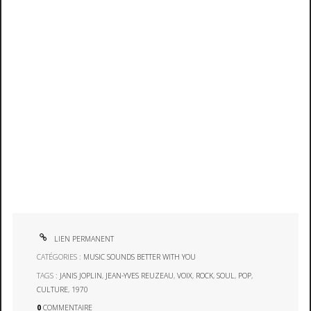
LIEN PERMANENT
CATÉGORIES :
MUSIC SOUNDS BETTER WITH YOU
TAGS :
JANIS JOPLIN
,
JEAN-YVES REUZEAU
,
VOIX
,
ROCK
,
SOUL
,
POP
,
CULTURE
,
1970
0
COMMENTAIRE