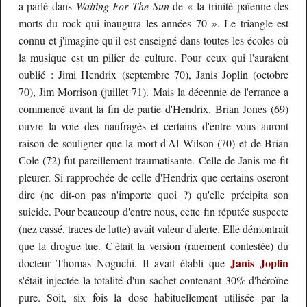
a parlé dans
Waiting For The Sun
de « la trinité païenne des
morts du rock qui inaugura les années 70 ». Le triangle est
connu et j'imagine qu'il est enseigné dans toutes les écoles où
la musique est un pilier de culture. Pour ceux qui l'auraient
oublié : Jimi Hendrix (septembre 70), Janis Joplin (octobre
70), Jim Morrison (juillet 71). Mais la décennie de l'errance a
commencé avant la fin de partie d'Hendrix. Brian Jones (69)
ouvre la voie des naufragés et certains d'entre vous auront
raison de souligner que la mort d'Al Wilson (70) et de Brian
Cole (72) fut pareillement traumatisante. Celle de Janis me fit
pleurer. Si rapprochée de celle d'Hendrix que certains oseront
dire (ne dit-on pas n'importe quoi ?) qu'elle précipita son
suicide. Pour beaucoup d'entre nous, cette fin réputée suspecte
(nez cassé, traces de lutte) avait valeur d'alerte. Elle démontrait
que la drogue tue. C'était la version (rarement contestée) du
Janis Joplin
docteur Thomas Noguchi. Il avait établi que
s'était injectée la totalité d'un sachet contenant 30% d'héroïne
pure. Soit, six fois la dose habituellement utilisée par la