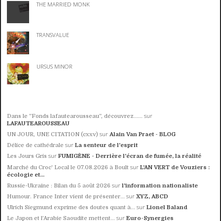
THE MARRIED MONK
TRANSVALUE
URSUS MINOR
sur
Dans le ”Fonds lafautearousseau”, découvrez......
LAFAUTEAROUSSEAU
sur
UN JOUR, UNE CITATION (cxxv)
Alain Van Praet - BLOG
sur
Délice de cathédrale
La senteur de l'esprit
sur
Les Jours Gris
FUMIGÈNE - Derrière l'écran de fumée, la réalité
sur
Marché du Croc' Local le 07.08.2026 à Boult
L'AN VERT de Vouziers :
écologie et...
sur
Russie-Ukraine : Bilan du 5 août 2026
l'information nationaliste
sur
Humour. France Inter vient de présenter...
XYZ, ABCD
sur
Ulrich Siegmund exprime des doutes quant à...
Lionel Baland
sur
Le Japon et l’Arabie Saoudite mettent...
Euro-Synergies