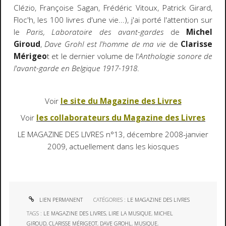
Clézio, Françoise Sagan, Frédéric Vitoux, Patrick Girard,
Floc'h, les 100 livres d'une vie...), j'ai porté l'attention sur
le
Paris, Laboratoire des avant-gardes
de
Michel
Giroud
,
Dave Grohl est l'homme de ma vie
de
Clarisse
Mérigeo
t et le dernier volume de l'
Anthologie sonore de
l'avant-garde en Belgique 1917-1918
.
Voir
le site du Magazine des Livres
Voir
l
es collaborateurs du Magazine des Livres
LE MAGAZINE DES LIVRES n°13, décembre 2008-janvier
2009, actuellement dans les kiosques
LIEN PERMANENT
CATÉGORIES :
LE MAGAZINE DES LIVRES
TAGS :
LE MAGAZINE DES LIVRES
,
LIRE LA MUSIQUE
,
MICHEL
GIROUD
,
CLARISSE MÉRIGEOT
,
DAVE GROHL
,
MUSIQUE
,