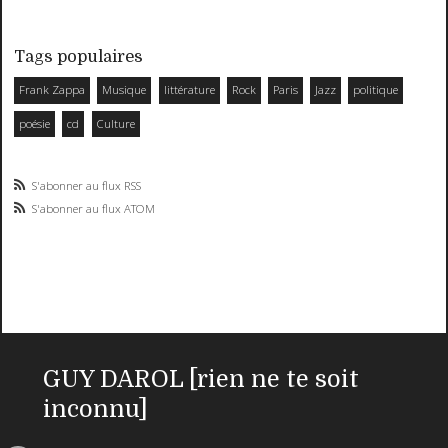
Tags populaires
Frank Zappa
Musique
littérature
Rock
Paris
Jazz
politique
poésie
cd
Culture
S'abonner au flux RSS
S'abonner au flux ATOM
GUY DAROL [rien ne te soit
inconnu]