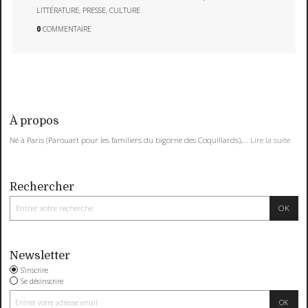
LITTÉRATURE
,
PRESSE
,
CULTURE
0
COMMENTAIRE
À propos
Né à Paris (Parouart pour les familiers du bigorne des Coquillards),...
Lire la suite
Rechercher
Newsletter
S'inscrire
Se désinscrire