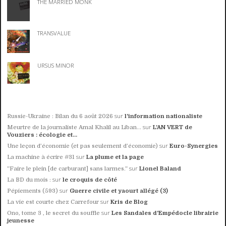
THE MARRIED MONK
TRANSVALUE
URSUS MINOR
sur
Russie-Ukraine : Bilan du 6 août 2026
l'information nationaliste
sur
Meurtre de la journaliste Amal Khalil au Liban...
L'AN VERT de
Vouziers : écologie et...
sur
Une leçon d’économie (et pas seulement d’économie)
Euro-Synergies
sur
La machine à écrire #31
La plume et la page
sur
”Faire le plein [de carburant] sans larmes.”
Lionel Baland
sur
La BD du mois :
le croquis de côté
sur
Pépiements (593)
Guerre civile et yaourt allégé (3)
sur
La vie est courte chez Carrefour
Kris de Blog
sur
Ono, tome 3 , le secret du souffle
Les Sandales d'Empédocle librairie
jeunesse