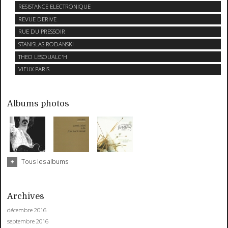
RESISTANCE ELECTRONIQUE
REVUE DERIVE
RUE DU PRESSOIR
STANISLAS RODANSKI
THEO LESOUALC'H
VIEUX PARIS
Albums photos
Tous les albums
Archives
décembre 2016
septembre 2016