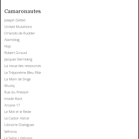
Camaronautes
Joseph Delteil
United Mutations
Orlando de Rudder
Alamblog
Hop
Robert Giraud
Jacques Sternberg
La revue des ressources
Le Tréponème Bleu Pâle
La Main de Singe
Muziq
Rue du Pressoir
Inside-Rock
Arcane 17
Le Mot et le Reste
Le Castor Astral
Librairie Dialogues
Sefronia
Le Salon Littéraire