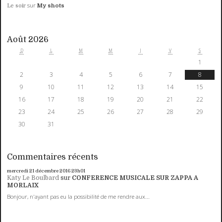
sur
Le soir
My shots
Août 2026
D
L
M
M
J
V
S
1
2
3
4
5
6
7
8
9
10
11
12
13
14
15
16
17
18
19
20
21
22
23
24
25
26
27
28
29
30
31
Commentaires récents
mercredi 21
décembre 2016
23h01
Katy Le Boulbard
sur
CONFERENCE MUSICALE SUR ZAPPA A
MORLAIX
Bonjour, n'ayant pas eu la possibilité de me rendre aux...