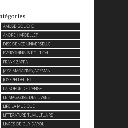
atégories
AMUSE-BOUCHE
ANDRE HARDELLET
DISSIDENCE UNIVERSELLE
EVERYTHING IS POLITICAL
FRANK ZAPPA
JAZZ MAGAZINE/JAZZMAN
JOSEPH DELTEIL
LA SOEUR DE L'ANGE
LE MAGAZINE DES LIVRES
LIRE LA MUSIQUE
LITTERATURE TUMULTUAIRE
LIVRES DE GUY DAROL