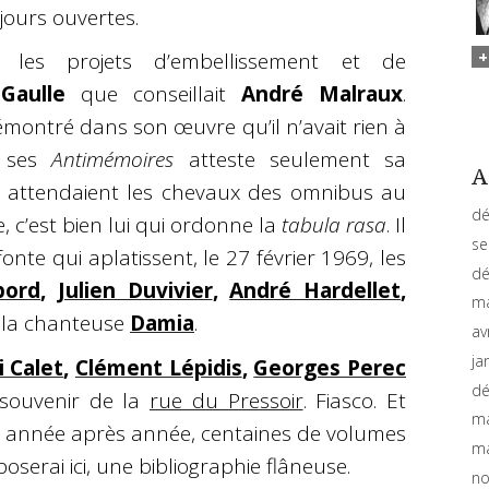
ujours ouvertes.
n les projets d’embellissement et de
Gaulle
que conseillait
André Malraux
.
montré dans son œuvre qu’il n’avait rien à
 ses
Antimémoires
atteste seulement sa
A
 attendaient les chevaux des omnibus au
dé
, c’est bien lui qui ordonne la
tabula rasa
. Il
se
nte qui aplatissent, le 27 février 1969, les
dé
bord
,
Julien Duvivier
,
André Hardellet
,
ma
 la chanteuse
Damia
.
av
ja
i Calet
,
Clément Lépidis
,
Georges Perec
dé
souvenir de la
rue du Pressoir
. Fiasco. Et
ma
 année après année, centaines de volumes
ma
poserai ici, une bibliographie flâneuse.
no