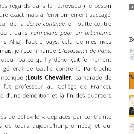
 des regards dans le rétroviseur) le besoin
ré exact mais à l’environnement saccagé.
eur de la
dérive continue
, en butte contre
décrit dans
Formulaire pour un urbanisme
B
ions Allia), l’autre pays, celui de mes rives
jamais, je recommande
L’Assassinat de Paris
,
uteur parce qu’il y dénonçait fermement
le général de Gaulle contre le Pantruche
ancolique (
Louis Chevalier
, camarade de
fut professeur au Collège de France),
ire d’une démolition et la fin des quartiers
lés de Belleville », déplacés par contrainte
s de tours aujourd’hui pilonnées) et qui