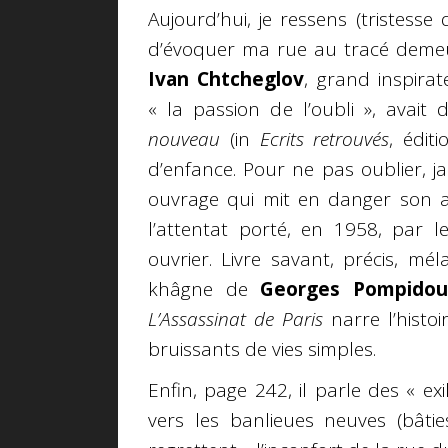
Aujourd’hui, je ressens (tristesse
d’évoquer ma rue au tracé demeu
Ivan Chtcheglov
, grand inspirat
« la passion de l’oubli », avait 
nouveau
(in
Ecrits retrouvés
, édit
d’enfance. Pour ne pas oublier, 
ouvrage qui mit en danger son a
l’attentat porté, en 1958, par 
ouvrier. Livre savant, précis, mél
khâgne de
Georges Pompidou
L’Assassinat de Paris
narre l’histo
bruissants de vies simples.
Enfin, page 242, il parle des « exi
vers les banlieues neuves (bâtie