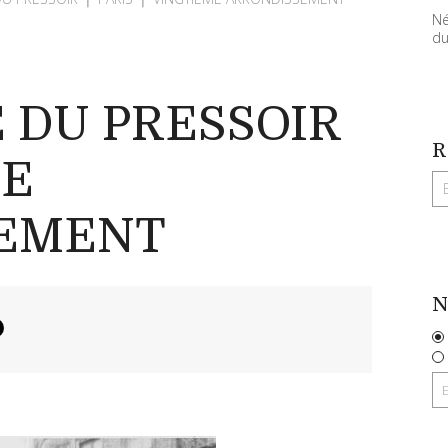
Né
du
E DU PRESSOIR
R
ME
EMENT
N