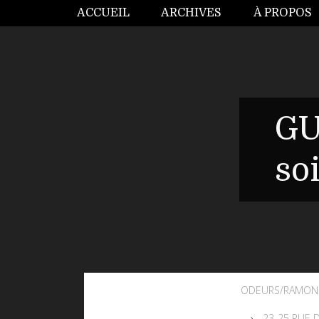
ACCUEIL
ARCHIVES
À PROPOS
GU
so
ODEURS/RAMON 
23-25 RUE 