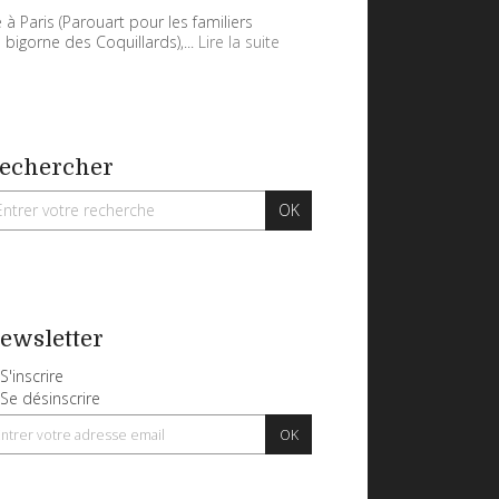
 à Paris (Parouart pour les familiers
 bigorne des Coquillards),...
Lire la suite
echercher
ewsletter
S'inscrire
Se désinscrire