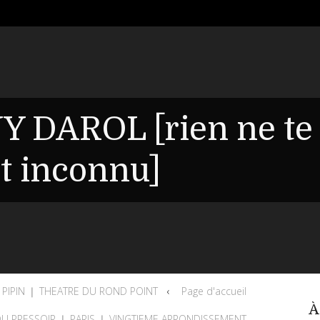
Y DAROL [rien ne te
it inconnu]
PIPIN ❘ THEATRE DU ROND POINT
Page d'accueil
À
DU PRESSOIR ❘ PARIS ❘ VINGTIEME ARRONDISSEMENT