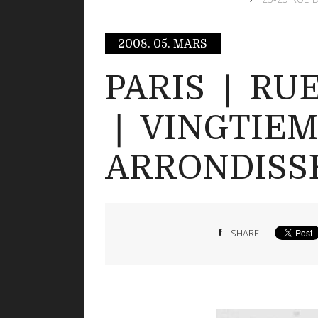
2008.
05. MARS
PARIS ❘ RU
❘ VINGTIE
ARRONDISS
SHARE