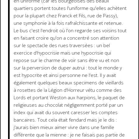
en uniforme (car les bourgeoises des beaux
quartiers portent toutes l'uniforme qu'elles achètent
pour la plupart chez Franck et Fils, rue de Passy),
une symphonie à la fois rafraîchissante et retenue.
Le bus c'est l'endroit où l'on regarde ses voisins tout
en faisant croire qu'on a concentré son attention
sur le spectacle des rues traversées : un bel
exercice d'hypocrisie mais une hypocrisie qui
repose sur le charme de voir sans être vu et non
sur la perversion de duper autrui : tout le monde y
est hypocrite et ainsi personne ne l'est. Il y avait
également quelques beaux specimens de vieillards
à rosettes de la Légion d'Horreur vétu comme des
Lords et portant Weston aux harpions, le paquet de
religieuses au chocolat négligemment porté par un
index qui avait du souvent caresser les comptes
bancaires. Tout cela était fendard mais je le dis :
j'aurais bien mieux aimer vivre dans une famille
différente que la mienne : je ne faisais pas partie de