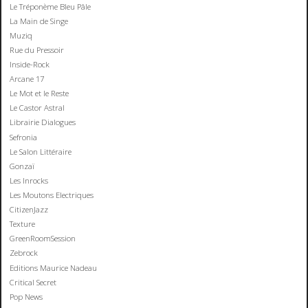
Le Tréponème Bleu Pâle
La Main de Singe
Muziq
Rue du Pressoir
Inside-Rock
Arcane 17
Le Mot et le Reste
Le Castor Astral
Librairie Dialogues
Sefronia
Le Salon Littéraire
Gonzaï
Les Inrocks
Les Moutons Electriques
CitizenJazz
Texture
GreenRoomSession
Zebrock
Editions Maurice Nadeau
Critical Secret
Pop News