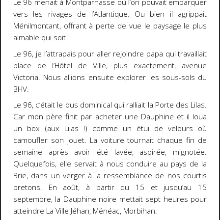
Le 96 menait à Montparnasse où l’on pouvait embarquer
vers les rivages de l’Atlantique. Ou bien il agrippait
Ménilmontant, offrant à perte de vue le paysage le plus
aimable qui soit.
Le 96, je l’attrapais pour aller rejoindre papa qui travaillait
place de l’Hôtel de Ville, plus exactement, avenue
Victoria. Nous allions ensuite explorer les sous-sols du
BHV.
Le 96, c’était le bus dominical qui ralliait la Porte des Lilas.
Car mon père finit par acheter une Dauphine et il loua
un box (aux Lilas !) comme un étui de velours où
camoufler son jouet. La voiture tournait chaque fin de
semaine après avoir été lavée, aspirée, mignotée.
Quelquefois, elle servait à nous conduire au pays de la
Brie, dans un verger à la ressemblance de nos courtis
bretons. En août, à partir du 15 et jusqu’au 15
septembre, la Dauphine noire mettait sept heures pour
atteindre La Ville Jéhan, Ménéac, Morbihan.