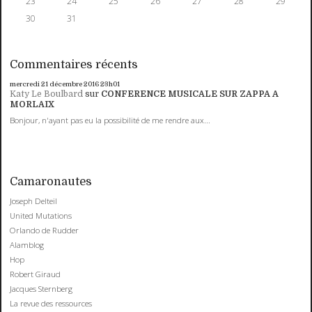
23
24
25
26
27
28
29
30
31
Commentaires récents
mercredi 21
décembre 2016
23h01
Katy Le Boulbard
sur
CONFERENCE MUSICALE SUR ZAPPA A
MORLAIX
Bonjour, n'ayant pas eu la possibilité de me rendre aux...
Camaronautes
Joseph Delteil
United Mutations
Orlando de Rudder
Alamblog
Hop
Robert Giraud
Jacques Sternberg
La revue des ressources