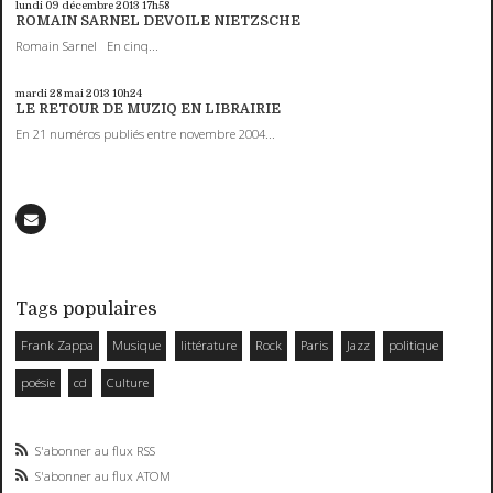
lundi 09
décembre 2013
17h58
ROMAIN SARNEL DEVOILE NIETZSCHE
Romain Sarnel En cinq...
mardi 28
mai 2013
10h24
LE RETOUR DE MUZIQ EN LIBRAIRIE
En 21 numéros publiés entre novembre 2004...
Tags populaires
Frank Zappa
Musique
littérature
Rock
Paris
Jazz
politique
poésie
cd
Culture
S'abonner au flux RSS
S'abonner au flux ATOM