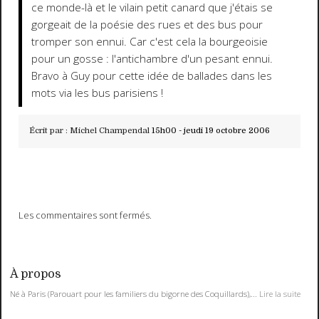
ce monde-là et le vilain petit canard que j'étais se
gorgeait de la poésie des rues et des bus pour
tromper son ennui. Car c'est cela la bourgeoisie
pour un gosse : l'antichambre d'un pesant ennui.
Bravo à Guy pour cette idée de ballades dans les
mots via les bus parisiens !
Écrit par :
Michel Champendal
15h00
-
jeudi 19
octobre 2006
Les commentaires sont fermés.
À propos
Né à Paris (Parouart pour les familiers du bigorne des Coquillards),...
Lire la suite