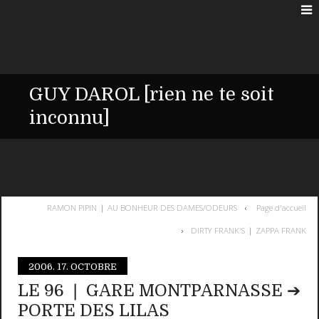
GUY DAROL [rien ne te soit
inconnu]
RAMON PIPIN ❘ AU BONHEUR DES DAMES/ODEURS
Page d'accueil
DIRTY FRANK'S ❘ ZAPPA FRANK
2006.
17. OCTOBRE
LE 96 ❘ GARE MONTPARNASSE ➔
PORTE DES LILAS