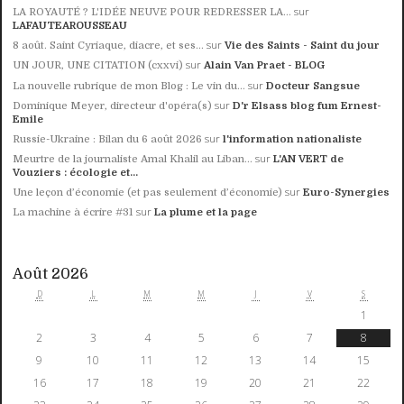
sur
LA ROYAUTÉ ? L'IDÉE NEUVE POUR REDRESSER LA...
LAFAUTEAROUSSEAU
sur
8 août. Saint Cyriaque, diacre, et ses...
Vie des Saints - Saint du jour
sur
UN JOUR, UNE CITATION (cxxvi)
Alain Van Praet - BLOG
sur
La nouvelle rubrique de mon Blog : Le vin du...
Docteur Sangsue
sur
Dominique Meyer, directeur d'opéra(s)
D'r Elsass blog fum Ernest-
Emile
sur
Russie-Ukraine : Bilan du 6 août 2026
l'information nationaliste
sur
Meurtre de la journaliste Amal Khalil au Liban...
L'AN VERT de
Vouziers : écologie et...
sur
Une leçon d’économie (et pas seulement d’économie)
Euro-Synergies
sur
La machine à écrire #31
La plume et la page
Août 2026
D
L
M
M
J
V
S
1
2
3
4
5
6
7
8
9
10
11
12
13
14
15
16
17
18
19
20
21
22