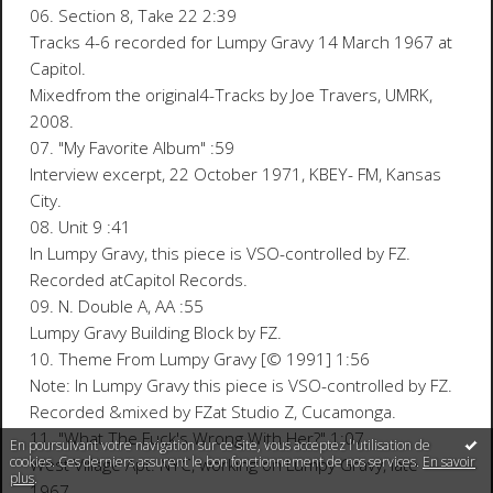
06. Section 8, Take 22 2:39
Tracks 4-6 recorded for Lumpy Gravy 14 March 1967 at
Capitol.
Mixedfrom the original4-Tracks by Joe Travers, UMRK,
2008.
07. "My Favorite Album" :59
Interview excerpt, 22 October 1971, KBEY- FM, Kansas
City.
08. Unit 9 :41
In Lumpy Gravy, this piece is VSO-controlled by FZ.
Recorded atCapitol Records.
09. N. Double A, AA :55
Lumpy Gravy Building Block by FZ.
10. Theme From Lumpy Gravy [© 1991] 1:56
Note: In Lumpy Gravy this piece is VSO-controlled by FZ.
Recorded &mixed by FZat Studio Z, Cucamonga.
11. "What The Fuck's Wrong With Her?" 1:07
En poursuivant votre navigation sur ce site, vous acceptez l'utilisation de
cookies. Ces derniers assurent le bon fonctionnement de nos services.
En savoir
West Village Apt. NYC, working on Lumpy Gravy, late
plus
.
1967.