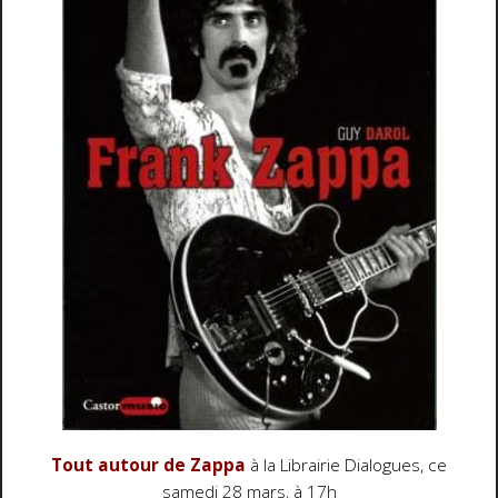
T
out autour de
Zappa
à la
Librairie Dialogues
, ce
samedi 28 mars
, à
17h