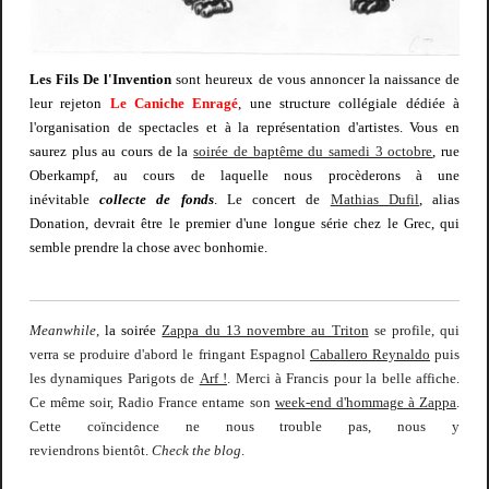
Les Fils De l'Invention
sont heureux de vous annoncer la naissance de
leur rejeton
Le
Caniche Enragé
, une structure collégiale dédiée à
l'organisation de spectacles et à la représentation d'artistes. Vous en
saurez plus au cours de la
soirée de baptême du samedi 3 octobre
, rue
Oberkampf, au cours de laquelle nous procèderons à une
inévitable
collecte de fonds
. Le concert de
Mathias Dufil
, alias
Donation, devrait être le premier d'une longue série chez le Grec, qui
semble prendre la chose avec bonhomie.
Meanwhile
,
la soirée
Zappa du 13 novembre au Triton
se profile, qui
verra se produire d'abord le fringant Espagnol
Caballero Reynaldo
puis
les dynamiques Parigots de
Arf !
. Merci à Francis pour la belle affiche.
Ce même soir, Radio France entame son
week-end d'hommage à Zappa
.
Cette coïncidence ne nous trouble pas, nous y
reviendrons
bientôt.
Check the blog
.