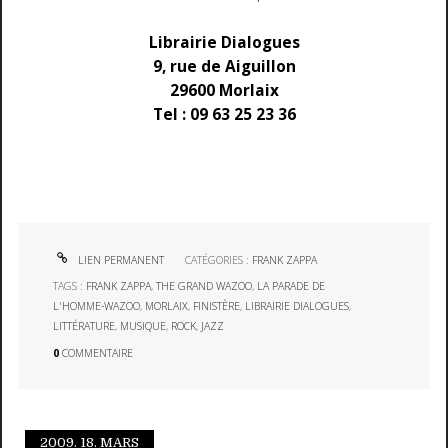
Librairie Dialogues
9, rue de Aiguillon
29600 Morlaix
Tel : 09 63 25 23 36
LIEN PERMANENT
CATÉGORIES :
FRANK ZAPPA
TAGS :
FRANK ZAPPA
,
THE GRAND WAZOO
,
LA PARADE DE
L'HOMME-WAZOO
,
MORLAIX
,
FINISTÈRE
,
LIBRAIRIE DIALOGUES
,
LITTÉRATURE
,
MUSIQUE
,
ROCK
,
JAZZ
0
COMMENTAIRE
2009.
18. MARS