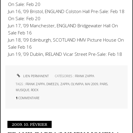
On Sale: Feb 20
Jun 16, ’09 Bristol, ENGLAND Colston Hall Pre-Sale: Feb 18
On Sale: Feb 20
Jun 17, ’09 Manchester, ENGLAND Bridgewater Hall On
Sale Feb 16
Jun 18, ’09 Edinburgh, SCOTLAND HMV Picture House On
Sale Feb 16
Jun 19, ’09 Dublin, IRELAND Vicar Street Pre-Sale: Feb 18
LIEN PERMANENT
CATÉGORIES :
FRANK ZAPPA
TAGS :
FRANK ZAPPA
,
DWEEZIL ZAPPA
,
OLYMPIA
,
MAI 2009
,
PARIS
,
MUSIQUE
,
ROCK
1
COMMENTAIRE
2009.
10. FÉVRIER