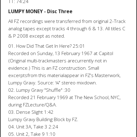
TT: 74:24
LUMPY MONEY - Disc Three
All FZ recordings were transferred from original 2-Track
analog tapes except tracks 4 through 6 & 13. All titles C
& P 2008 except as noted.
01. How Did That Get In Here? 25:01
Recorded on Sunday, 13 February 1967 at Capitol
(Original multi-trackmasters arecurrently not in
evidence.) This is an FZ construction. Small
excerptsfrom this materialappear in FZ's Masterwork,
Lumpy Gravy. Source: ¼" stereo mixdown.
02. Lumpy Gravy "Shuffle" :30
Recorded 21 February 1969 at The New School, NYC,
during FZLecture/Q&A.
03. Dense Slight 1:42
Lumpy Gravy Building Block by FZ.
04. Unit 3A, Take 3 2:24
05. Unit 2, Take 9 1:10