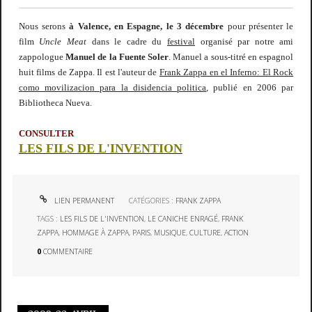
Nous serons
à Valence, en Espagne, le 3 décembre
pour présenter le
film
Uncle Meat
dans le cadre du
festival
organisé par notre ami
zappologue
Manuel de la Fuente Soler
. Manuel a sous-titré en espagnol
huit films de Zappa. Il est l'auteur de
Frank Zappa en el Inferno: El Rock
como movilizacion para la disidencia politica
, publié en 2006 par
Bibliotheca Nueva.
CONSULTER
LES FILS DE L'INVENTION
LIEN PERMANENT
CATÉGORIES :
FRANK ZAPPA
TAGS :
LES FILS DE L'INVENTION
,
LE CANICHE ENRAGÉ
,
FRANK
ZAPPA
,
HOMMAGE À ZAPPA
,
PARIS
,
MUSIQUE
,
CULTURE
,
ACTION
0
COMMENTAIRE