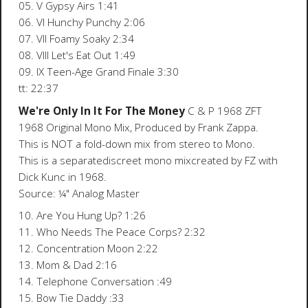
05. V Gypsy Airs 1:41
06. VI Hunchy Punchy 2:06
07. VII Foamy Soaky 2:34
08. VIII Let's Eat Out 1:49
09. IX Teen-Age Grand Finale 3:30
tt: 22:37
We're Only In It For The Money
C & P 1968 ZFT
1968 Original Mono Mix, Produced by Frank Zappa.
This is NOT a fold-down mix from stereo to Mono.
This is a separatediscreet mono mixcreated by FZ with
Dick Kunc in 1968.
Source: ¼" Analog Master
10. Are You Hung Up? 1:26
11. Who Needs The Peace Corps? 2:32
12. Concentration Moon 2:22
13. Mom & Dad 2:16
14. Telephone Conversation :49
15. Bow Tie Daddy :33