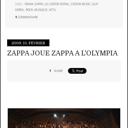
TAGS :
FRANK ZAPPA
,
LE CASTOR ASTRAL
,
CASTOR MUSIC
,
GUY
DAROL
,
ROCK
,
MUSIQUE
,
ACTU
1
COMMENTAIRE
2009.
15. FÉVRIER
ZAPPA JOUE ZAPPA A L'OLYMPIA
SHARE