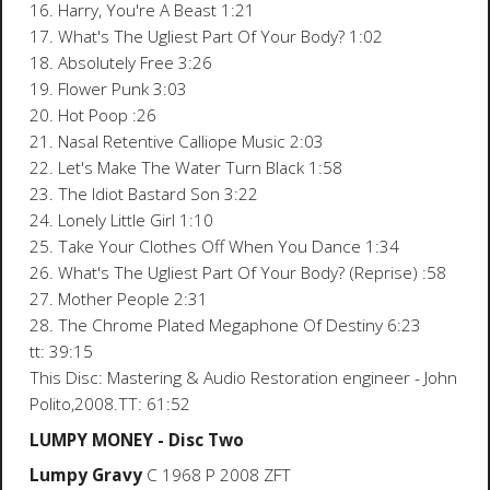
16. Harry, You're A Beast 1:21
17. What's The Ugliest Part Of Your Body? 1:02
18. Absolutely Free 3:26
19. Flower Punk 3:03
20. Hot Poop :26
21. Nasal Retentive Calliope Music 2:03
22. Let's Make The Water Turn Black 1:58
23. The Idiot Bastard Son 3:22
24. Lonely Little Girl 1:10
25. Take Your Clothes Off When You Dance 1:34
26. What's The Ugliest Part Of Your Body? (Reprise) :58
27. Mother People 2:31
28. The Chrome Plated Megaphone Of Destiny 6:23
tt: 39:15
This Disc: Mastering & Audio Restoration engineer - John
Polito,2008.TT: 61:52
LUMPY MONEY - Disc Two
Lumpy Gravy
C 1968 P 2008 ZFT