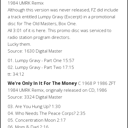
1984 UMRK Remix
Although this version was never released, FZ did include
a track entitled Lumpy Gravy (Excerpt) in a promotional
disc for The Old Masters, Box One.
All 3:01 of it is here. This promo disc was serviced to
radio station program directors.
Lucky them.
Source: 1630 Digital Master
01. Lumpy Gravy - Part One 15:57
02. Lumpy Gravy - Part Two 17:15
tt: 34:12
We're Only In It For The Money
C 1968 P 1986 ZFT
1984 UMRK Remix, originally released on CD, 1986
Source: 3324 Digital Master
03. Are You Hung Up? 1:30
04. Who Needs The Peace Corps? 2:35
05. Concentration Moon 2:17
06. Mom & Dad 2:16