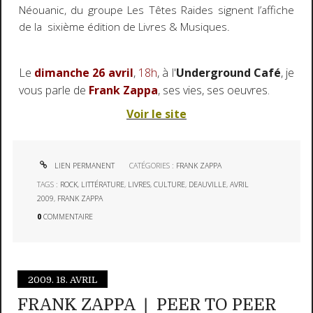
Néouanic, du groupe Les Têtes Raides signent l’affiche
de la sixième édition de Livres & Musiques.
Le
dimanche 26 avril
,
18h
, à l'
Underground Café
, je
vous parle de
Frank Zappa
, ses vies, ses oeuvres.
Voir le site
LIEN PERMANENT
CATÉGORIES :
FRANK ZAPPA
TAGS :
ROCK
,
LITTÉRATURE
,
LIVRES
,
CULTURE
,
DEAUVILLE
,
AVRIL
2009
,
FRANK ZAPPA
0
COMMENTAIRE
2009.
18. AVRIL
FRANK ZAPPA ❘ PEER TO PEER