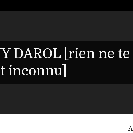
Y DAROL [rien ne te
it inconnu]
À