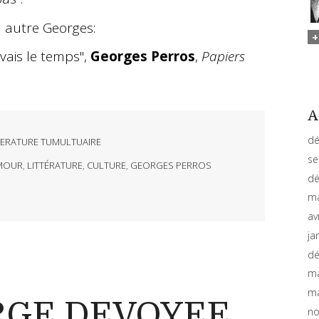
n autre Georges:
avais le temps",
Georges Perros
,
Papiers
A
dé
TERATURE TUMULTUAIRE
se
MOUR
,
LITTÉRATURE
,
CULTURE
,
GEORGES PERROS
dé
ma
av
ja
dé
ma
ma
RGE DEVOYEE
no