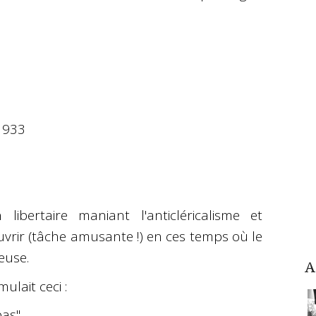
 1933
 libertaire maniant l'anticléricalisme et
uvrir (tâche amusante !) en ces temps où le
euse.
A
mulait ceci :
as".