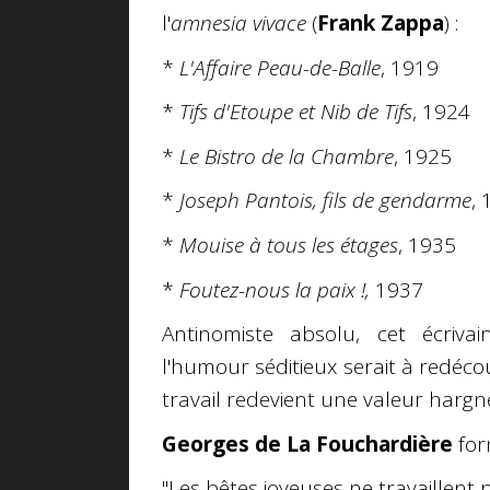
l'
amnesia vivace
(
Frank Zappa
) :
*
L'Affaire Peau-de-Balle
, 1919
*
Tifs d'Etoupe et Nib de Tifs
, 1924
*
Le Bistro de la Chambre
, 1925
*
Joseph Pantois, fils de gendarme
,
*
Mouise à tous les étages
, 1935
*
Foutez-nous la paix !,
1937
Antinomiste absolu, cet écrivain
l'humour séditieux serait à redéco
travail redevient une valeur hargn
Georges de La Fouchardière
for
"Les bêtes joyeuses ne travaillent p