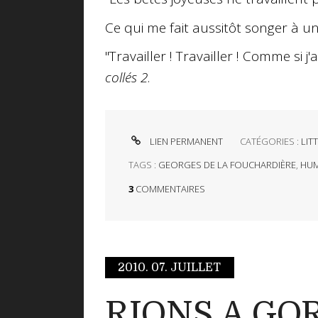
Ce qui me fait aussitôt songer à u
"Travailler ! Travailler ! Comme si j'
collés 2
.
LIEN PERMANENT
CATÉGORIES :
LIT
TAGS :
GEORGES DE LA FOUCHARDIÈRE
,
HU
3
COMMENTAIRES
2010.
07. JUILLET
RIONS A GO