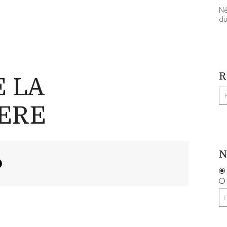
Né
du
R
 LA
ERE
N