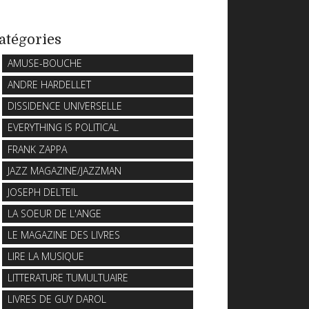
atégories
AMUSE-BOUCHE
ANDRE HARDELLET
DISSIDENCE UNIVERSELLE
EVERYTHING IS POLITICAL
FRANK ZAPPA
JAZZ MAGAZINE/JAZZMAN
JOSEPH DELTEIL
LA SOEUR DE L'ANGE
LE MAGAZINE DES LIVRES
LIRE LA MUSIQUE
LITTERATURE TUMULTUAIRE
LIVRES DE GUY DAROL