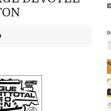
TON
B