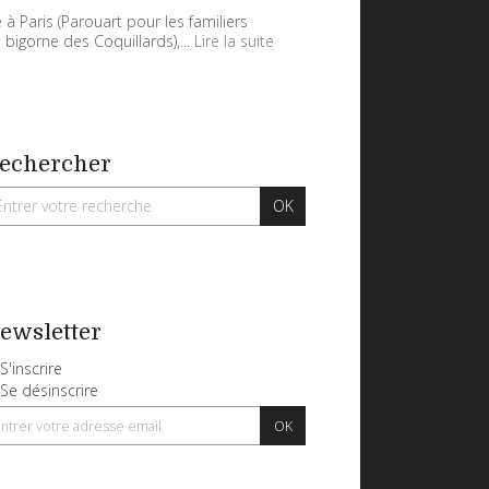
 à Paris (Parouart pour les familiers
 bigorne des Coquillards),...
Lire la suite
echercher
ewsletter
S'inscrire
Se désinscrire