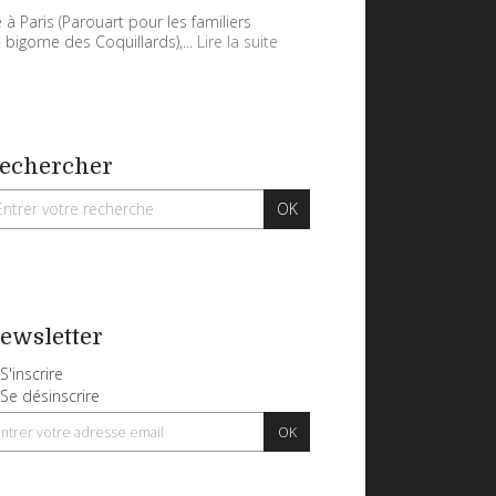
 à Paris (Parouart pour les familiers
 bigorne des Coquillards),...
Lire la suite
echercher
ewsletter
S'inscrire
Se désinscrire