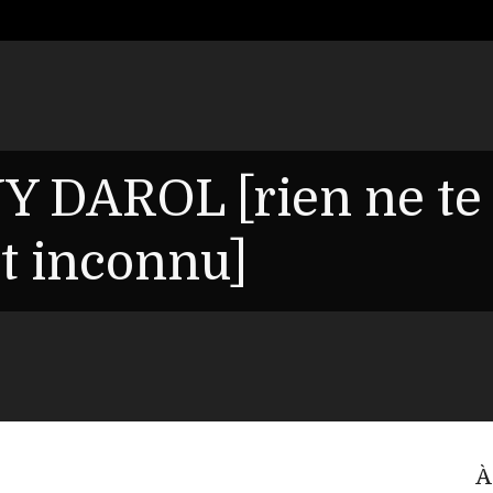
Y DAROL [rien ne te
it inconnu]
À