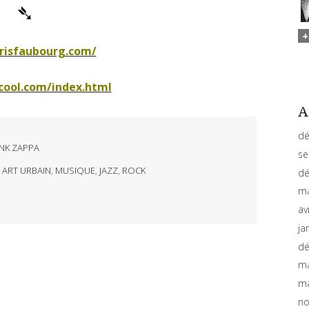
➴
isfaubourg.com/
cool.com/index.html
A
dé
NK ZAPPA
se
,
ART URBAIN
,
MUSIQUE
,
JAZZ
,
ROCK
dé
ma
av
ja
dé
ma
ma
no