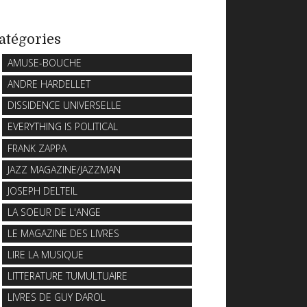
atégories
AMUSE-BOUCHE
ANDRE HARDELLET
DISSIDENCE UNIVERSELLE
EVERYTHING IS POLITICAL
FRANK ZAPPA
JAZZ MAGAZINE/JAZZMAN
JOSEPH DELTEIL
LA SOEUR DE L'ANGE
LE MAGAZINE DES LIVRES
LIRE LA MUSIQUE
LITTERATURE TUMULTUAIRE
LIVRES DE GUY DAROL