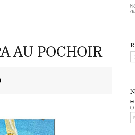
Né
du
R
A AU POCHOIR
N