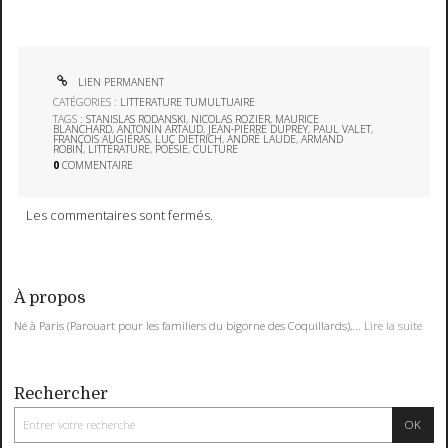
LIEN PERMANENT
CATÉGORIES :
LITTERATURE TUMULTUAIRE
TAGS :
STANISLAS RODANSKI
,
NICOLAS ROZIER
,
MAURICE
BLANCHARD
,
ANTONIN ARTAUD
,
JEAN-PIERRE DUPREY
,
PAUL VALET
,
FRANÇOIS AUGIÉRAS
,
LUC DIETRICH
,
ANDRÉ LAUDE
,
ARMAND
ROBIN
,
LITTÉRATURE
,
POÉSIE
,
CULTURE
0
COMMENTAIRE
Les commentaires sont fermés.
À propos
Né à Paris (Parouart pour les familiers du bigorne des Coquillards),...
Lire la suite
Rechercher