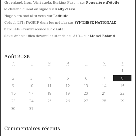
sur
Groenland, Iran, Vénézuela, Burkina Faso ...
Poussière d'étoile
sur
le chaland quand on signe
KallyVasco
sur
Nage vers moi si tu veux
Latitude
sur
Crépol, LFI : l’AGRIF dans les médias
SYNTHESE NATIONALE
sur
haiku 415 - réminiscence
daniel
sur
Saxe-Anhalt : files devant les stands de l'AfD...
Lionel Baland
Août 2026
D
L
M
M
J
V
S
1
2
3
4
5
6
7
8
9
10
11
12
13
14
15
16
17
18
19
20
21
22
23
24
25
26
27
28
29
30
31
Commentaires récents