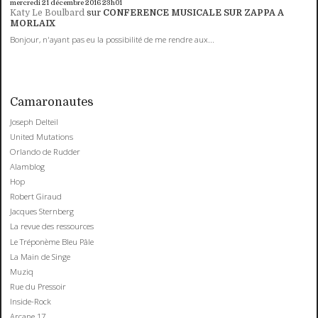
mercredi 21
décembre 2016
23h01
Katy Le Boulbard
sur
CONFERENCE MUSICALE SUR ZAPPA A
MORLAIX
Bonjour, n'ayant pas eu la possibilité de me rendre aux...
Camaronautes
Joseph Delteil
United Mutations
Orlando de Rudder
Alamblog
Hop
Robert Giraud
Jacques Sternberg
La revue des ressources
Le Tréponème Bleu Pâle
La Main de Singe
Muziq
Rue du Pressoir
Inside-Rock
Arcane 17