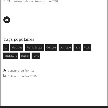
En 21 numéros publiés entre novembre 2004...
Tags populaires
cd
Musique
Frank Zappa
Culture
politique
Jazz
Rock
littérature
poésie
Paris
S'abonner au flux RSS
S'abonner au flux ATOM