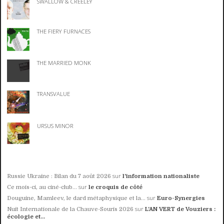
SWALLOW & CREELEY
THE FIERY FURNACES
THE MARRIED MONK
TRANSVALUE
URSUS MINOR
sur
Russie Ukraine : Bilan du 7 août 2026
l'information nationaliste
sur
Ce mois-ci, au ciné-club...
le croquis de côté
sur
Douguine, Mamleev, le dard métaphysique et la...
Euro-Synergies
sur
Nuit Internationale de la Chauve-Souris 2026
L'AN VERT de Vouziers :
écologie et...