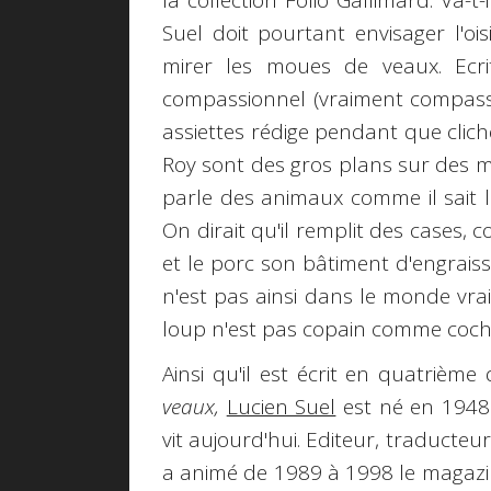
la collection Folio Gallimard. Va-t
Suel doit pourtant envisager l'ois
mirer les moues de veaux. Ecr
compassionnel (vraiment compassio
assiettes rédige pendant que clich
Roy sont des gros plans sur des 
parle des animaux comme il sait le f
On dirait qu'il remplit des cases
et le porc son bâtiment d'engraiss
n'est pas ainsi dans le monde vra
loup n'est pas copain comme coch
Ainsi qu'il est écrit en quatrièm
veaux,
Lucien Suel
est né en 1948 
vit aujourd'hui. Editeur, traducteur,
a animé de 1989 à 1998 le magaz