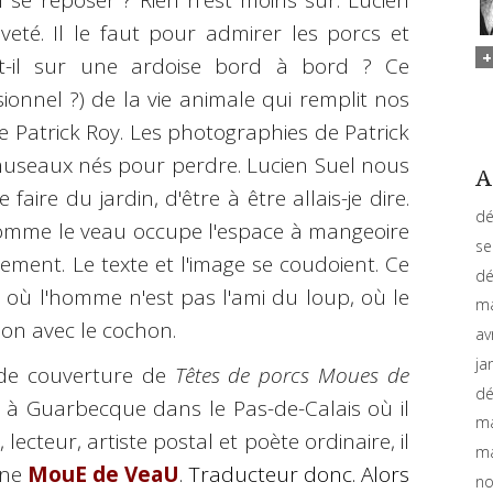
-il se reposer ? Rien n'est moins sûr. Lucien
iveté. Il le faut pour admirer les porcs et
it-il sur une ardoise bord à bord ? Ce
nnel ?) de la vie animale qui remplit nos
e Patrick Roy. Les photographies de Patrick
museaux nés pour perdre. Lucien Suel nous
A
aire du jardin, d'être à être allais-je dire.
dé
, comme le veau occupe l'espace à mangeoire
se
ement. Le texte et l'image se coudoient. Ce
dé
i où l'homme n'est pas l'ami du loup, où le
ma
on avec le cochon.
av
ja
e de couverture de
Têtes de porcs Moues de
dé
à Guarbecque dans le Pas-de-Calais où il
ma
 lecteur, artiste postal et poète ordinaire, il
ma
ine
MouE de VeaU
. Traducteur donc. Alors
no