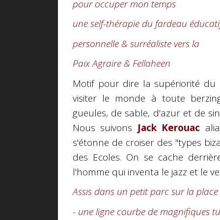
pour occuper mon temps
une self-thérapie du fardeau éducati
personnelle & surréaliste vers la
Paix Agraire & Fellaheen
Motif pour dire la supériorité d
visiter le monde à toute berzi
gueules, de sable, d'azur et de si
Nous suivons
Jack Kerouac
al
s'étonne de croiser des "types biza
des Ecoles. On se cache derriè
l'homme qui inventa le jazz et le ve
Assis dans un petit parc sur la place
- une ligne courbe de magnifiques tu