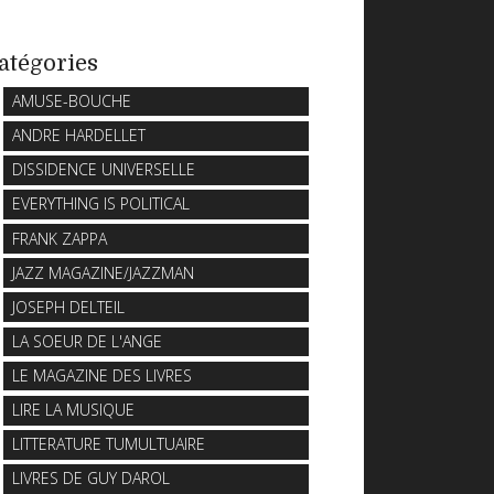
atégories
AMUSE-BOUCHE
ANDRE HARDELLET
DISSIDENCE UNIVERSELLE
EVERYTHING IS POLITICAL
FRANK ZAPPA
JAZZ MAGAZINE/JAZZMAN
JOSEPH DELTEIL
LA SOEUR DE L'ANGE
LE MAGAZINE DES LIVRES
LIRE LA MUSIQUE
LITTERATURE TUMULTUAIRE
LIVRES DE GUY DAROL