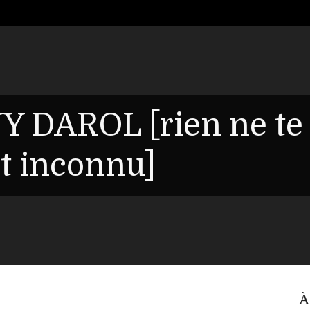
Y DAROL [rien ne te
it inconnu]
À