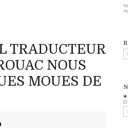
Né
du
R
EL TRADUCTEUR
EROUAC NOUS
UES MOUES DE
N