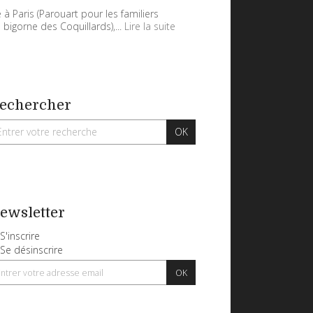
 à Paris (Parouart pour les familiers
 bigorne des Coquillards),...
Lire la suite
echercher
ewsletter
S'inscrire
Se désinscrire