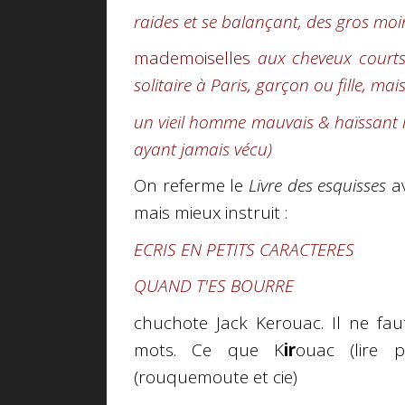
raides et se balançant, des gros moi
mademoiselles
aux cheveux courts
solitaire à Paris, garçon ou fille, mais
un vieil homme mauvais & haïssant l
ayant jamais vécu)
On referme le
Livre des esquisses
av
mais mieux instruit :
ECRIS EN PETITS CARACTERES
QUAND T'ES BOURRE
chuchote Jack Kerouac. Il ne fa
mots. Ce que K
ir
ouac (lire 
(rouquemoute et cie)