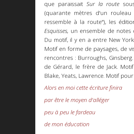
que paraissait
Sur la route
sous
(quarante mètres d'un rouleau 
ressemble à la route"), les édit
Esquisses,
un ensemble de notes c
Du motif, il y en a entre New York
Motif en forme de paysages, de vi
rencontres : Burroughs, Ginsberg. 
de Gérard, le frère de Jack. Motif 
Blake, Yeats, Lawrence. Motif pour
Alors en moi cette écriture finira
par être le moyen d'alléger
peu à peu le fardeau
de mon éducation