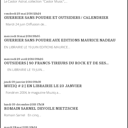
Le Castor Astral, collection "Castor Music",...
vendredi 23
mai 2014
12h24
GUERRIER SANS POUDRE ET OUTSIDERS / CALENDRIER
Mardi 24 juin Diffusion de...
mercredi 14
mai 2014
13h35
GUERRIER SANS POUDRE AUX EDITIONS MAURICE NADEAU
EN LIBRAIRIE LE 19 JUIN EDITIONS MAURICE...
mercredi 23
avril 2014
09h26
OUTSIDERS | 80 FRANCS-TIREURS DU ROCK ET DE SES...
EN LIBRAIRIE LE 19 JUIN...
jeudi 09
janvier 2014
09h03
MUZIQ # 2 | EN LIBRAIRIE LE 23 JANVIER
Fondé en 2004, le magazine Muziq a...
lundi 09
décembre 2013
17h58
ROMAIN SARNEL DEVOILE NIETZSCHE
Romain Sarnel En cinq...
mardi 28
mai 2013
10h24