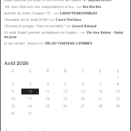
Saint Laurent (10 août) et les trésors de l'Eglise
BELGICATHO
sur
-62- Aux USA avec les compositrices et les...
Bla Bla Bla
sur
Activité de notre Compte ”X”...
LAFAUTEAROUSSEAU
sur
*Semaine du 10 Août 2026*
Carré Verlaine
sur
”Écouter le peuple. Tout est possible.”
Lionel Baland
sur
10 août. Saint Laurent, archidiacre de l'église...
Vie des Saints - Saint
du jour
sur
le vin est tiré , buvez
VIE DU CHATEAU à FERNEY
Août 2026
D
L
M
M
J
V
S
1
2
3
4
5
6
7
8
9
10
11
12
13
14
15
16
17
18
19
20
21
22
23
24
25
26
27
28
29
30
31