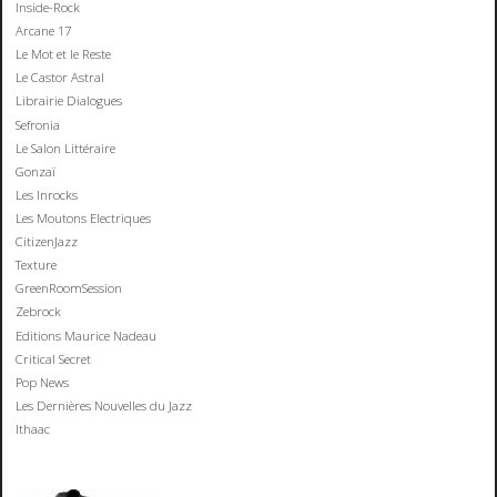
Inside-Rock
Arcane 17
Le Mot et le Reste
Le Castor Astral
Librairie Dialogues
Sefronia
Le Salon Littéraire
Gonzaï
Les Inrocks
Les Moutons Electriques
CitizenJazz
Texture
GreenRoomSession
Zebrock
Editions Maurice Nadeau
Critical Secret
Pop News
Les Dernières Nouvelles du Jazz
Ithaac