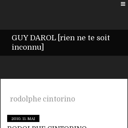
GUY DAROL [rien ne te soit
inconnu]
rodolphe cintorino
2010.
11. MAI