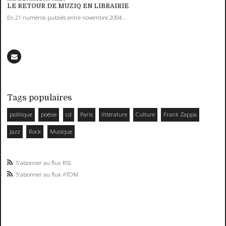
LE RETOUR DE MUZIQ EN LIBRAIRIE
En 21 numéros publiés entre novembre 2004...
Tags populaires
politique
poésie
cd
Paris
littérature
Culture
Frank Zappa
Jazz
Rock
Musique
S'abonner au flux RSS
S'abonner au flux ATOM