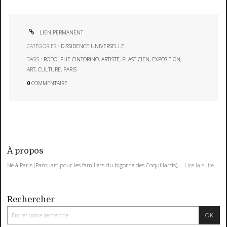
LIEN PERMANENT
CATÉGORIES :
DISSIDENCE UNIVERSELLE
TAGS :
RODOLPHE CINTORINO
,
ARTISTE
,
PLASTICIEN
,
EXPOSITION
,
ART
,
CULTURE
,
PARIS
0
COMMENTAIRE
À propos
Né à Paris (Parouart pour les familiers du bigorne des Coquillards),...
Lire la suite
Rechercher