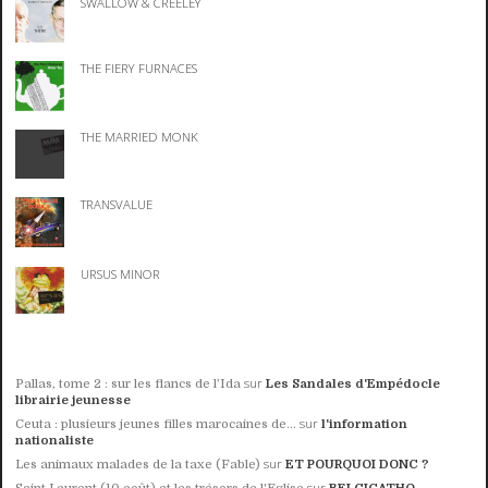
SWALLOW & CREELEY
THE FIERY FURNACES
THE MARRIED MONK
TRANSVALUE
URSUS MINOR
sur
Pallas, tome 2 : sur les flancs de l’Ida
Les Sandales d'Empédocle
librairie jeunesse
sur
Ceuta : plusieurs jeunes filles marocaines de...
l'information
nationaliste
sur
Les animaux malades de la taxe (Fable)
ET POURQUOI DONC ?
sur