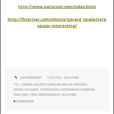
http://www.pariscool.com/index.html
http://flickriver.com/photos/gerard_lavalette/p
opular-interesting/
LIEN PERMANENT
CATÉGORIES :
VIEUX PARIS
TAGS :
GÉRARD LAVALETTE
,
GÉRALD BLONCOURT
,
BIENVENU
MERINO
,
GUY DAROL
,
PHOTOGRAPHE
,
PHOTOGRAPHIE
,
EXPOSITION
,
PARIS
,
PARIS 11ÈME ARRONDISSEMENT
,
VIEUX PARIS
0
COMMENTAIRE