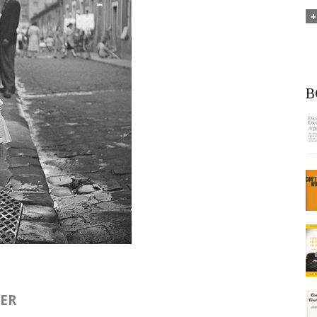
B
IER