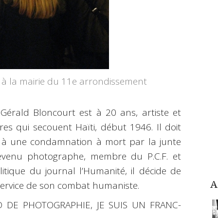
 à la mairie du 11e arrondissement
Gérald Bloncourt est à 20 ans, artiste et
res qui secouent Haïti, début 1946. Il doit
r à une condamnation à mort par la junte
 Devenu photographe, membre du P.C.F. et
tique du journal l’Humanité, il décide de
 service de son combat humaniste.
A
 DE PHOTOGRAPHIE, JE SUIS UN FRANC-