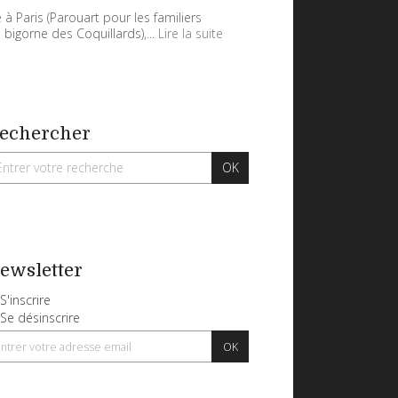
 à Paris (Parouart pour les familiers
 bigorne des Coquillards),...
Lire la suite
echercher
ewsletter
S'inscrire
Se désinscrire