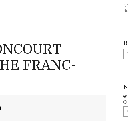
Né
du
R
ONCOURT
HE FRANC-
N