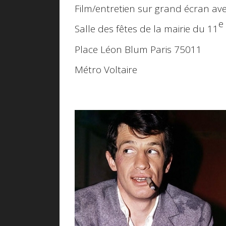
Film/entretien sur grand écran av
e
Salle des fêtes de la mairie du 11
Place Léon Blum Paris 75011
Métro Voltaire