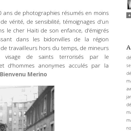
, 50 ans de photographies résumés en moins
 vérité, de sensibilité, témoignages d’un
 le cher Haïti de son enfance, d’émigrés
sant dans les bidonvilles de la région
A
 de travailleurs hors du temps, de mineurs
isage de saints terrorisés par le
dé
 et d'hommes anonymes acculés par la
se
dé
Bienvenu Merino
ma
av
ja
dé
ma
ma
no