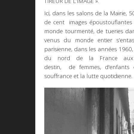
TIREUR DE L’IMAGE ».
Ici, dans les salons de la Mairie
de cent images époustouflantes de
monde tourmenté, de tueries dans
venus du monde entier s’entas
parisienne, dans les années 1960,
du nord de la France aux v
destin, de femmes, d'enfants
souffrance et la lutte quotidienne.