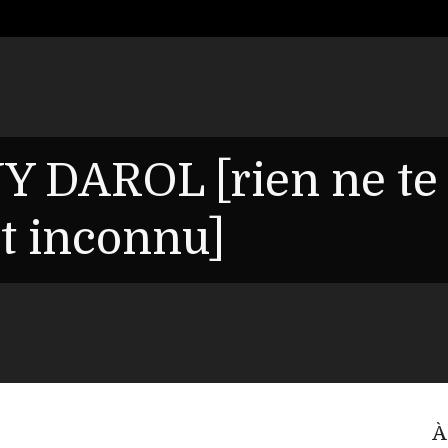
Y DAROL [rien ne te
it inconnu]
À