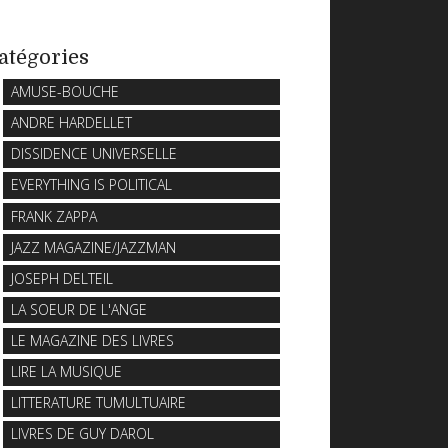
atégories
AMUSE-BOUCHE
ANDRE HARDELLET
DISSIDENCE UNIVERSELLE
EVERYTHING IS POLITICAL
FRANK ZAPPA
JAZZ MAGAZINE/JAZZMAN
JOSEPH DELTEIL
LA SOEUR DE L'ANGE
LE MAGAZINE DES LIVRES
LIRE LA MUSIQUE
LITTERATURE TUMULTUAIRE
LIVRES DE GUY DAROL