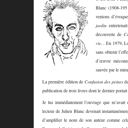
Blanc (1908-1951
venions d’évoque
jardin
entretenai
découverte de
Co
vie…
En 1979, Lo
sans obtenir l’effe
d’œuvre méconnu
sauvée par le mira
La première édition de
Confusion des peines
da
publication de trois livres dont le dernier portait
Je lus immédiatement l’ouvrage que m’avait o
lecteur de Julien Blanc devenait instantanément un
d’amplifier le nom de son auteur comme cela