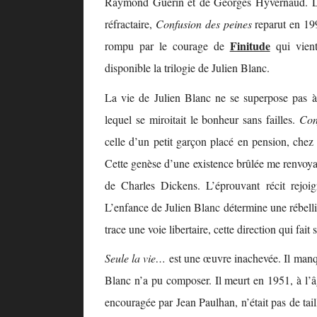
Raymond Guérin et de Georges Hyvernaud. La t
réfractaire,
Confusion des peines
reparut en 19
Finitude
rompu par le courage de
qui vient
disponible la trilogie de Julien Blanc.
La vie de Julien Blanc ne se superpose pas à 
lequel se miroitait le bonheur sans failles.
Con
celle d’un petit garçon placé en pension, chez
Cette genèse d’une existence brûlée me renvoyai
de Charles Dickens. L’éprouvant récit rejo
L’enfance de Julien Blanc détermine une rébellio
trace une voie libertaire, cette direction qui f
Seule la vie…
est une œuvre inachevée. Il manq
Blanc n’a pu composer. Il meurt en 1951, à l’âg
encouragée par Jean Paulhan, n’était pas de tail