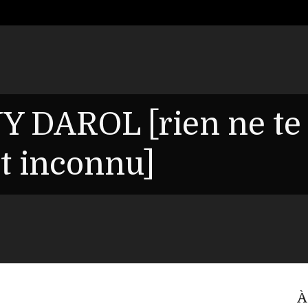
Y DAROL [rien ne te
it inconnu]
À