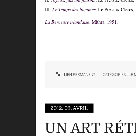
III.
Le Temps des hommes
. Le Pré-aux-Clercs, 
La Berceuse irlandaise
. Mithra, 1951.
LIEN PERMANENT
CATÉGORIES :
LE 
2012.
03. AVRIL
UN ART RÉT