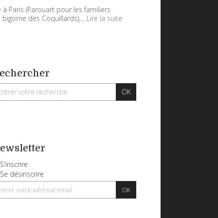
 à Paris (Parouart pour les familiers
 bigorne des Coquillards),...
Lire la suite
echercher
ewsletter
S'inscrire
Se désinscrire