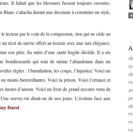
rs. Il fallait que les blessures fussent toujours ouvertes.
ien Blanc s’attacha durant une décennie à construire un style,
le lecteur par le coin de la compassion, rien qui ne cède au
t un récit de survie offert au lecteur avec une rare élégance.
A
nnu son père. Sa mère d’une santé fragile décède. Il a six
dé
aine bondieusarde qui tout de même l’abandonne dans un
se
elles règles : l’humiliation, les coups, l’injustice. Voici un
dé
 ou moins bienveillantes. Voici la prison. Voici l’errance et
ma
bles lueurs d’amour. Voici un livre de grand secours venu de
av
. Une œuvre-vie dirait-on de nos jours. L’écriture face aux
ja
dé
uy Darol
ma
ma
no