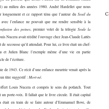
) au milieu des années 1980. André Hardellet que nous
C
r longuement et ce rapport ténu que l’auteur du
Seuil du
t avec l’enfance ne pouvait que me rendre sensible à la
nfusion des peines
,
premier volet de la trilogie
Seule la
uis Nucera avait réédité l’ouvrage chez Jean-Claude Lattès
t de secousse qu’il attendait. Pour lui, ce livre était un chef-
 et Julien Blanc l’exemple même d’une vie en partie
cle de l’écriture.
te de 1943. Ce récit d’une enfance meurtrie venait après la
 un titre suggestif :
Mort-né
.
ffert Louis Nucera et compris le sens du potlatch. Tout
 porte-voix. Il fallait que le livre circule. Il était capital
 était en train de se faire autour d’Emmanuel Bove, de