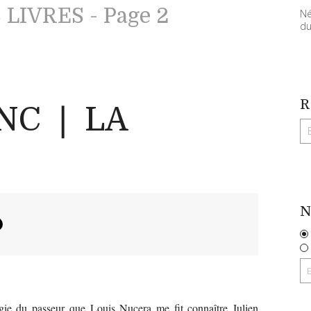
LIVRES - Page 2
Né
du
R
NC ❘ LA
N
rgie du passeur que Louis Nucera me fit connaître Julien