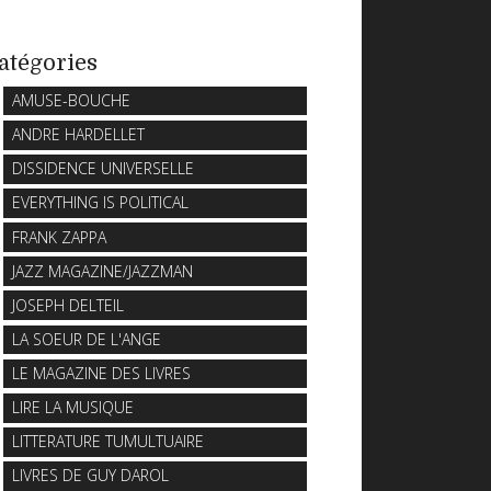
atégories
AMUSE-BOUCHE
ANDRE HARDELLET
DISSIDENCE UNIVERSELLE
EVERYTHING IS POLITICAL
FRANK ZAPPA
JAZZ MAGAZINE/JAZZMAN
JOSEPH DELTEIL
LA SOEUR DE L'ANGE
LE MAGAZINE DES LIVRES
LIRE LA MUSIQUE
LITTERATURE TUMULTUAIRE
LIVRES DE GUY DAROL