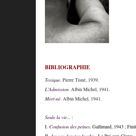
BIBLIOGRAPHIE
Toxique
. Pierre Tisné, 1939.
L'Admission
. Albin Michel, 1941.
Mort-né
. Albin Michel, 1941.
Seule la vie
... :
I.
Confusion des peines
. Gallimard, 1943 ; Fini
II.
Joyeux, fais ton fourbi..
. Le Pré-aux-Clercs, 