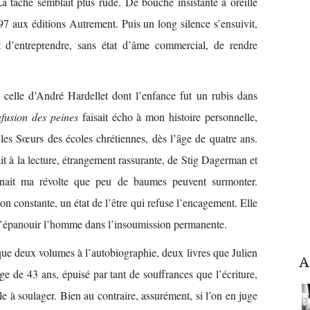
âche semblait plus rude. De bouche insistante à oreille
97 aux éditions Autrement. Puis un long silence s’ensuivit,
 d’entreprendre, sans état d’âme commercial, de rendre
celle d’André Hardellet dont l’enfance fut un rubis dans
fusion des peines
faisait écho à mon histoire personnelle,
 les Sœurs des écoles chrétiennes, dès l’âge de quatre ans.
t à la lecture, étrangement rassurante, de Stig Dagerman et
ignait ma révolte que peu de baumes peuvent surmonter.
n constante, un état de l’être qui refuse l’encagement. Elle
ait s’épanouir l’homme dans l’insoumission permanente.
ue deux volumes à l’autobiographie, deux livres que Julien
A
e de 43 ans, épuisé par tant de souffrances que l’écriture,
le à soulager. Bien au contraire, assurément, si l’on en juge