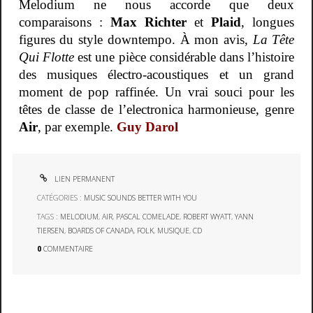
Melodium ne nous accorde que deux
comparaisons :
Max Richter
et
Plaid
, longues
figures du style downtempo. À mon avis,
La Tête
Qui Flotte
est une pièce considérable dans l’histoire
des musiques électro-acoustiques et un grand
moment de pop raffinée. Un vrai souci pour les
têtes de classe de l’electronica harmonieuse, genre
Air
, par exemple.
Guy Darol
LIEN PERMANENT
CATÉGORIES :
MUSIC SOUNDS BETTER WITH YOU
TAGS :
MELODIUM
,
AIR
,
PASCAL COMELADE
,
ROBERT WYATT
,
YANN
TIERSEN
,
BOARDS OF CANADA
,
FOLK
,
MUSIQUE
,
CD
0
COMMENTAIRE