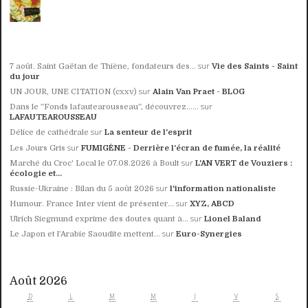
sur
7 août. Saint Gaëtan de Thiène, fondateurs des...
Vie des Saints - Saint
du jour
sur
UN JOUR, UNE CITATION (cxxv)
Alain Van Praet - BLOG
sur
Dans le ”Fonds lafautearousseau”, découvrez......
LAFAUTEAROUSSEAU
sur
Délice de cathédrale
La senteur de l'esprit
sur
Les Jours Gris
FUMIGÈNE - Derrière l'écran de fumée, la réalité
sur
Marché du Croc' Local le 07.08.2026 à Boult
L'AN VERT de Vouziers :
écologie et...
sur
Russie-Ukraine : Bilan du 5 août 2026
l'information nationaliste
sur
Humour. France Inter vient de présenter...
XYZ, ABCD
sur
Ulrich Siegmund exprime des doutes quant à...
Lionel Baland
sur
Le Japon et l’Arabie Saoudite mettent...
Euro-Synergies
Août 2026
D
L
M
M
J
V
S