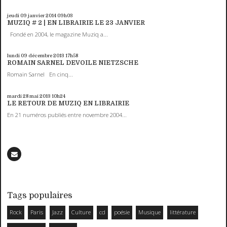
jeudi 09
janvier 2014
09h03
MUZIQ # 2 | EN LIBRAIRIE LE 23 JANVIER
Fondé en 2004, le magazine Muziq a...
lundi 09
décembre 2013
17h58
ROMAIN SARNEL DEVOILE NIETZSCHE
Romain Sarnel En cinq...
mardi 28
mai 2013
10h24
LE RETOUR DE MUZIQ EN LIBRAIRIE
En 21 numéros publiés entre novembre 2004...
Tags populaires
Rock
Paris
Jazz
Culture
cd
poésie
Musique
littérature