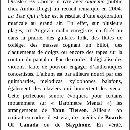
Disasters By Choice, il livre avec
Anaemia
(publié
chez Audio Dregs) un recueil remarqué en 2004.
La Tête Qui Flotte
est le résultat d’une exploration
musicale au grand air. En effet, sur plusieurs
plages, cet Angevin malin enregistre, en forêt ou
dans la prairie, des guitares folk, des flûtes de
collège, des masses cognant un billot, des
claquements de doigts ou encore des tapes sur la
couture du pantalon. Fan de cordes, il digitalise des
violons, faute de pouvoir engager d’authentiques
concertistes. L’album est par ailleurs nourri par des
guimbardes, melodicas, xylophones, balafons,
également des claviers qui humectent les yeux.
Cette perfection sonore évoquera pour certains
(notamment sur « Baromètre Mental ») les
arrangements de
Yann Tiersen
. Ailleurs, on
croirait entendre, il est vrai, des inédits de
Boards
Of Canada
ou de
Skyphone
. En vérité,