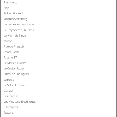
Alamblog
Hop
Robert Giraud
Jacques Sternberg
La revue des ressources
Le Tréponème Bleu Pâle
La Main de Singe
Muziq
Rue du Pressoir
Inside-Rock
Arcane 17
Le Mot et le Reste
Le Castor Astral
Librairie Dialogues
Sefronia
Le Salon Littéraire
Gonzaï
Les Inrocks
Les Moutons Electriques
CitizenJazz
Texture