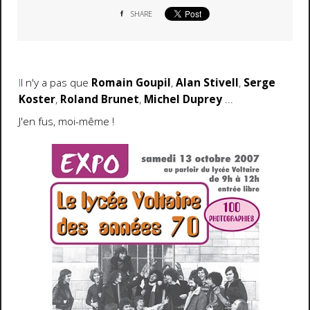
SHARE
I
l n'y a pas que
Romain Goupil
,
Alan Stivell
,
Serge
Koster
,
Roland Brunet
,
Michel Duprey
...
J'en fus, moi-même
!