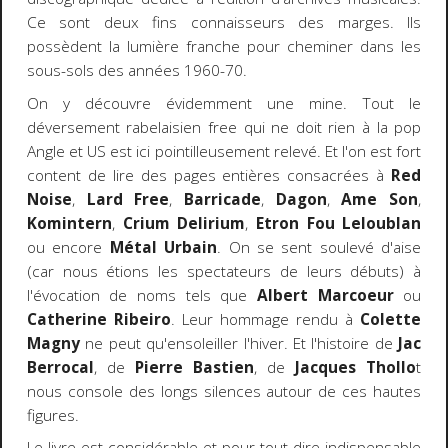
Ce sont deux fins connaisseurs des marges. Ils
possèdent la lumière franche pour cheminer dans les
sous-sols des années 1960-70.
On y découvre évidemment une mine. Tout le
déversement rabelaisien free qui ne doit rien à la pop
Angle et US est ici pointilleusement relevé. Et l'on est fort
content de lire des pages entières consacrées à
Red
Noise
,
Lard Free
,
Barricade
,
Dagon
,
Ame Son
,
Komintern
,
Crium Delirium
,
Etron Fou Leloublan
ou encore
Métal Urbain
. On se sent soulevé d'aise
(car nous étions les spectateurs de leurs débuts) à
l'évocation de noms tels que
Albert Marcoeur
ou
Catherine Ribeiro
. Leur hommage rendu à
Colette
Magny
ne peut qu'ensoleiller l'hiver. Et l'histoire de
Jac
Berrocal
, de
Pierre Bastien
, de
Jacques Thollo
t
nous console des longs silences autour de ces hautes
figures.
Le livre est considérable et pour tout dire indispensable