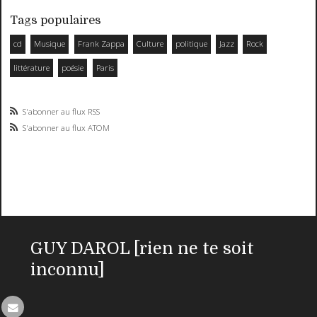
Tags populaires
cd
Musique
Frank Zappa
Culture
politique
Jazz
Rock
littérature
poésie
Paris
S'abonner au flux RSS
S'abonner au flux ATOM
GUY DAROL [rien ne te soit
inconnu]