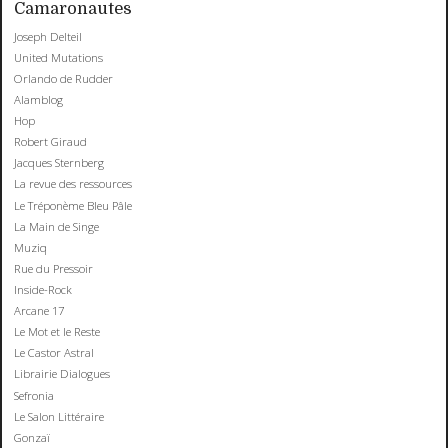
Camaronautes
Joseph Delteil
United Mutations
Orlando de Rudder
Alamblog
Hop
Robert Giraud
Jacques Sternberg
La revue des ressources
Le Tréponème Bleu Pâle
La Main de Singe
Muziq
Rue du Pressoir
Inside-Rock
Arcane 17
Le Mot et le Reste
Le Castor Astral
Librairie Dialogues
Sefronia
Le Salon Littéraire
Gonzaï