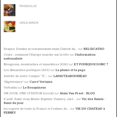
TRANSVALUE
URSUS MINOR
sur
Respice Domine in testamentum tuum (Introit du...
BELGICATHO
sur
Ceuta : comment l’Europe marche sur la tête
l'information
nationaliste
sur
Mougeons, moutruches et muselières (636)
ET POURQUOI DONC ?
sur
Les dimanches poétiques (405)
La plume et la page
sur
Activité de notre Compte ”X”...
LAFAUTEAROUSSEAU
sur
*Algériennes*
Carré Verlaine
sur
Verbatim
Le Bouquineur
sur
UN JOUR, UNE CITATION (cxxvii)
Alain Van Praet - BLOG
sur
9 août. Saint Jean-Marie-Baptiste Vianney, curé...
Vie des Saints -
Saint du jour
sur
les regrets de toute la France et l'estime de...
VIE DU CHATEAU à
FERNEY