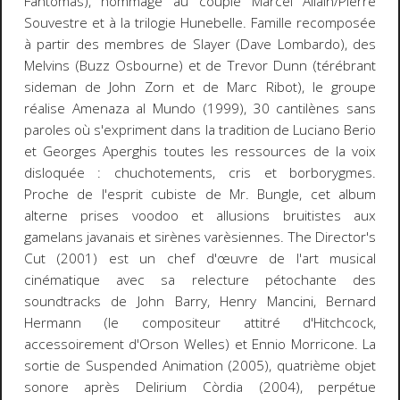
Fantômas), hommage au couple Marcel Allain/Pierre
Souvestre et à la trilogie Hunebelle. Famille recomposée
à partir des membres de Slayer (Dave Lombardo), des
Melvins (Buzz Osbourne) et de Trevor Dunn (térébrant
sideman de John Zorn et de Marc Ribot), le groupe
réalise
Amenaza al Mundo
(1999), 30 cantilènes sans
paroles où s'expriment dans la tradition de Luciano Berio
et Georges Aperghis toutes les ressources de la voix
disloquée : chuchotements, cris et borborygmes.
Proche de l'esprit cubiste de Mr. Bungle, cet album
alterne prises
voodoo
et allusions bruitistes aux
gamelans javanais et sirènes varèsiennes.
The Director's
Cut
(2001) est un chef d'œuvre de l'art musical
cinématique avec sa relecture pétochante des
soundtracks de John Barry, Henry Mancini, Bernard
Hermann (le compositeur attitré d'Hitchcock,
accessoirement d'Orson Welles) et Ennio Morricone. La
sortie de
Suspended Animation
(2005), quatrième objet
sonore après
Delirium Còrdia
(2004), perpétue