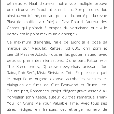
périlleux ». Natif d'Eureka, notre voix multiple prouve
qu'on trouve en écoutant et en lisant. Son parcours doit
ainsi au vorticisme, courant post-dada, porté par la revue
Blast
(le souffle, la rafale) et Ezra Pound, l'auteur des
Cantos
qui pointait à propos du vorticisme que « le
Vortex est le point maximum d'énergie ».
Ce maximum d'énergie, l'allié de Björk (il a posé sa
marque sur
Medulla
), Rahzel, Kid 606, John Zorn et
bientôt Massive Attack, nous en fait goûter la sueur avec
deux surprenantes réalisations. D'une part,
Patton with
The X-ecutioners,
DJ crew newyorkais unissant Roc
Raida, Rob Swift, Mista Sinista et Total Eclipse sur lequel
le magnifique organe expose acrobaties vocales et
dialogues de films de Clint Eastwood et Bruce Lee.
D'autre part,
Romances,
projet élégant grave associé au
norvégien John Kaada, auteur du très remarqué
Thank
You For Giving Me Your Valuable Time.
Avec tous ses
titres rédigés en français, cet étrange numéro de