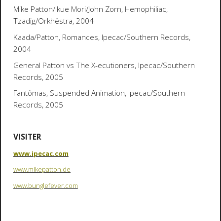
Mike Patton/Ikue Mori/John Zorn,
Hemophiliac
,
Tzadig/Orkhêstra, 2004
Kaada/Patton
, Romances
, Ipecac/Southern Records,
2004
General Patton vs The X-ecutioners, Ipecac/Southern
Records, 2005
Fantômas,
Suspended Animation
, Ipecac/Southern
Records, 2005
VISITER
www.ipecac.com
www.mikepatton.de
www.bunglefever.com