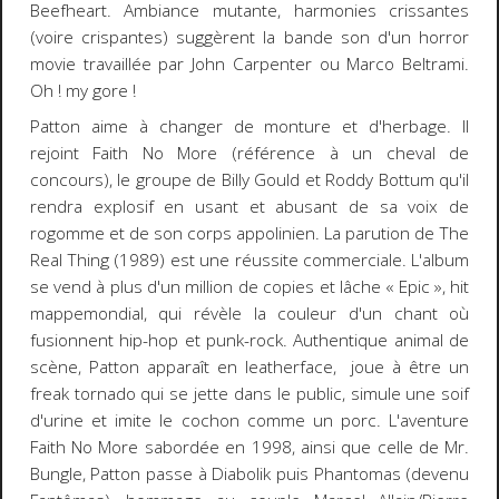
Beefheart. Ambiance mutante, harmonies crissantes
(voire crispantes) suggèrent la bande son d'un
horror
movie
travaillée par John Carpenter ou Marco Beltrami.
Oh ! my gore !
Patton aime à changer de monture et d'herbage. Il
rejoint Faith No More (référence à un cheval de
concours), le groupe de Billy Gould et Roddy Bottum qu'il
rendra explosif en usant et abusant de sa voix de
rogomme et de son corps appolinien. La parution de
The
Real Thing
(1989) est une réussite commerciale. L'album
se vend à plus d'un million de copies et lâche « Epic », hit
mappemondial, qui révèle la couleur d'un chant où
fusionnent hip-hop et punk-rock. Authentique animal de
scène, Patton apparaît en
leatherface
,
joue à être un
freak tornado
qui se jette dans le public, simule une soif
d'urine et imite le cochon comme un porc. L'aventure
Faith No More sabordée en 1998, ainsi que celle de Mr.
Bungle, Patton passe à Diabolik puis Phantomas (devenu