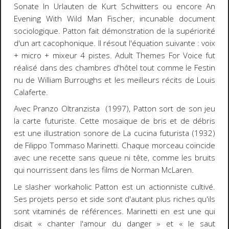
Sonate In Urlauten
de Kurt Schwitters ou encore
An
Evening With Wild Man Fischer,
incunable document
sociologique. Patton fait démonstration de la supériorité
d'un art cacophonique. Il résout l'équation suivante : voix
+ micro + mixeur 4 pistes.
Adult Themes For Voice
fut
réalisé dans des chambres d'hôtel tout comme le
Festin
nu
de William Burroughs et les meilleurs récits de Louis
Calaferte.
Avec
Pranzo Oltranzista
(1997), Patton sort de son jeu
la carte futuriste. Cette mosaïque de bris et de débris
est une illustration sonore de
La cucina futurista
(1932)
de Filippo Tommaso Marinetti. Chaque morceau coïncide
avec une recette sans queue ni tête, comme les bruits
qui nourrissent dans les films de Norman McLaren.
Le
slasher workaholic
Patton est un actionniste cultivé.
Ses projets perso et
side
sont d'autant plus riches qu'ils
sont vitaminés de références. Marinetti en est une qui
disait « chanter l'amour du danger » et « le saut