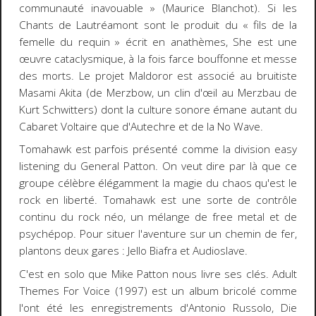
communauté inavouable » (Maurice Blanchot). Si les
Chants
de Lautréamont sont le produit du « fils de la
femelle du requin » écrit en anathèmes,
She
est une
œuvre cataclysmique, à la fois farce bouffonne et messe
des morts. Le projet Maldoror est associé au bruitiste
Masami Akita (de Merzbow, un clin d'œil au Merzbau de
Kurt Schwitters) dont la culture sonore émane autant du
Cabaret Voltaire que d'Autechre et de la No Wave.
Tomahawk est parfois présenté comme la division
easy
listening
du General Patton. On veut dire par là que ce
groupe célèbre élégamment la magie du chaos qu'est le
rock en liberté. Tomahawk est une sorte de contrôle
continu du rock néo, un mélange de free metal et de
psychépop. Pour situer l'aventure sur un chemin de fer,
plantons deux gares : Jello Biafra et Audioslave.
C'est en solo que Mike Patton nous livre ses clés.
Adult
Themes For Voice
(1997) est un album bricolé comme
l'ont été les enregistrements d'Antonio Russolo,
Die