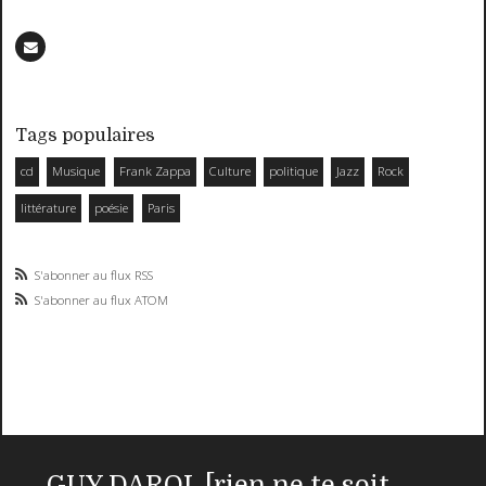
Tags populaires
cd
Musique
Frank Zappa
Culture
politique
Jazz
Rock
littérature
poésie
Paris
S'abonner au flux RSS
S'abonner au flux ATOM
GUY DAROL [rien ne te soit