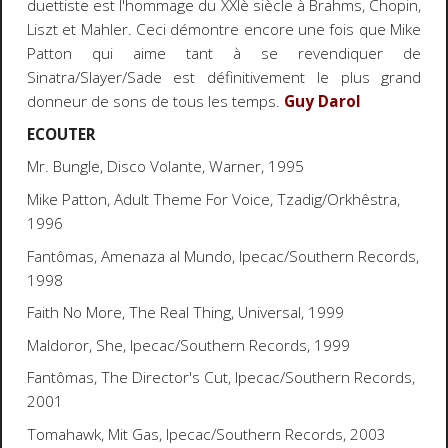
duettiste est l'hommage du XXIè siècle à Brahms, Chopin,
Liszt et Mahler. Ceci démontre encore une fois que Mike
Patton qui aime tant à se revendiquer de
Sinatra/Slayer/Sade est définitivement le plus grand
donneur de sons de tous les temps.
Guy Darol
ECOUTER
Mr. Bungle,
Disco Volante
, Warner, 1995
Mike Patton,
Adult Theme For Voice
, Tzadig/Orkhêstra,
1996
Fantômas,
Amenaza al Mundo
, Ipecac/Southern Records,
1998
Faith No More,
The Real Thing
, Universal, 1999
Maldoror,
She
, Ipecac/Southern Records, 1999
Fantômas,
The Director's Cut
, Ipecac/Southern Records,
2001
Tomahawk,
Mit Gas
, Ipecac/Southern Records, 2003