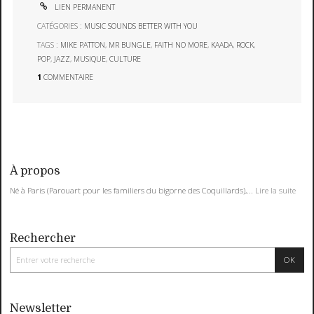
LIEN PERMANENT
CATÉGORIES :
MUSIC SOUNDS BETTER WITH YOU
TAGS :
MIKE PATTON
,
MR BUNGLE
,
FAITH NO MORE
,
KAADA
,
ROCK
,
POP
,
JAZZ
,
MUSIQUE
,
CULTURE
1
COMMENTAIRE
À propos
Né à Paris (Parouart pour les familiers du bigorne des Coquillards),...
Lire la suite
Rechercher
Newsletter