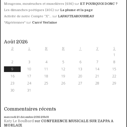
sur
Mougeons, moutruches et muselières (636)
ET POURQUOI DONC ?
sur
Les dimanches poétiques (405)
La plume et la page
sur
Activité de notre Compte ”X”...
LAFAUTEAROUSSEAU
sur
*Algériennes*
Carré Verlaine
Août 2026
D
L
M
M
J
V
S
1
2
3
4
5
6
7
8
9
10
11
12
13
14
15
16
17
18
19
20
21
22
23
24
25
26
27
28
29
30
31
Commentaires récents
mercredi 21
décembre 2016
23h01
Katy Le Boulbard
sur
CONFERENCE MUSICALE SUR ZAPPA A
MORLAIX