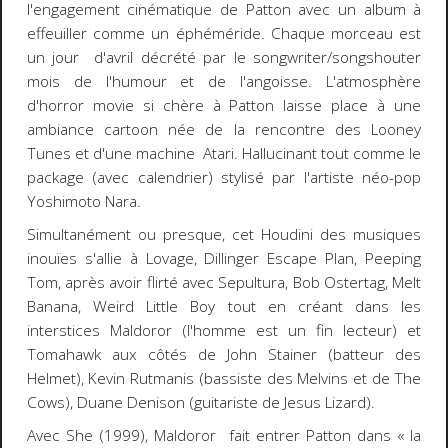
l'engagement cinématique de Patton avec un album à
effeuiller comme un éphéméride. Chaque morceau est
un jour d'avril décrété par le songwriter/songshouter
mois de l'humour et de l'angoisse. L'atmosphère
d'
horror movie
si chère à Patton laisse place à une
ambiance
cartoon
née de la rencontre des Looney
Tunes et d'une machine Atari. Hallucinant tout comme le
package (avec calendrier) stylisé par l'artiste néo-pop
Yoshimoto Nara.
Simultanément ou presque, cet Houdini des musiques
inouïes s'allie à Lovage, Dillinger Escape Plan, Peeping
Tom, après avoir flirté avec Sepultura, Bob Ostertag, Melt
Banana, Weird Little Boy tout en créant dans les
interstices Maldoror (l'homme est un fin lecteur) et
Tomahawk aux côtés de John Stainer (batteur des
Helmet), Kevin Rutmanis (bassiste des Melvins et de The
Cows), Duane Denison (guitariste de Jesus Lizard).
Avec
She
(1999), Maldoror fait entrer Patton dans « la