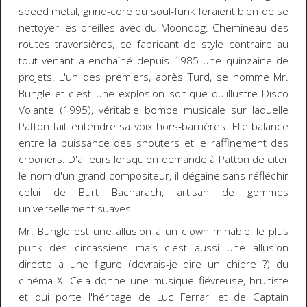
speed metal, grind-core ou soul-funk feraient bien de se
nettoyer les oreilles avec du Moondog. Chemineau des
routes traversières, ce fabricant de style contraire au
tout venant a enchaîné depuis 1985 une quinzaine de
projets. L'un des premiers, après Turd, se nomme Mr.
Bungle et c'est une explosion sonique qu'illustre
Disco
Volante
(1995), véritable bombe musicale sur laquelle
Patton fait entendre sa voix hors-barrières. Elle balance
entre la puissance des
shouters
et le raffinement des
crooners
. D'ailleurs lorsqu'on demande à Patton de citer
le nom d'un grand compositeur, il dégaine sans réfléchir
celui de Burt Bacharach, artisan de gommes
universellement suaves.
Mr. Bungle est une allusion a un clown minable, le plus
punk des circassiens mais c'est aussi une allusion
directe a une figure (devrais-je dire un chibre ?) du
cinéma X. Cela donne une musique fiévreuse, bruitiste
et qui porte l'héritage de Luc Ferrari et de Captain