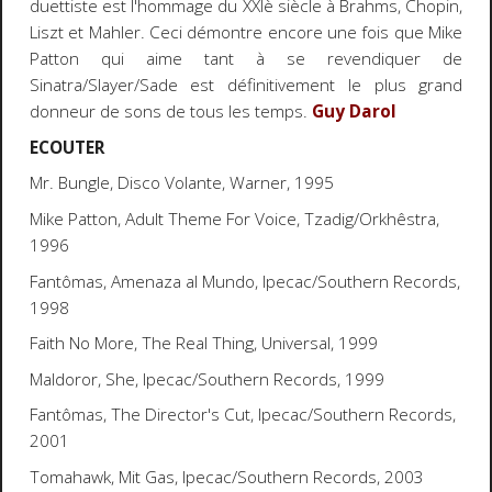
duettiste est l'hommage du XXIè siècle à Brahms, Chopin,
Liszt et Mahler. Ceci démontre encore une fois que Mike
Patton qui aime tant à se revendiquer de
Sinatra/Slayer/Sade est définitivement le plus grand
donneur de sons de tous les temps.
Guy Darol
ECOUTER
Mr. Bungle,
Disco Volante
, Warner, 1995
Mike Patton,
Adult Theme For Voice
, Tzadig/Orkhêstra,
1996
Fantômas,
Amenaza al Mundo
, Ipecac/Southern Records,
1998
Faith No More,
The Real Thing
, Universal, 1999
Maldoror,
She
, Ipecac/Southern Records, 1999
Fantômas,
The Director's Cut
, Ipecac/Southern Records,
2001
Tomahawk,
Mit Gas
, Ipecac/Southern Records, 2003