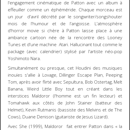
l'engagement cinématique de Patton avec un album à
effeuiller comme un éphéméride. Chaque morceau est
un jour d'avril décrété par le songwriter/songshouter
mois de l'humour et de l'angoisse. L'atmosphère
d'
horror movie
si chère à Patton laisse place à une
ambiance
cartoon
née de la rencontre des Looney
Tunes et d'une machine Atari. Hallucinant tout comme le
package (avec calendrier) stylisé par l'artiste néo-pop
Yoshimoto Nara.
Simultanément ou presque, cet Houdini des musiques
inouïes s'allie à Lovage, Dillinger Escape Plan, Peeping
Tom, après avoir flirté avec Sepultura, Bob Ostertag, Melt
Banana, Weird Little Boy tout en créant dans les
interstices Maldoror (l'homme est un fin lecteur) et
Tomahawk aux côtés de John Stainer (batteur des
Helmet), Kevin Rutmanis (bassiste des Melvins et de The
Cows), Duane Denison (guitariste de Jesus Lizard).
Avec
She
(1999), Maldoror fait entrer Patton dans « la