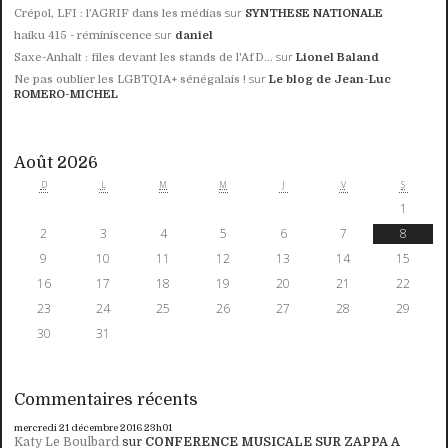
sur
Crépol, LFI : l’AGRIF dans les médias
SYNTHESE NATIONALE
sur
haiku 415 - réminiscence
daniel
sur
Saxe-Anhalt : files devant les stands de l'AfD...
Lionel Baland
sur
Ne pas oublier les LGBTQIA+ sénégalais !
Le blog de Jean-Luc
ROMERO-MICHEL
Août 2026
D
L
M
M
J
V
S
1
2
3
4
5
6
7
8
9
10
11
12
13
14
15
16
17
18
19
20
21
22
23
24
25
26
27
28
29
30
31
Commentaires récents
mercredi 21
décembre 2016
23h01
Katy Le Boulbard
sur
CONFERENCE MUSICALE SUR ZAPPA A