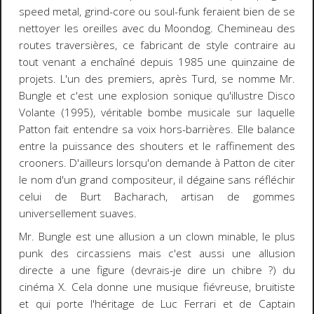
speed metal, grind-core ou soul-funk feraient bien de se
nettoyer les oreilles avec du Moondog. Chemineau des
routes traversières, ce fabricant de style contraire au
tout venant a enchaîné depuis 1985 une quinzaine de
projets. L'un des premiers, après Turd, se nomme Mr.
Bungle et c'est une explosion sonique qu'illustre
Disco
Volante
(1995), véritable bombe musicale sur laquelle
Patton fait entendre sa voix hors-barrières. Elle balance
entre la puissance des
shouters
et le raffinement des
crooners
. D'ailleurs lorsqu'on demande à Patton de citer
le nom d'un grand compositeur, il dégaine sans réfléchir
celui de Burt Bacharach, artisan de gommes
universellement suaves.
Mr. Bungle est une allusion a un clown minable, le plus
punk des circassiens mais c'est aussi une allusion
directe a une figure (devrais-je dire un chibre ?) du
cinéma X. Cela donne une musique fiévreuse, bruitiste
et qui porte l'héritage de Luc Ferrari et de Captain