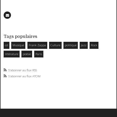
Tags populaires
cd
Musique
Frank Zappa
Culture
politique
Jazz
Rock
littérature
poésie
Paris
S'abonner au flux RSS
S'abonner au flux ATOM