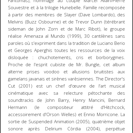
Fantômas), hommage au couple Marcel Allain/Pierre
Souvestre et à la trilogie Hunebelle. Famille recomposée
à partir des membres de Slayer (Dave Lombardo), des
Melvins (Buzz Osbourne) et de Trevor Dunn (térébrant
sideman de John Zorn et de Marc Ribot), le groupe
réalise
Amenaza al Mundo
(1999), 30 cantilènes sans
paroles où s'expriment dans la tradition de Luciano Berio
et Georges Aperghis toutes les ressources de la voix
disloquée : chuchotements, cris et borborygmes.
Proche de l'esprit cubiste de Mr. Bungle, cet album
alterne prises
voodoo
et allusions bruitistes aux
gamelans javanais et sirènes varèsiennes.
The Director's
Cut
(2001) est un chef d'œuvre de l'art musical
cinématique avec sa relecture pétochante des
soundtracks de John Barry, Henry Mancini, Bernard
Hermann (le compositeur attitré d'Hitchcock,
accessoirement d'Orson Welles) et Ennio Morricone. La
sortie de
Suspended Animation
(2005), quatrième objet
sonore après
Delirium Còrdia
(2004), perpétue