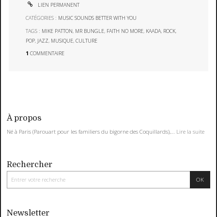
LIEN PERMANENT
CATÉGORIES :
MUSIC SOUNDS BETTER WITH YOU
TAGS :
MIKE PATTON
,
MR BUNGLE
,
FAITH NO MORE
,
KAADA
,
ROCK
,
POP
,
JAZZ
,
MUSIQUE
,
CULTURE
1
COMMENTAIRE
À propos
Né à Paris (Parouart pour les familiers du bigorne des Coquillards),...
Lire la suite
Rechercher
Newsletter