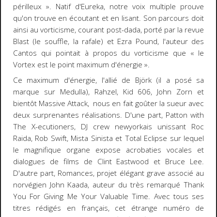
périlleux ». Natif d'Eureka, notre voix multiple prouve
qu'on trouve en écoutant et en lisant. Son parcours doit
ainsi au vorticisme, courant post-dada, porté par la revue
Blast
(le souffle, la rafale) et Ezra Pound, l'auteur des
Cantos
qui pointait à propos du vorticisme que « le
Vortex est le point maximum d'énergie ».
Ce maximum d'énergie, l'allié de Björk (il a posé sa
marque sur
Medulla
), Rahzel, Kid 606, John Zorn et
bientôt Massive Attack, nous en fait goûter la sueur avec
deux surprenantes réalisations. D'une part,
Patton with
The X-ecutioners,
DJ crew newyorkais unissant Roc
Raida, Rob Swift, Mista Sinista et Total Eclipse sur lequel
le magnifique organe expose acrobaties vocales et
dialogues de films de Clint Eastwood et Bruce Lee.
D'autre part,
Romances,
projet élégant grave associé au
norvégien John Kaada, auteur du très remarqué
Thank
You For Giving Me Your Valuable Time.
Avec tous ses
titres rédigés en français, cet étrange numéro de