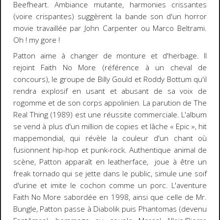
Beefheart. Ambiance mutante, harmonies crissantes
(voire crispantes) suggèrent la bande son d'un
horror
movie
travaillée par John Carpenter ou Marco Beltrami.
Oh ! my gore !
Patton aime à changer de monture et d'herbage. Il
rejoint Faith No More (référence à un cheval de
concours), le groupe de Billy Gould et Roddy Bottum qu'il
rendra explosif en usant et abusant de sa voix de
rogomme et de son corps appolinien. La parution de
The
Real Thing
(1989) est une réussite commerciale. L'album
se vend à plus d'un million de copies et lâche « Epic », hit
mappemondial, qui révèle la couleur d'un chant où
fusionnent hip-hop et punk-rock. Authentique animal de
scène, Patton apparaît en
leatherface
,
joue à être un
freak tornado
qui se jette dans le public, simule une soif
d'urine et imite le cochon comme un porc. L'aventure
Faith No More sabordée en 1998, ainsi que celle de Mr.
Bungle, Patton passe à Diabolik puis Phantomas (devenu