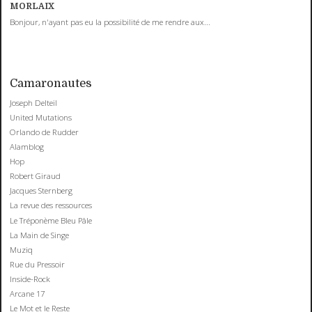
MORLAIX
Bonjour, n'ayant pas eu la possibilité de me rendre aux...
Camaronautes
Joseph Delteil
United Mutations
Orlando de Rudder
Alamblog
Hop
Robert Giraud
Jacques Sternberg
La revue des ressources
Le Tréponème Bleu Pâle
La Main de Singe
Muziq
Rue du Pressoir
Inside-Rock
Arcane 17
Le Mot et le Reste