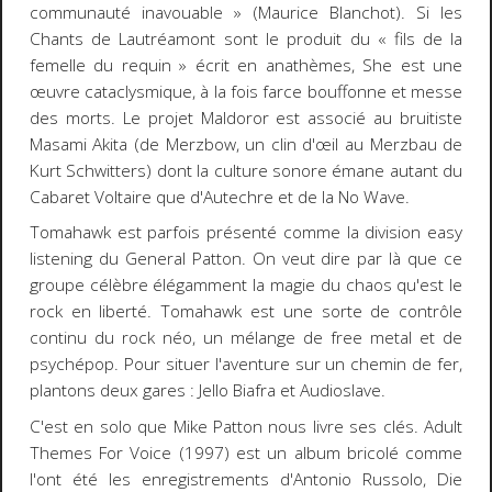
communauté inavouable » (Maurice Blanchot). Si les
Chants
de Lautréamont sont le produit du « fils de la
femelle du requin » écrit en anathèmes,
She
est une
œuvre cataclysmique, à la fois farce bouffonne et messe
des morts. Le projet Maldoror est associé au bruitiste
Masami Akita (de Merzbow, un clin d'œil au Merzbau de
Kurt Schwitters) dont la culture sonore émane autant du
Cabaret Voltaire que d'Autechre et de la No Wave.
Tomahawk est parfois présenté comme la division
easy
listening
du General Patton. On veut dire par là que ce
groupe célèbre élégamment la magie du chaos qu'est le
rock en liberté. Tomahawk est une sorte de contrôle
continu du rock néo, un mélange de free metal et de
psychépop. Pour situer l'aventure sur un chemin de fer,
plantons deux gares : Jello Biafra et Audioslave.
C'est en solo que Mike Patton nous livre ses clés.
Adult
Themes For Voice
(1997) est un album bricolé comme
l'ont été les enregistrements d'Antonio Russolo,
Die