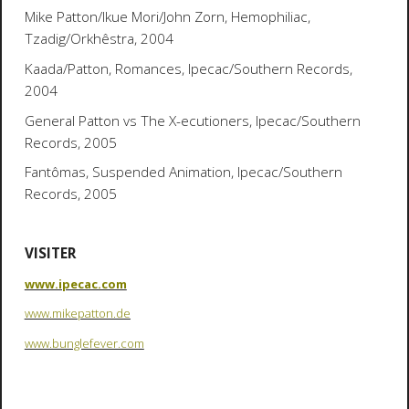
Mike Patton/Ikue Mori/John Zorn,
Hemophiliac
,
Tzadig/Orkhêstra, 2004
Kaada/Patton
, Romances
, Ipecac/Southern Records,
2004
General Patton vs The X-ecutioners, Ipecac/Southern
Records, 2005
Fantômas,
Suspended Animation
, Ipecac/Southern
Records, 2005
VISITER
www.ipecac.com
www.mikepatton.de
www.bunglefever.com