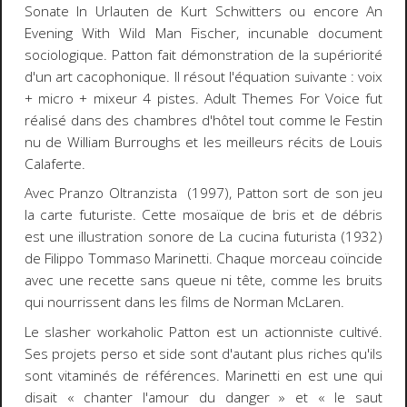
Sonate In Urlauten
de Kurt Schwitters ou encore
An
Evening With Wild Man Fischer,
incunable document
sociologique. Patton fait démonstration de la supériorité
d'un art cacophonique. Il résout l'équation suivante : voix
+ micro + mixeur 4 pistes.
Adult Themes For Voice
fut
réalisé dans des chambres d'hôtel tout comme le
Festin
nu
de William Burroughs et les meilleurs récits de Louis
Calaferte.
Avec
Pranzo Oltranzista
(1997), Patton sort de son jeu
la carte futuriste. Cette mosaïque de bris et de débris
est une illustration sonore de
La cucina futurista
(1932)
de Filippo Tommaso Marinetti. Chaque morceau coïncide
avec une recette sans queue ni tête, comme les bruits
qui nourrissent dans les films de Norman McLaren.
Le
slasher workaholic
Patton est un actionniste cultivé.
Ses projets perso et
side
sont d'autant plus riches qu'ils
sont vitaminés de références. Marinetti en est une qui
disait « chanter l'amour du danger » et « le saut