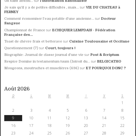
sur
Un saint absolu…
l'information nationaliste
sur
Je sais qu'il y a de petites difficultés , mais...
VIE DU CHATEAU à
FERNEY
sur
Comment économiser l’eau potable d’une ancienne...
Docteur
Sangsue
sur
Championnat de France
ECHIQUIER LEMPDAIS - Fédération
Française des...
sur
Toast de chèvre frais et betterave
Cuisine Toulousaine et Occitane
sur
Questionnement (7)
Court, toujours !
sur
Biographie: Journal de classe journal d'une vie
Post & Scriptum
sur
Respice Domine in testamentum tuum (Introit du...
BELGICATHO
sur
Mougeons, moutruches et muselières (636)
ET POURQUOI DONC ?
Août 2026
D
L
M
M
J
V
S
1
2
3
4
5
6
7
8
9
10
11
12
13
14
15
16
17
18
19
20
21
22
23
24
25
26
27
28
29