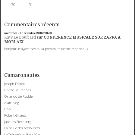
30
31
Commentaires récents
mercredi 21
décembre 2016
23h01
Katy Le Boulbard
sur
CONFERENCE MUSICALE SUR ZAPPA A
MORLAIX
Bonjour, n'ayant pas eu la possibilité de me rendre aux...
Camaronautes
Joseph Delteil
United Mutations
Orlando de Rudder
Alamblog
Hop
Robert Giraud
Jacques Sternberg
La revue des ressources
Le Tréponème Bleu Pâle