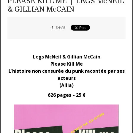
PLEASE KILL ME ❘ LEGS McNEIL
& GILLIAN McCAIN
SHARE
Legs McNeil & Gillian McCain
Please Kill Me
L’histoire non censurée du punk racontée par ses
acteurs
(Allia)
626 pages – 25 €