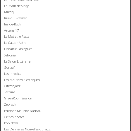
La Main de Singe
Muziq
Rue du Pressoir
Inside-Rock
Arcane 17
Le Mot et le Reste
Le Castor Astral
Librairie Dialogues
Sefronia
Le Salon Littéraire
Gonzaï
Les Inrocks
Les Moutons Electriques
CitizenJazz
Texture
GreenRoomSession
Zebrock
Editions Maurice Nadeau
Critical Secret
Pop News
Les Dernières Nouvelles du Jazz