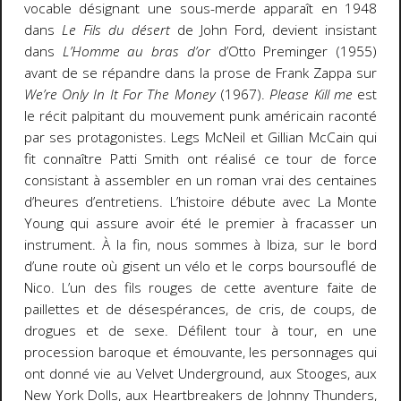
vocable désignant une sous-merde apparaît en 1948
dans
Le Fils du désert
de John Ford, devient insistant
dans
L’Homme au bras d’or
d’Otto Preminger (1955)
avant de se répandre dans la prose de Frank Zappa sur
We’re Only In It For The Money
(1967).
Please Kill me
est
le récit palpitant du mouvement punk américain raconté
par ses protagonistes. Legs McNeil et Gillian McCain qui
fit connaître Patti Smith ont réalisé ce tour de force
consistant à assembler en un roman vrai des centaines
d’heures d’entretiens. L’histoire débute avec La Monte
Young qui assure avoir été le premier à fracasser un
instrument. À la fin, nous sommes à Ibiza, sur le bord
d’une route où gisent un vélo et le corps boursouflé de
Nico. L’un des fils rouges de cette aventure faite de
paillettes et de désespérances, de cris, de coups, de
drogues et de sexe. Défilent tour à tour, en une
procession baroque et émouvante, les personnages qui
ont donné vie au Velvet Underground, aux Stooges, aux
New York Dolls, aux Heartbreakers de Johnny Thunders,