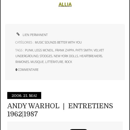
ALLIA
LIEN PERMANENT
CATÉGORIES :
MUSIC SOUNDS BETTER WITH YOU
TAGS :
PUNK
,
LEGS MCNEIL
,
FRANK ZAPPA
,
PATTI SMITH
,
VELVET
UNDERGROUND
,
STOOGES
,
NEW YORK DOLLS
,
HEARTBREAKERS
,
RAMONES
,
MUSIQUE
,
LITTÉRATURE
,
ROCK
0
COMMENTAIRE
2006.
21. MAI
ANDY WARHOL ❘ ENTRETIENS
1962|1987