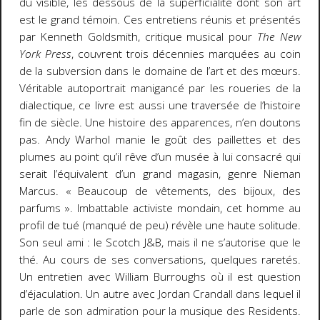
du visible, les dessous de la superficialité dont son art
est le grand témoin. Ces entretiens réunis et présentés
par Kenneth Goldsmith, critique musical pour
The New
York Press
, couvrent trois décennies marquées au coin
de la subversion dans le domaine de l’art et des mœurs.
Véritable autoportrait manigancé par les roueries de la
dialectique, ce livre est aussi une traversée de l’histoire
fin de siècle. Une histoire des apparences, n’en doutons
pas. Andy Warhol manie le goût des paillettes et des
plumes au point qu’il rêve d’un musée à lui consacré qui
serait l’équivalent d’un grand magasin, genre Nieman
Marcus. « Beaucoup de vêtements, des bijoux, des
parfums ». Imbattable activiste mondain, cet homme au
profil de tué (manqué de peu) révèle une haute solitude.
Son seul ami : le Scotch J&B, mais il ne s’autorise que le
thé. Au cours de ses conversations, quelques raretés.
Un entretien avec William Burroughs où il est question
d’éjaculation. Un autre avec Jordan Crandall dans lequel il
parle de son admiration pour la musique des Residents.