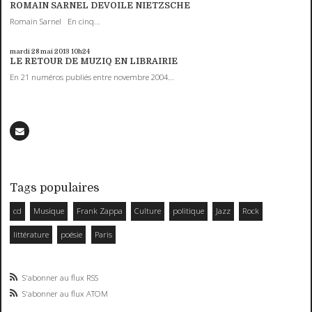
ROMAIN SARNEL DEVOILE NIETZSCHE
Romain Sarnel En cinq...
mardi 28
mai 2013
10h24
LE RETOUR DE MUZIQ EN LIBRAIRIE
En 21 numéros publiés entre novembre 2004...
Tags populaires
cd
Musique
Frank Zappa
Culture
politique
Jazz
Rock
littérature
poésie
Paris
S'abonner au flux RSS
S'abonner au flux ATOM