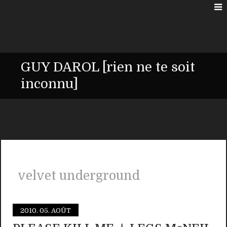
GUY DAROL [rien ne te soit
inconnu]
velvet underground
2010.
05. AOÛT