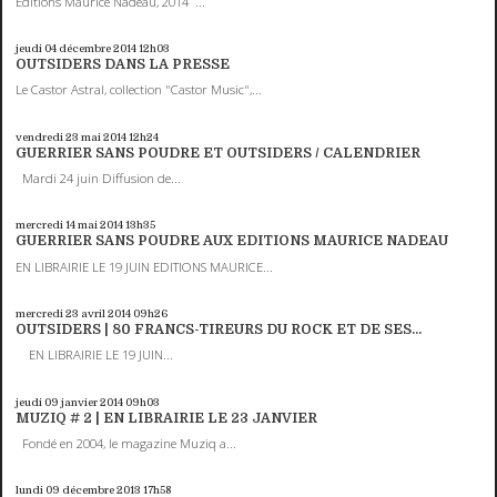
Editions Maurice Nadeau, 2014 ...
jeudi 04
décembre 2014
12h03
OUTSIDERS DANS LA PRESSE
Le Castor Astral, collection "Castor Music",...
vendredi 23
mai 2014
12h24
GUERRIER SANS POUDRE ET OUTSIDERS / CALENDRIER
Mardi 24 juin Diffusion de...
mercredi 14
mai 2014
13h35
GUERRIER SANS POUDRE AUX EDITIONS MAURICE NADEAU
EN LIBRAIRIE LE 19 JUIN EDITIONS MAURICE...
mercredi 23
avril 2014
09h26
OUTSIDERS | 80 FRANCS-TIREURS DU ROCK ET DE SES...
EN LIBRAIRIE LE 19 JUIN...
jeudi 09
janvier 2014
09h03
MUZIQ # 2 | EN LIBRAIRIE LE 23 JANVIER
Fondé en 2004, le magazine Muziq a...
lundi 09
décembre 2013
17h58