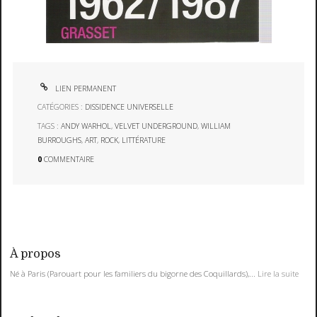
LIEN PERMANENT
CATÉGORIES :
DISSIDENCE UNIVERSELLE
TAGS :
ANDY WARHOL
,
VELVET UNDERGROUND
,
WILLIAM
BURROUGHS
,
ART
,
ROCK
,
LITTÉRATURE
0
COMMENTAIRE
À propos
Né à Paris (Parouart pour les familiers du bigorne des Coquillards),...
Lire la suite