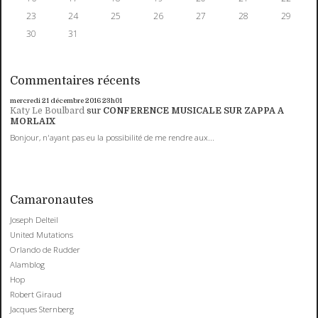
23
24
25
26
27
28
29
30
31
Commentaires récents
mercredi 21
décembre 2016
23h01
Katy Le Boulbard
sur
CONFERENCE MUSICALE SUR ZAPPA A
MORLAIX
Bonjour, n'ayant pas eu la possibilité de me rendre aux...
Camaronautes
Joseph Delteil
United Mutations
Orlando de Rudder
Alamblog
Hop
Robert Giraud
Jacques Sternberg