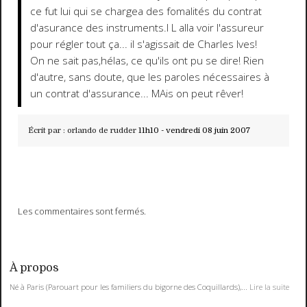
ce fut lui qui se chargea des fomalités du contrat
d'asurance des instruments.I L alla voir l'assureur
pour régler tout ça... il s'agissait de Charles Ives!
On ne sait pas,hélas, ce qu'ils ont pu se dire! Rien
d'autre, sans doute, que les paroles nécessaires à
un contrat d'assurance... MAis on peut rêver!
Écrit par :
orlando de rudder
11h10
-
vendredi 08
juin 2007
Les commentaires sont fermés.
À propos
Né à Paris (Parouart pour les familiers du bigorne des Coquillards),...
Lire la suite