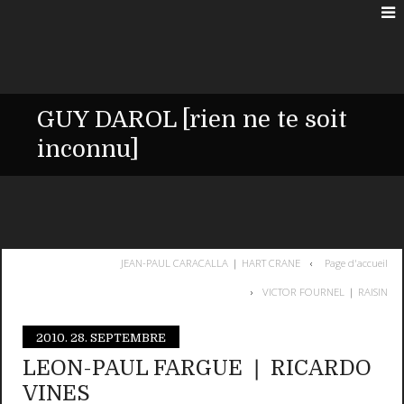
GUY DAROL [rien ne te soit
inconnu]
JEAN-PAUL CARACALLA ❘ HART CRANE
Page d'accueil
VICTOR FOURNEL ❘ RAISIN
2010.
28. SEPTEMBRE
LEON-PAUL FARGUE ❘ RICARDO
VINES