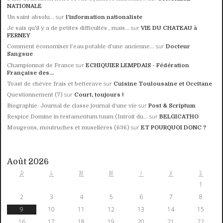
NATIONALE
sur
Un saint absolu…
l'information nationaliste
sur
Je sais qu'il y a de petites difficultés , mais...
VIE DU CHATEAU à
FERNEY
sur
Comment économiser l’eau potable d’une ancienne...
Docteur
Sangsue
sur
Championnat de France
ECHIQUIER LEMPDAIS - Fédération
Française des...
sur
Toast de chèvre frais et betterave
Cuisine Toulousaine et Occitane
sur
Questionnement (7)
Court, toujours !
sur
Biographie: Journal de classe journal d'une vie
Post & Scriptum
sur
Respice Domine in testamentum tuum (Introit du...
BELGICATHO
sur
Mougeons, moutruches et muselières (636)
ET POURQUOI DONC ?
Août 2026
D
L
M
M
J
V
S
1
2
3
4
5
6
7
8
9
10
11
12
13
14
15
16
17
18
19
20
21
22