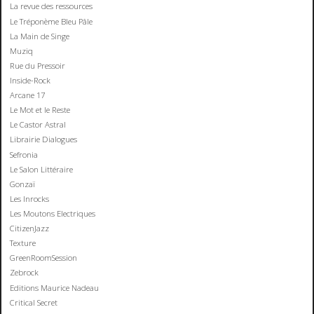
La revue des ressources
Le Tréponème Bleu Pâle
La Main de Singe
Muziq
Rue du Pressoir
Inside-Rock
Arcane 17
Le Mot et le Reste
Le Castor Astral
Librairie Dialogues
Sefronia
Le Salon Littéraire
Gonzaï
Les Inrocks
Les Moutons Electriques
CitizenJazz
Texture
GreenRoomSession
Zebrock
Editions Maurice Nadeau
Critical Secret