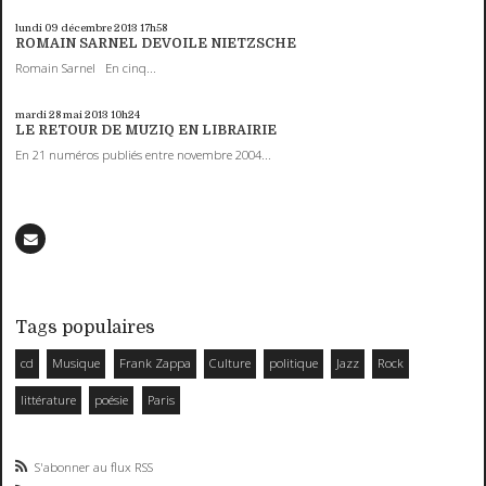
lundi 09
décembre 2013
17h58
ROMAIN SARNEL DEVOILE NIETZSCHE
Romain Sarnel En cinq...
mardi 28
mai 2013
10h24
LE RETOUR DE MUZIQ EN LIBRAIRIE
En 21 numéros publiés entre novembre 2004...
Tags populaires
cd
Musique
Frank Zappa
Culture
politique
Jazz
Rock
littérature
poésie
Paris
S'abonner au flux RSS