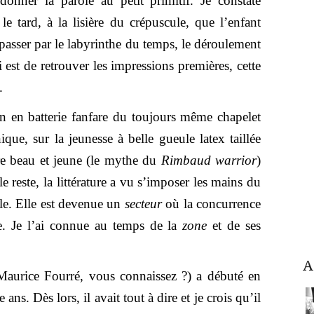
onner la parole au petit primitif. Je constate
e tard, à la lisière du crépuscule, que l’enfant
passer par le labyrinthe du temps, le déroulement
 est de retrouver les impressions premières, cette
.
on en batterie fanfare du toujours même chapelet
que, sur la jeunesse à belle gueule latex taillée
tre beau et jeune (le mythe du
Rimbaud warrior
)
 reste, la littérature a vu s’imposer les mains du
e. Elle est devenue un
secteur
où la concurrence
e. Je l’ai connue au temps de la
zone
et de ses
A
aurice Fourré, vous connaissez ?) a débuté en
 ans. Dès lors, il avait tout à dire et je crois qu’il