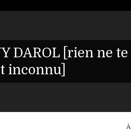
Y DAROL [rien ne te
it inconnu]
À