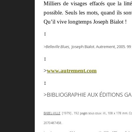
Milliers de visages effacés que la litt
possible. Seuls les mots, quand ils s
Qu’il vive longtemps Joseph Bialot !
↕
>Belleville Blues,
Joseph Bialot. Autrement, 2005. 99 
↕
>
www.autrement.com
↕
>BIBLIOGRAPHIE AUX ÉDITIONS G
BABEL-VILLE
[1979] , 192 pages sous couv. ill., 108 x 178 mm. C
2070487458.