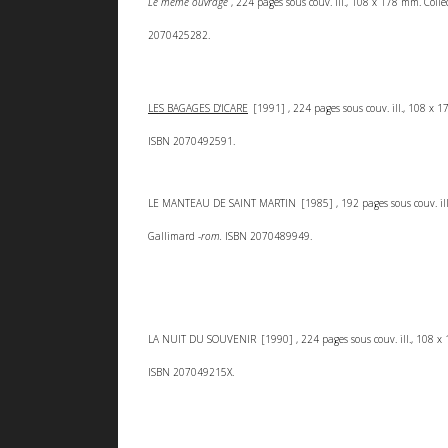
Le même ouvrage
, 224 pages sous couv. ill., 108 x 178 mm. Colle
2070425282.
LES BAGAGES D'ICARE
[1991] , 224 pages sous couv. ill., 108 x 
ISBN 2070492591.
LE MANTEAU DE SAINT MARTIN
[1985] , 192 pages sous couv. il
Gallimard
-rom.
ISBN 2070489949.
LA NUIT DU SOUVENIR
[1990] , 224 pages sous couv. ill., 108 
ISBN 207049215X.