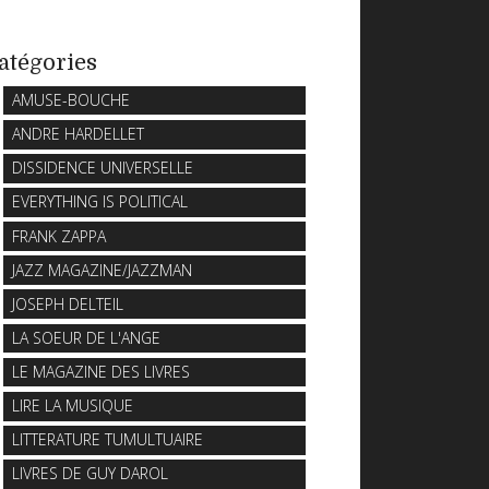
atégories
AMUSE-BOUCHE
ANDRE HARDELLET
DISSIDENCE UNIVERSELLE
EVERYTHING IS POLITICAL
FRANK ZAPPA
JAZZ MAGAZINE/JAZZMAN
JOSEPH DELTEIL
LA SOEUR DE L'ANGE
LE MAGAZINE DES LIVRES
LIRE LA MUSIQUE
LITTERATURE TUMULTUAIRE
LIVRES DE GUY DAROL