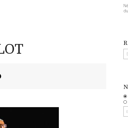
Né
du
R
LOT
N