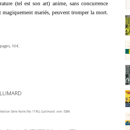
érature (tel est son art) anime, sans concurrence
ont magiquement mariés, peuvent tromper la mort.
pages, 10 €.
ALLIMARD
ollection Série Noire (No 1745), Gallimard
-rom.
ISBN