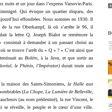
 nuits et un jour dans l’express Varsovie-Paris.
’immigré. Qui évoque un quartier disparu, des
ujourd’hui effondrées. Nous sommes en 1930. Il
de la rue Oberkampf, là où s’arrête le 96, il
B
dait la lettre Q. Joseph Bialot se remémore la
u « consistait à demander à un passant choisi au
où se trouve l’arrêt du « Q » ? » C’est ainsi que
entissait au
Boléro,
à la
Java,
et que sortir au
loréal, le Phénix, l’Impérator)
durait toute une
la maison des Saints-Simoniens,
la Halle aux
nnombrables (
La Chope, La Lumière de Belleville,
 Faucheurs (au nom prédestiné), la rue Vincent, le
i se réveille, le peuple et le cœur d’une ville.