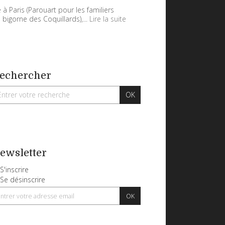
 à Paris (Parouart pour les familiers
 bigorne des Coquillards),...
Lire la suite
echercher
ewsletter
S'inscrire
Se désinscrire