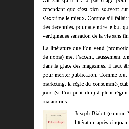
On sait qu’il n’y a pas d’âge pour d
cependant que c’est bien souvent sur l
s’exprime le mieux. Comme s’il fallait 
des décennies, pour atteindre le but qui
vertigineuse sensation de la vie sans fin
La littérature que l’on vend (promoti
de noms) met l’accent, faussement toni
dans la glace des magazines. Il faut ê
pour mériter publication. Comme tout le
marketing, la règle du consommé-jetabl
joue (si l’on peut dire) à plein régim
malandrins.
Joseph Bialot (comme M
littérature après cinquante